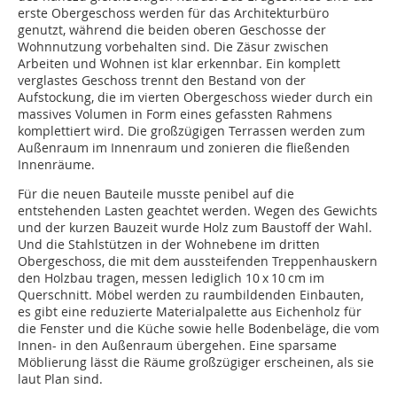
erste Obergeschoss werden für das Architekturbüro
genutzt, während die beiden oberen Geschosse der
Wohnnutzung vorbehalten sind. Die Zäsur zwischen
Arbeiten und Wohnen ist klar erkennbar. Ein komplett
verglastes Geschoss trennt den Bestand von der
Aufstockung, die im vierten Obergeschoss wieder durch ein
massives Volumen in Form eines gefassten Rahmens
komplettiert wird. Die großzügigen Terrassen werden zum
Außenraum im Innenraum und zonieren die fließenden
Innenräume.
Für die neuen Bauteile musste penibel auf die
entstehenden Lasten geachtet werden. Wegen des Gewichts
und der kurzen Bauzeit wurde Holz zum Baustoff der Wahl.
Und die Stahlstützen in der Wohnebene im dritten
Obergeschoss, die mit dem aussteifenden Treppenhauskern
den Holzbau tragen, messen lediglich 10 x 10 cm im
Querschnitt. Möbel werden zu raumbildenden Einbauten,
es gibt eine reduzierte Materialpalette aus Eichenholz für
die Fenster und die Küche sowie helle Bodenbeläge, die vom
Innen- in den Außenraum übergehen. Eine sparsame
Möblierung lässt die Räume großzügiger erscheinen, als sie
laut Plan sind.