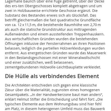
Lagerhalle baulich über eine Fuge getrennt, über der Decke
des ers-ten Obergeschosses komplett abgetragen und um
zwei in Holzbauweise errichtete Geschosse ergänzt. Die
Substanz des Bestandes erwies sich als Glücksfall. Das
betrifft gleichermaßen die fast quadratische Grundfläche
von ca. 12 x 11,5 m, die bestehende Raumhöhe von 2,70 m
als auch die statische Grundstruktur aus mittragenden
Außenwänden und einem aussteifenden Treppenhauskern.
Aus wirtschaftlichen Gründen wurden die bestehenden
Öffnungen inklusive der Fensterrahmen an ihren Positionen
belassen, lediglich die partiellen Holzverkleidungen wurden
entfernt. Aus energetischen Gründen wurde das Mauerwerk
in den Bestandsgeschossen mit einer Mineralwollschicht
und einer zusätzlichen, weiß belassenen,
zementgebundenen Holzwolle-Leichtbauplatte verkleidet.
Die Hülle als verbindendes Element
Die Architekten entschieden sich gegen eine klassische
Zäsur über die Materialität, zugunsten eines homogenen
Gesamtpakets. „In der Handwerkerzone baut man anders“,
erklärt Helmut Stifter die Entscheidung und fährt fort: „Die
typischen Elemente aus dem Wohnungsbau sind hier fehl
am Platz, in diesem heterogenen Umfeld muss das Bauwerk