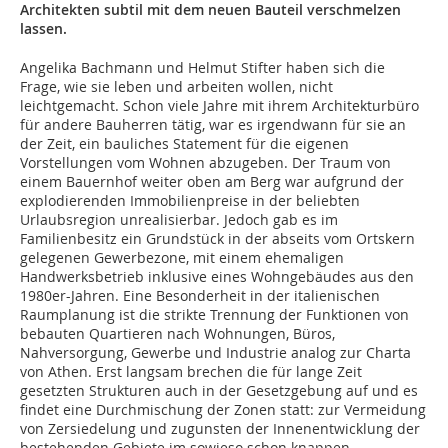
Architekten subtil mit dem neuen Bauteil verschmelzen
lassen.
Angelika Bachmann und Helmut Stifter haben sich die
Frage, wie sie leben und arbeiten wollen, nicht
leichtgemacht. Schon viele Jahre mit ihrem Architekturbüro
für andere Bauherren tätig, war es irgendwann für sie an
der Zeit, ein bauliches Statement für die eigenen
Vorstellungen vom Wohnen abzugeben. Der Traum von
einem Bauernhof weiter oben am Berg war aufgrund der
explodierenden Immobilienpreise in der beliebten
Urlaubsregion unrealisierbar. Jedoch gab es im
Familienbesitz ein Grundstück in der abseits vom Ortskern
gelegenen Gewerbezone, mit einem ehemaligen
Handwerksbetrieb inklusive eines Wohngebäudes aus den
1980er-Jahren. Eine Besonderheit in der italienischen
Raumplanung ist die strikte Trennung der Funktionen von
bebauten Quartieren nach Wohnungen, Büros,
Nahversorgung, Gewerbe und Industrie analog zur Charta
von Athen. Erst langsam brechen die für lange Zeit
gesetzten Strukturen auch in der Gesetzgebung auf und es
findet eine Durchmischung der Zonen statt: zur Vermeidung
von Zersiedelung und zugunsten der Innenentwicklung der
bestehenden Gebiete im sowieso schon knappen