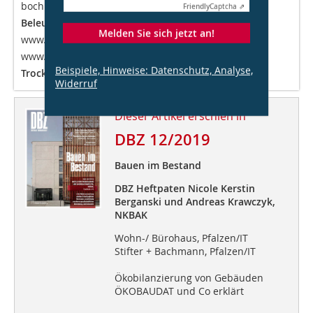
boch.de
Friendly
Captcha ⇗
Beleuchtung:
Zumtobel Group,
Melden Sie sich jetzt an!
www.zumtobel.com; Viabizzuno,
www.viabizzuno.com
Beispiele, Hinweise: Datenschutz, Analyse,
Trockenbau:
Knauf KG, www.knauf.de
Widerruf
Dieser Artikel erschien in
DBZ 12/2019
Bauen im Bestand
DBZ Heftpaten Nicole Kerstin
Berganski und Andreas Krawczyk,
NKBAK
Wohn-/ Bürohaus, Pfalzen/IT
Stifter + Bachmann, Pfalzen/IT
Ökobilanzierung von Gebäuden
ÖKOBAUDAT und Co erklärt