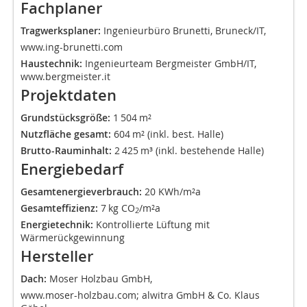
Fachplaner
Tragwerksplaner:
Ingenieurbüro Brunetti, Bruneck/IT,
www.ing-brunetti.com
Haustechnik:
Ingenieurteam Bergmeister GmbH/IT,
www.bergmeister.it
Projektdaten
Grundstücksgröße:
1 504 m²
Nutzfläche gesamt:
604 m² (inkl. best. Halle)
Brutto-Rauminhalt:
2 425 m³ (inkl. bestehende Halle)
Energiebedarf
Gesamtenergieverbrauch:
20 KWh/m²a
Gesamteffizienz:
7 kg CO
/m²a
2
Energietechnik:
Kontrollierte Lüftung mit
Wärmerückgewinnung
Hersteller
Dach:
Moser Holzbau GmbH,
www.moser-holzbau.com; alwitra GmbH & Co. Klaus