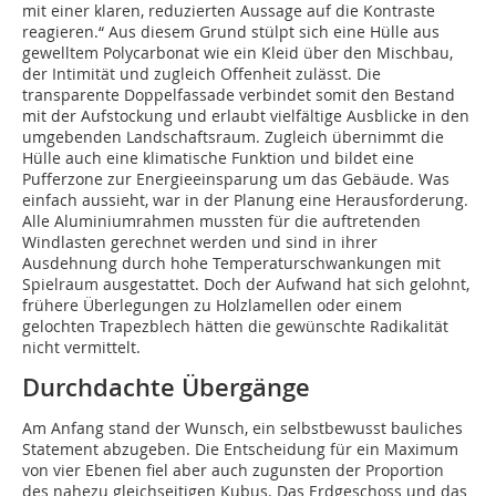
mit einer klaren, reduzierten Aussage auf die Kontraste
reagieren.“ Aus diesem Grund stülpt sich eine Hülle aus
gewelltem Polycarbonat wie ein Kleid über den Mischbau,
der Intimität und zugleich Offenheit zulässt. Die
transparente Doppelfassade verbindet somit den Bestand
mit der Aufstockung und erlaubt vielfältige Ausblicke in den
umgebenden Landschaftsraum. Zugleich übernimmt die
Hülle auch eine klimatische Funktion und bildet eine
Pufferzone zur Energieeinsparung um das Gebäude. Was
einfach aussieht, war in der Planung eine Herausforderung.
Alle Aluminiumrahmen mussten für die auftretenden
Windlasten gerechnet werden und sind in ihrer
Ausdehnung durch hohe Temperaturschwankungen mit
Spielraum ausgestattet. Doch der Aufwand hat sich gelohnt,
frühere Überlegungen zu Holzlamellen oder einem
gelochten Trapezblech hätten die gewünschte Radikalität
nicht vermittelt.
Durchdachte Übergänge
Am Anfang stand der Wunsch, ein selbstbewusst bauliches
Statement abzugeben. Die Entscheidung für ein Maximum
von vier Ebenen fiel aber auch zugunsten der Proportion
des nahezu gleichseitigen Kubus. Das Erdgeschoss und das