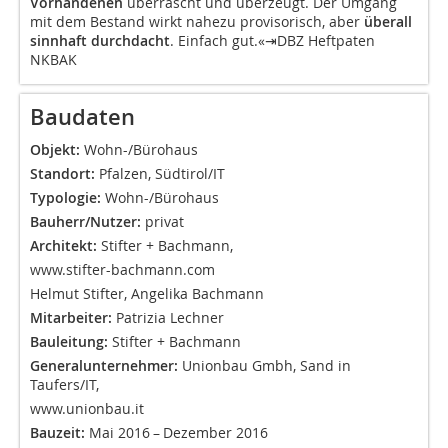
Vorhandenen
überrascht und überzeugt. Der Umgang
mit dem Bestand wirkt nahezu provisorisch, aber
überall
sinnhaft durchdacht
. Einfach gut.«⇥DBZ Heftpaten
NKBAK
Baudaten
Objekt:
Wohn-/Bürohaus
Standort:
Pfalzen, Südtirol/IT
Typologie:
Wohn-/Bürohaus
Bauherr/Nutzer:
privat
Architekt:
Stifter + Bachmann,
www.stifter-bachmann.com
Helmut Stifter, Angelika Bachmann
Mitarbeiter:
Patrizia Lechner
Bauleitung:
Stifter + Bachmann
Generalunternehmer:
Unionbau Gmbh, Sand in
Taufers/IT,
www.unionbau.it
Bauzeit:
Mai 2016 – Dezember 2016