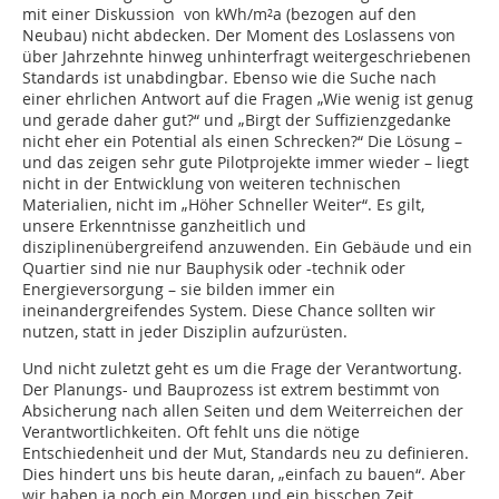
mit einer Diskussion von kWh/m²a (bezogen auf den
Neubau) nicht abdecken. Der Moment des Loslassens von
über Jahrzehnte hinweg unhinterfragt weitergeschriebenen
Standards ist unabdingbar. Ebenso wie die Suche nach
einer ehrlichen Antwort auf die Fragen „Wie wenig ist genug
und gerade daher gut?“ und „Birgt der Suffizienzgedanke
nicht eher ein Potential als einen Schrecken?“ Die Lösung –
und das zeigen sehr gute Pilotprojekte immer wieder – liegt
nicht in der Entwicklung von weiteren technischen
Materialien, nicht im „Höher Schneller Weiter“. Es gilt,
unsere Erkenntnisse ganzheitlich und
disziplinenübergreifend anzuwenden. Ein Gebäude und ein
Quartier sind nie nur Bauphysik oder -technik oder
Energieversorgung – sie bilden immer ein
ineinandergreifendes System. Diese Chance sollten wir
nutzen, statt in jeder Disziplin aufzurüsten.
Und nicht zuletzt geht es um die Frage der Verantwortung.
Der Planungs- und Bauprozess ist extrem bestimmt von
Absicherung nach allen Seiten und dem Weiterreichen der
Verantwortlichkeiten. Oft fehlt uns die nötige
Entschiedenheit und der Mut, Standards neu zu definieren.
Dies hindert uns bis heute daran, „einfach zu bauen“. Aber
wir haben ja noch ein Morgen und ein bisschen Zeit