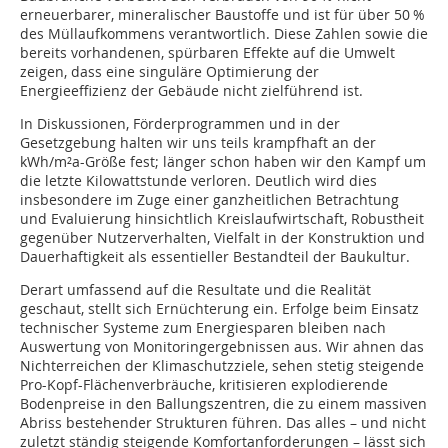
erneuerbarer, mineralischer Baustoffe und ist für über 50 %
des Müllaufkommens verantwortlich. Diese Zahlen sowie die
bereits vorhandenen, spürbaren Effekte auf die Umwelt
zeigen, dass eine singuläre Optimierung der
Energieeffizienz der Gebäude nicht zielführend ist.
In Diskussionen, Förderprogrammen und in der
Gesetzgebung halten wir uns teils krampfhaft an der
kWh/m²a-Größe fest; länger schon haben wir den Kampf um
die letzte Kilowattstunde verloren. Deutlich wird dies
insbesondere im Zuge einer ganzheitlichen Betrachtung
und Evaluierung hinsichtlich Kreislaufwirtschaft, Robustheit
gegenüber Nutzerverhalten, Vielfalt in der Konstruktion und
Dauerhaftigkeit als essentieller Bestandteil der Baukultur.
Derart umfassend auf die Resultate und die Realität
geschaut, stellt sich Ernüchterung ein. Erfolge beim Einsatz
technischer Systeme zum Energiesparen bleiben nach
Auswertung von Monitoringergebnissen aus. Wir ahnen das
Nichterreichen der Klimaschutzziele, sehen stetig steigende
Pro-Kopf-Flächenverbräuche, kritisieren explodierende
Bodenpreise in den Ballungszentren, die zu einem massiven
Abriss bestehender Strukturen führen. Das alles – und nicht
zuletzt ständig steigende Komfortanforderungen – lässt sich