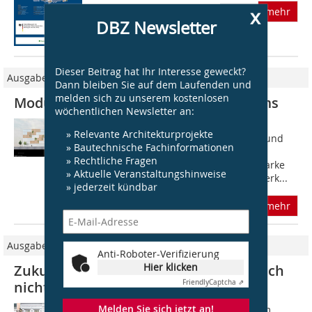
x
mehr
DBZ Newsletter
Dieser Beitrag hat Ihr Interesse geweckt?
Ausgabe 12/2021
Dann bleiben Sie auf dem Laufenden und
melden sich zu unserem kostenlosen
Modulares Bauen als Teil des Studiums
wöchentlichen Newsletter an:
Das Bauhaus gilt als Pionierstätte für
» Relevante Architekturprojekte
hochfunktionale, zeitlose Architektur und
» Bautechnische Fachinformationen
formalästhetische Industrieprodukte.
» Rechtliche Fragen
Innerhalb der Lehre fand hier eine starke
» Aktuelle Veranstaltungshinweise
Auseinandersetzung mit dem Handwerk...
» jederzeit kündbar
mehr
Ausgabe 01/2021
Anti-Roboter-Verifizierung
Hier klicken
Zukunftsfähig bauen. Warum eigentlich
Friendly
Captcha ⇗
nicht?
Melden Sie sich jetzt an!
Zukunftsfähig bauen, das erscheint im