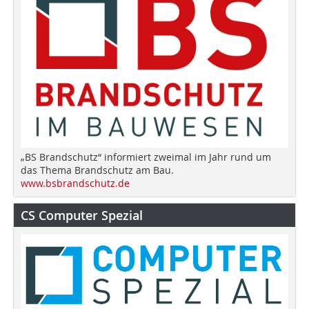
„BS Brandschutz“ informiert zweimal im Jahr rund um
das Thema Brandschutz am Bau.
www.bsbrandschutz.de
CS Computer Spezial