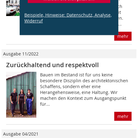
Augenblick fast ein Widerspruch in sich
selbst zu sein. Denn noch sind wir weit
Beispiele, Hinweise: Datenschutz, Analyse,
entfernt davon, zukunftsfähig zu bauen.
Widerruf
Oder doch nicht? Wenn man sich, wie...
mehr
Ausgabe 11/2022
Zurückhaltend und respektvoll
Bauen im Bestand ist für uns keine
besondere Disziplin des architektonischen
Schaffens, sondern eher eine
Herangehensweise, eine Haltung. Wir
machen den Kontext zum Ausgangspunkt
für...
mehr
Ausgabe 04/2021