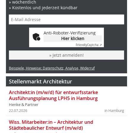
» wöchentlich
» Kostenlos und jederzeit kündbar
Anti-Roboter-Verifizierung
Hier klicken
Friendly
Captcha ⇗
» Jetzt anmelden!
Beispiele, Hinweise: Datenschutz, Analyse, Widerruf
Stellenmarkt Architektur
Architekt:in (m/w/d) für entwurfsstarke
Ausführungsplanung LPH5 in Hamburg
Henke & Partner
22.07.2026
in Hamburg
Wiss. Mitarbeiter:in – Architektur und
Städtebaulicher Entwurf (m/w/d)