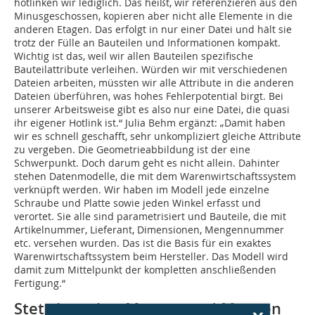
hotlinken wir lediglich. Das heißt, wir referenzieren aus den
Minusgeschossen, kopieren aber nicht alle Elemente in die
anderen Etagen. Das erfolgt in nur einer Datei und hält sie
trotz der Fülle an Bauteilen und Informationen kompakt.
Wichtig ist das, weil wir allen Bauteilen spezifische
Bauteilattribute verleihen. Würden wir mit verschiedenen
Dateien arbeiten, müssten wir alle Attribute in die anderen
Dateien überführen, was hohes Fehlerpotential birgt. Bei
unserer Arbeitsweise gibt es also nur eine Datei, die quasi
ihr eigener Hotlink ist.“ Julia Behm ergänzt: „Damit haben
wir es schnell geschafft, sehr unkompliziert gleiche Attribute
zu vergeben. Die Geometrieabbildung ist der eine
Schwerpunkt. Doch darum geht es nicht allein. Dahinter
stehen Datenmodelle, die mit dem Warenwirtschaftssystem
verknüpft werden. Wir haben im Modell jede einzelne
Schraube und Platte sowie jeden Winkel erfasst und
verortet. Sie alle sind parametrisiert und Bauteile, die mit
Artikelnummer, Lieferant, Dimensionen, Mengennummer
etc. versehen wurden. Das ist die Basis für ein exaktes
Warenwirtschaftssystem beim Hersteller. Das Modell wird
damit zum Mittelpunkt der kompletten anschließenden
Fertigung.“
Stets korrekte Massen und Mengen