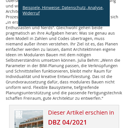
Übersetzung modellbasierter Planung in die Realisierung
und wissen, dass kaum ein Architektenkollege/eine
Beispiele, Hinweise: Datenschutz, Analyse,
Architektenkollegin die gleiche Zeit für diese
Widerruf
Prozessaufgaben aufwenden würde. Sie selbst sehen sich
„in erster Linie als Architekten. Und dann als BIM-
Enthusiasten und Nerds“. Gleichwohl gehen beide
pragmatisch an ihre Aufgaben heran: Was sie genau aus
dem Modell in Zahlen und Codes übertragen, muss
niemand außer ihnen verstehen. Ihr Ziel ist es, das Planen
einfacher werden zu lassen, damit ArchitektInnen eigene
Ideen im Modularen Bauen mit dem nötigen
Selbstverständnis umsetzen können. Julia Behm: „Wenn die
Parameter in der BIM-Planung passen, die Verknüpfungen
und Schnittstellen funktionieren, bleibt mehr Raum für
Individualität und krea­tive Entwurfsleistung. Das ist die
Grundvoraussetzung dafür, dass modulares Bauen nicht
uniform wird. Flexible Bausysteme, tiefgreifende
Planungsunterstützung und die passende Fertigungstechnik
schaffen Freiraum, gute Architektur zu entwerfen.“
Dieser Artikel erschien in
DBZ 04/2021