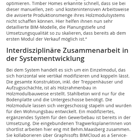
optimieren. Timber Homes erkannte schnell, dass sie bei
dieser manuellen, zeit- und kostenintensiven Arbeitsweise
die avisierte Produktionsmenge ihres Holzmodulsystems
nicht schaffen können. Hier helfen ihnen nun sehr
detaillierte BIM-Modelle, die Planungstiefe und
Umsetzungsqualität so zu skalieren, dass bereits ab dem
ers­ten Modul der Verkauf möglich ist.“
Interdisziplinäre Zusammenarbeit in
der Systementwicklung
Bei dem System handelt es sich um ein Einzelmodul, das
sich horizontal wie vertikal modifizieren und koppeln lässt.
Die gesamte Konstruktion, inkl. der Treppenhäuser und
Aufzugsschächte, ist als Holzrahmenbau in
Holzmodulbauweise erstellt. Stahlbeton wird nur für die
Bodenplatte und die Untergeschosse benötigt. Die
Holzmodule lassen sich viergeschossig stapeln und wurden
für den Wohnungsbau entwickelt. Ein modifiziertes,
ergänzendes System für den Gewerbebau ist bereits in der
Umsetzung. Die eingebundenen TragwerksplanerInnen von
shortlist arbeiten hier eng mit Behm.Maasberg zusammen.
Sie kolla­borieren über Graphisofts BIMCloud as a Service-