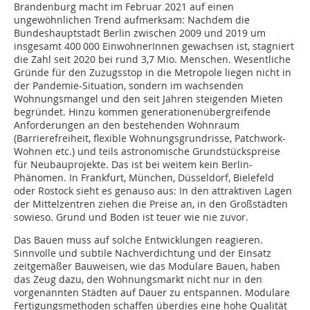
Brandenburg macht im Februar 2021 auf einen
ungewöhnlichen Trend aufmerksam: Nachdem die
Bundeshauptstadt Berlin zwischen 2009 und 2019 um
insgesamt 400 000 EinwohnerInnen gewachsen ist, stagniert
die Zahl seit 2020 bei rund 3,7 Mio. Menschen. Wesentliche
Gründe für den Zuzugsstop in die Metropole liegen nicht in
der Pandemie-Situation, sondern im wachsenden
Wohnungsmangel und den seit Jahren steigenden Mieten
begründet. Hinzu kommen generationenübergreifende
Anforderungen an den bestehenden Wohnraum
(Barrierefreiheit, flexible Wohnungsgrundrisse, Patchwork-
Wohnen etc.) und teils astronomische Grundstückspreise
für Neubauprojekte. Das ist bei weitem kein Berlin-
Phänomen. In Frankfurt, München, Düsseldorf, Bielefeld
oder Rostock sieht es genauso aus: In den attraktiven Lagen
der Mittelzentren ziehen die Preise an, in den Großstädten
sowieso. Grund und Boden ist teuer wie nie zuvor.
Das Bauen muss auf solche Entwicklungen reagieren.
Sinnvolle und subtile Nachverdichtung und der Einsatz
zeitgemäßer Bauweisen, wie das Modulare Bauen, haben
das Zeug dazu, den Wohnungsmarkt nicht nur in den
vorgenannten Städten auf Dauer zu entspannen. Modulare
Fertigungsmethoden schaffen überdies eine hohe Qualität