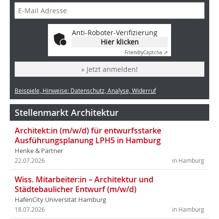
Anti-Roboter-Verifizierung
Hier klicken
Friendly
Captcha ⇗
» Jetzt anmelden!
Beispiele, Hinweise: Datenschutz, Analyse, Widerruf
Stellenmarkt Architektur
Architekt:in (m/w/d) für entwurfsstarke
Ausführungsplanung LPH5 in Hamburg
Henke & Partner
22.07.2026
in Hamburg
Wiss. Mitarbeiter:in – Architektur und
Städtebaulicher Entwurf (m/w/d)
HafenCity Universität Hamburg
18.07.2026
in Hamburg