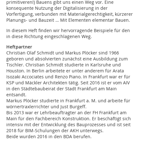
primitiveren!) Bauens gibt uns einen Weg vor. Eine
konsequente Nutzung der Digitalisierung in der
Vorfertigung, verbunden mit Materialgerechtigkeit, kürzerer
Planungs- und Bauzeit … Mit Elementen elementar Bauen.
In diesem Heft finden wir hervorragende Beispiele für den
in diese Richtung eingeschlagenen Weg.
Heftpartner
Christian Olaf Schmidt und Markus Plöcker sind 1966
geboren und ­absolvierten zunächst eine Aus­bildung zum
Tischler. Christian Schmidt studierte in Karlsruhe und
Houston. In Berlin arbeitete er ­unter anderem für Arata
Isozaki Accociates und Renzo Piano. In Frankfurt war er für
KSP und Mäckler Architekten tätig. Seit 2016 ist er vom AIV
in den Städtebaubeirat der Stadt Frankfurt am Main
entsandt.
Markus Plöcker studierte in Frankfurt a. M. und arbeite für
wörnertraxlerrichter und Just Burgeff.
Bis 2013 war er Lehrbeauftragter an der FH Frankfurt am
Main für den Fachbereich Konstruktion. Er beschäftigt sich
intensiv mit der Entwicklung des Bauprozesses und ist seit
2018 für BIM-Schulungen der AKH unterwegs.
Beide wurden 2016 in den BDA ­berufen.