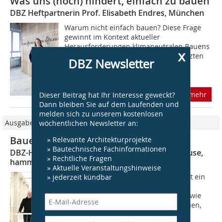
Was uns (noch) hindert, einfach zu bauen
DBZ Heftpartnerin Prof. Elisabeth Endres, München
Warum nicht einfach bauen? Diese Frage
gewinnt im Kontext aktueller
Herausforderungen klimaneutralen Bauens
x
stetig an Bedeutung. Während die letzten
DBZ Newsletter
drei Jahrzehnte geprägt waren vom
Thema...
mehr
Dieser Beitrag hat Ihr Interesse geweckt?
Dann bleiben Sie auf dem Laufenden und
melden sich zu unserem kostenlosen
Ausgabe 06/2021
wöchentlichen Newsletter an:
Bauen mit Glas heute und in Zukunft
» Relevante Architekturprojekte
» Bautechnische Fachinformationen
DBZ-Heftpartner Markus Hammes und Nils Krause,
» Rechtliche Fragen
hammeskrause architekten bda, Stuttgart
» Aktuelle Veranstaltungshinweise
Wir sind überzeugt, Glas ist und bleibt ein
» jederzeit kündbar
probates Mittel der architektonischen
Raumbildung, als Außenhaut ebenso wie
als Trennwand innen. Seine technischen,
ökonomischen, ökologischen wie...