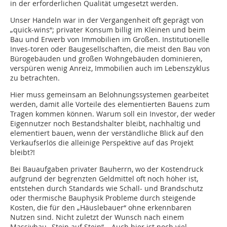
in der erforderlichen Qualität umgesetzt werden.
Unser Handeln war in der Vergangenheit oft geprägt von
„quick-wins“; privater Konsum billig im Kleinen und beim
Bau und Erwerb von Immobilien im Großen. Institutionelle
Inves-toren oder Baugesellschaften, die meist den Bau von
Bürogebäuden und großen Wohngebäuden dominieren,
verspüren wenig Anreiz, Immobilien auch im Lebenszyklus
zu betrachten.
Hier muss gemeinsam an Belohnungssystemen gearbeitet
werden, damit alle Vorteile des elementierten Bauens zum
Tragen kommen können. Warum soll ein Investor, der weder
Eigennutzer noch Bestandshalter bleibt, nachhaltig und
elementiert bauen, wenn der verständliche Blick auf den
Verkaufserlös die alleinige Perspektive auf das Projekt
bleibt?!
Bei Bauaufgaben privater Bauherrn, wo der Kostendruck
aufgrund der begrenzten Geldmittel oft noch höher ist,
entstehen durch Standards wie Schall- und Brandschutz
oder thermische Bauphysik Probleme durch steigende
Kosten, die für den „Häuslebauer“ ohne erkennbaren
Nutzen sind. Nicht zuletzt der Wunsch nach einem
Massivbau „Stein auf Stein“… Auch hier ist noch viel