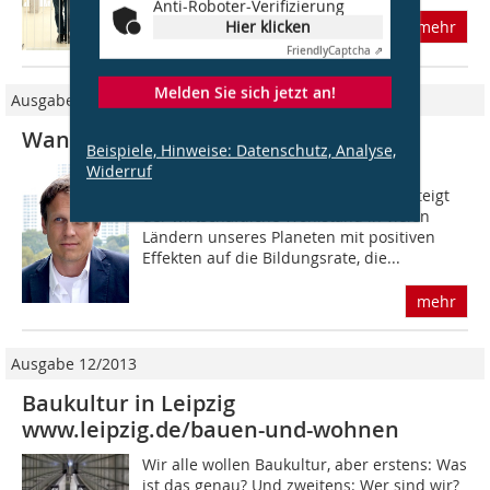
Anti-Roboter-Verifizierung
Hier klicken
mehr
Friendly
Captcha ⇗
Melden Sie sich jetzt an!
Ausgabe 01/2022
Wandel im Bauwesen
Beispiele, Hinweise: Datenschutz, Analyse,
Widerruf
Seit Jahrzehnten wächst die
Weltbevölkerung stetig. Gleichzeitig steigt
der wirtschaftliche Wohlstand in vielen
Ländern unseres Planeten mit positiven
Effekten auf die Bildungsrate, die...
mehr
Ausgabe 12/2013
Baukultur in Leipzig
www.leipzig.de/bauen-und-wohnen
Wir alle wollen Baukultur, aber erstens: Was
ist das genau? Und zweitens: Wer sind wir?