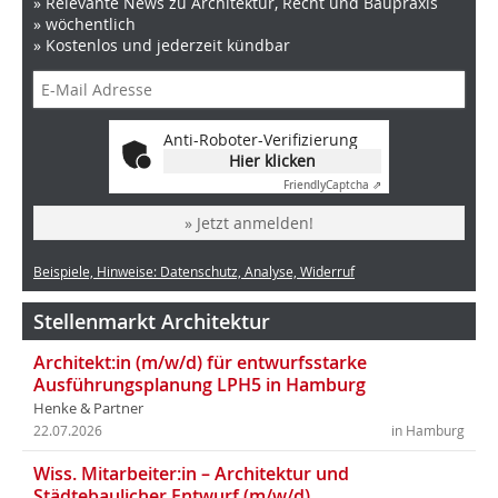
» Relevante News zu Architektur, Recht und Baupraxis
» wöchentlich
» Kostenlos und jederzeit kündbar
Anti-Roboter-Verifizierung
Hier klicken
Friendly
Captcha ⇗
» Jetzt anmelden!
Beispiele, Hinweise: Datenschutz, Analyse, Widerruf
Stellenmarkt Architektur
Architekt:in (m/w/d) für entwurfsstarke
Ausführungsplanung LPH5 in Hamburg
Henke & Partner
22.07.2026
in Hamburg
Wiss. Mitarbeiter:in – Architektur und
Städtebaulicher Entwurf (m/w/d)