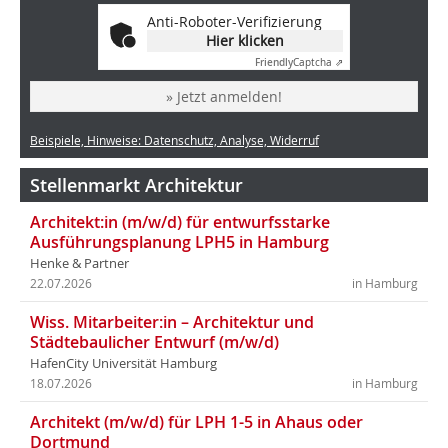
Anti-Roboter-Verifizierung
Hier klicken
Friendly
Captcha ⇗
» Jetzt anmelden!
Beispiele, Hinweise: Datenschutz, Analyse, Widerruf
Stellenmarkt Architektur
Architekt:in (m/w/d) für entwurfsstarke
Ausführungsplanung LPH5 in Hamburg
Henke & Partner
22.07.2026
in Hamburg
Wiss. Mitarbeiter:in – Architektur und
Städtebaulicher Entwurf (m/w/d)
HafenCity Universität Hamburg
18.07.2026
in Hamburg
Architekt (m/w/d) für LPH 1-5 in Ahaus oder
Dortmund