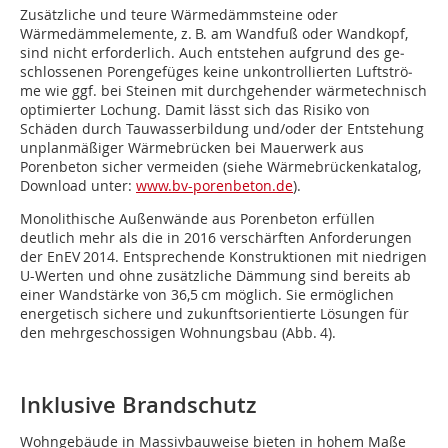
Zusätzliche und teure Wärmedämmsteine oder
Wärmedämmelemente, z. B. am Wandfuß oder Wand­kopf,
sind nicht erforderlich. Auch entstehen aufgrund des ge­
schlossenen Porengefüges keine un­kon­trollierten Luft­strö­
me wie ggf. bei Steinen mit durchgehender wärme­tech­nisch
opti­mier­ter Lochung. Damit lässt sich das Risiko von
Schäden durch Tauwasserbildung und/oder der Ent­stehung
unplanmäßiger Wärmebrücken bei Mauerwerk aus
Porenbeton sicher vermeiden (siehe Wärmebrückenkatalog,
Download unter:
www.bv-porenbeton.de
).
Monolithische Außenwände aus Porenbeton erfüllen
deutlich mehr als die in 2016 verschärften Anforderungen
der EnEV 2014. Entsprechende Konstruktionen mit niedrigen
U-Wer­ten und ohne zusätzliche Dämmung sind bereits ab
einer Wand­stärke von 36,5 cm möglich. Sie ermöglichen
energetisch sichere und zukunftsorientierte Lösungen für
den mehr­ge­schossigen Woh­nungsbau (Abb. 4).
Inklusive Brandschutz
Wohngebäude in Massivbauweise bieten in hohem Maße