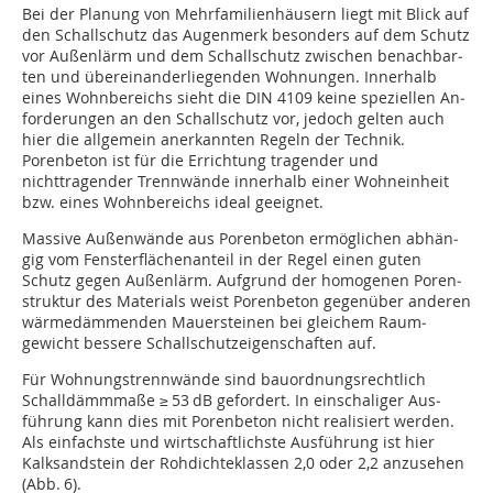
Bei der Planung von Mehrfamilienhäusern liegt mit Blick auf
den Schallschutz das Augenmerk besonders auf dem Schutz
vor Außenlärm und dem Schallschutz zwischen be­nach­bar­
ten und übereinanderliegenden Wohnungen. Innerhalb
eines Wohnbereichs sieht die DIN 4109 keine speziellen An­
for­derungen an den Schallschutz vor, jedoch gelten auch
hier die allgemein anerkannten Regeln der Technik.
Porenbeton ist für die Errichtung tragender und
nichttragender Trenn­wän­de innerhalb einer Wohneinheit
bzw. eines Wohn­be­reichs ideal geeignet.
Massive Außenwände aus Porenbeton ermöglichen ab­hän­
gig vom Fensterflächenanteil in der Regel einen guten
Schutz gegen Außenlärm. Aufgrund der homogenen Poren­
struktur des Materials weist Porenbeton gegenüber anderen
wärmedämmenden Mauersteinen bei gleichem Raum­
gewicht bessere Schallschutzeigenschaften auf.
Für Wohnungstrennwände sind bauordnungsrechtlich
Schall­­dämmmaße ≥ 53 dB gefordert. In einschaliger Aus­
führung kann dies mit Porenbeton nicht realisiert werden.
Als ein­fachste und wirtschaftlichste Ausführung ist hier
Kalk­sand­stein der Rohdichteklassen 2,0 oder 2,2 an­zusehen
(Abb. 6).