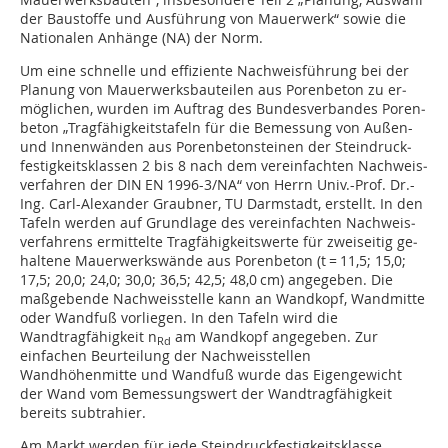
der Baustoffe und Ausführung von Mauerwerk“ sowie die
Nationalen Anhänge (NA) der Norm.
Um eine schnelle und effiziente Nachweisführung bei der
Planung von Mauerwerksbauteilen aus Porenbeton zu er­
mög­lichen, wurden im Auftrag des Bundesverbandes Poren­
beton „Tragfähigkeitstafeln für die Bemessung von Außen-
und Innenwänden aus Porenbetonsteinen der Stein­druck­
fes­tig­keitsklassen 2 bis 8 nach dem vereinfachten Nach­weis­
ver­fahren der DIN EN 1996-3/NA“ von Herrn Univ.-Prof. Dr.-
Ing. Carl-Alexander Graubner, TU Darmstadt, er­stellt. In den
Tafeln werden auf Grundlage des vereinfachten Nach­weis­
ver­fahrens ermittelte Tragfähigkeitswerte für zwei­seitig ge­
hal­tene Mauerwerkswände aus Porenbeton (t = 11,5; 15,0;
17,5; 20,0; 24,0; 30,0; 36,5; 42,5; 48,0 cm) angegeben. Die
maßgebende Nachweisstelle kann an Wandkopf, Wandmitte
oder Wandfuß vorliegen. In den Tafeln wird die
Wandtragfähigkeit n
am Wandkopf angegeben. Zur
Rd
einfachen Beurteilung der Nachweisstellen
Wandhöhenmitte und Wandfuß wurde das Eigengewicht
der Wand vom Bemessungswert der Wandtragfähigkeit
bereits subtrahier.
Am Markt werden für jede Steindruckfestigkeitsklasse