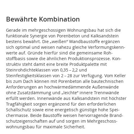
Bewährte Kombination
Gerade im mehrgeschossigen Wohnungsbau hat sich die
funktionale Synergie von Porenbeton und Kalksandstein
bestens bewährt. Die „weißen“ Wandbaustoffe ergänzen
sich optimal und weisen nahezu gleiche Ver­for­mungs­kenn­
werte auf. Gründe hierfür sind die gemeinsame Roh­
stoffbasis sowie die ähnlichen Produktionsprozesse. Kon­
struktiv steht damit eine breite Produktpalette mit
Steinrohdichteklassen von 0,35 – 2,2 und
Steinfestigkeitsklassen von 2 – 28 zur Verfügung. Vom Keller
bis zum Dach können mit Porenbeton alle bau­technischen
Anforderungen an hochwärmedämmende Au­ßen­wände
ohne Zusatzdämmung und „leichte“ innere Trenn­wände
erfüllt werden. Innenwände aus Kalksandstein mit höchster
Tragfähigkeit sorgen ergänzend für den er­for­der­lichen
Schallschutz sowie eine energetisch günstige hohe Spei­­
chermasse. Beide Baustoffe weisen her­vor­ra­gen­de Brand­­
schutzeigenschaften auf und sorgen im Mehr­ge­schoss­­­
wohnungsbau für maximale Sicherheit.