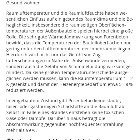
Gesund wohnen
Raumlufttemperatur und die Raumluftfeuchte haben we­
sent­lichen Einfluss auf ein gesundes Raumklima und die Be­
hag­lich­keit. Insbesondere die raumseitigen Ober­flä­chen­
tem­pe­ra­turen der Außenbauteile spielen hierbei eine große
Rolle. Die sehr gute Wärmedämmwirkung von Porenbeton
be­wirkt, dass die Temperaturen der Bau­teil­ober­flächen nur
gering unter den Lufttemperaturen der Innen­räume liegen.
Hier­durch wird nicht nur das Gefühl von Zug­
lufterscheinungen in Nä­he der Außenwände vermieden,
son­dern auch die Gefahr von Schimmelbildung wirksam ge­
mindert. Da keine großen Tem­­pera­tur­un­ter­schie­de aus­ge­
gli­chen werden müssen, kann die Raumtemperatur um 1 – 2
K gesenkt und damit der Heizenergiebedarf um etwa 5 – 8 %
reduziert werden.
In eingebautem Zustand gibt Porenbeton keine staub-,
faser- oder gasförmigen Schadstoffe an die Raumluft ab.
Selbst im Falle eines Brandes entstehen keine toxischen
Gase oder Dämpfe. Darüber hinaus beträgt die
Abschirmwirkung ge­gen­über hochfrequenter Strahlung
mehr als 99 %.