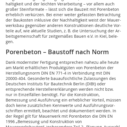
haltigkeit und der leichten Verarbeitung – vor allem auch
gro­ßer Steinformate – lässt sich die Bauzeit mit Porenbeton
er­heb­lich verkürzen. Bei einer weiter gefassten Betrachtung
der Baukosten inklusive der Nachhaltigkeit weist der Mauer­
werks­bau gegenüber anderen Konstruktionen deut­liche Vor­
teile auf, wie aktuelle Studien, z. B. die Untersuchung der Ar­
beits­gemeinschaft für zeitgemäßes Bauen e.V. in Kiel, be­le­
gen.
Porenbeton – Baustoff nach Norm
Dank modernster Fertigung entsprechen nahezu alle heute
am Markt erhältlichen Produktgüten von Porenbeton der
Herstellungsnorm DIN EN 771-4 in Verbindung mit DIN
20000-404. Gesonderte bauaufsichtliche Zulassungen des
Deutschen Instituts für Bautechnik Berlin (DIBt) oder
entsprechende Herstellererklärungen werden nicht bzw.
nur in Einzelfällen be­nötigt. Für die Konstruktion,
Bemessung und Ausführung ein erheblicher Vorteil, müssen
doch keine zusätzlichen Kennwerte und Ausführungs­vor­
schrif­ten ermittelt, beachtet und doku­men­tiert werden. In
der Regel gilt für Mauerwerk mit Porenbeton die DIN EN
1996 „Bemes­sung und Konstruktion von
Mauerwerksbauten“, insbesondere Teil 2 „Planung, Auswahl