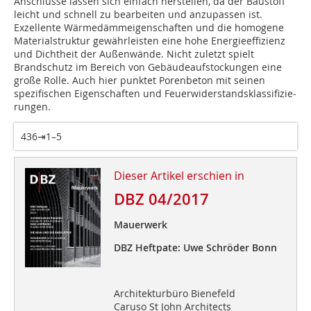
Anschlüsse lassen sich einfach herstellen, da der Baustoff
leicht und schnell zu bearbeiten und anzupassen ist.
Exzellente Wärmedämmeigenschaften und die homogene
Materialstruktur gewährleisten eine hohe Energieeffizienz
und Dichtheit der Außenwände. Nicht zuletzt spielt
Brandschutz im Bereich von Gebäudeaufstockungen eine
große Rolle. Auch hier punktet Porenbeton mit seinen
spezifischen Eigenschaften und Feuer­wider­stands­klas­si­fi­zie­
run­gen.
436⇥1–5
Dieser Artikel erschien in
DBZ 04/2017
Mauerwerk
DBZ Heftpate: Uwe Schröder Bonn
Architekturbüro Bienefeld
Caruso St John Architects