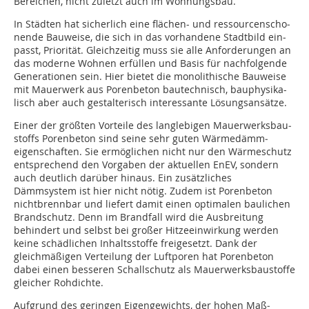
Bereichen, nicht zuletzt auch im Woh­nungs­bau.
In Städten hat sicherlich eine flächen- und ressour­cen­scho­
nen­de Bauweise, die sich in das vorhandene Stadtbild ein­
passt, Priorität. Gleichzeitig muss sie alle Anforderungen an
das moderne Wohnen erfüllen und Basis für nachfolgende
Generationen sein. Hier bietet die monolithische Bauweise
mit Mauerwerk aus Porenbeton bautechnisch, bau­phy­sika-
lisch aber auch gestalterisch interessante Lösungs­an­sät­ze.
Einer der größten Vorteile des langlebigen Mauer­werks­bau­
stoffs Porenbeton sind seine sehr guten Wärme­dämm­
eigenschaften. Sie ermöglichen nicht nur den Wärmeschutz
entsprechend den Vorgaben der aktuellen EnEV, sondern
auch deutlich darüber hinaus. Ein zu­sätz­liches
Dämmsystem ist hier nicht nötig. Zudem ist Porenbeton
nichtbrennbar und liefert damit einen optimalen baulichen
Brandschutz. Denn im Brandfall wird die Ausbreitung
behindert und selbst bei großer Hitzeeinwirkung werden
keine schädlichen Inhaltsstoffe freigesetzt. Dank der
gleichmäßigen Verteilung der Luftporen hat Porenbeton
dabei einen besseren Schallschutz als Mauer­werks­bau­stof­fe
gleicher Rohdichte.
Aufgrund des geringen Eigengewichts, der hohen Maß­