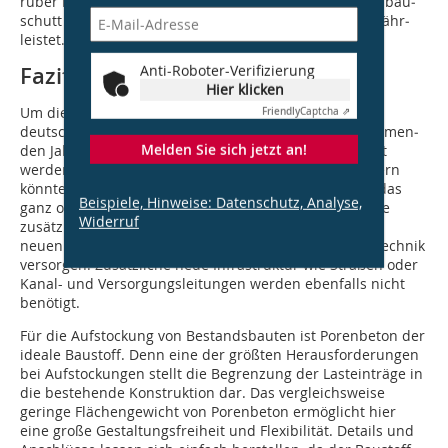
rü­ber hinaus ist eine Deponiefähigkeit für Poren­beton­bau­
schutt gemäß TA Siedlungsabfall, Deponieklasse I ge­währ­
leistet.
Anti-Roboter-Verifizierung
Fazit
Hier klicken
Um die steigende Nachfrage nach Wohnraum in den
Friendly
Captcha ⇗
deutschen Metropolen zu decken, müssen in den kom­men­
Melden Sie sich jetzt an!
den Jahren mind. 350 000 Wohnungen pro Jahr gebaut
werden. Allein durch die Aufstockung von Wohn­häu­sern
könnten ca. 1 Mio. neue Wohnungen entstehen. Und das
Beispiele, Hinweise: Datenschutz, Analyse,
ganz ohne die Erschließung neuen Baulands und ohne
Widerruf
zusätzliche Versiegelung von Flächen. Ein Großteil der
neuen Wohnun­gen ließe sich über vor­han­de­ne Haustechnik
versorgen. Zusätzliche neue Infrastruktur wie Straßen oder
Kanal- und Versorgungsleitun­gen werden ebenfalls nicht
benötigt.
Für die Aufstockung von Bestandsbauten ist Porenbeton der
ideale Baustoff. Denn eine der größten Herausforderungen
bei Aufstockungen stellt die Begrenzung der Lasteinträge in
die bestehende Konstruktion dar. Das vergleichsweise
geringe Flächengewicht von Porenbeton ermöglicht hier
eine große Gestaltungsfreiheit und Flexibilität. Details und