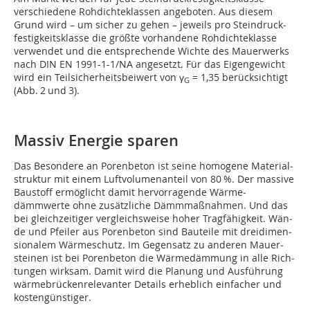
verschiedene Rohdichteklassen angeboten. Aus diesem
Grund wird – um sicher zu gehen – jeweils pro Stein­druck­
fes­tig­keits­klasse die größte vorhandene Roh­dichteklasse
verwendet und die entsprechende Wichte des Mauerwerks
nach DIN EN 1991-1-1/NA angesetzt. Für das Eigengewicht
wird ein Teilsicherheitsbeiwert von γ
= 1,35 berücksichtigt
G
(Abb. 2 und 3).
Massiv Energie sparen
Das Besondere an Porenbeton ist seine homogene Mate­rial­
struktur mit einem Luftvolumenanteil von 80 %. Der mas­sive
Baustoff ermöglicht damit hervorragende Wär­me­
dämmwerte ohne zusätzliche Dämmmaßnahmen. Und das
bei gleichzeitiger vergleichsweise hoher Tragfähigkeit. Wän­
de und Pfeiler aus Porenbeton sind Bauteile mit drei­di­men­
sionalem Wärmeschutz. Im Gegensatz zu anderen Mau­er­
steinen ist bei Porenbeton die Wärmedämmung in alle Rich­
tungen wirksam. Damit wird die Planung und Ausführung
wär­mebrückenrelevanter Details erheblich einfacher und
kostengünstiger.