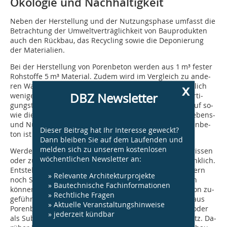
Ökologie und Nachhaltigkeit
Neben der Herstellung und der Nutzungsphase umfasst die
Betrachtung der Umweltverträglichkeit von Bauprodukten
auch den Rückbau, das Recycling sowie die Deponierung
der Materialien.
Bei der Herstellung von Porenbeton werden aus 1 m³ fester
Rohstoffe 5 m³ Material. Zudem wird im Vergleich zu an­de­
x
ren Wandbaustoffen für den Produktionsprozess deutlich
DBZ Newsletter
we­­niger Energie benötigt. Dafür sorgen mo­dernste Fer­ti­
gungs­­techniken, ein geschlossener Produktionskreislauf so­
wie die energiesparende Wasserdampfhärtung. Die Lebens-
und Nutzungsdauer des mineralischen Baustoffs Poren­be­
Dieser Beitrag hat Ihr Interesse geweckt?
ton ist nahezu unbegrenzt.
Dann bleiben Sie auf dem Laufenden und
melden sich zu unserem kostenlosen
Werden Gebäude oder Bauteile aus Porenbeton abgerissen
wöchentlichen Newsletter an:
oder zurückgebaut, so ist dies gesundheitlich unbedenklich.
Ent­ste­hender Staub enthält weder lungengängige Fasern
» Relevante Architekturprojekte
noch Schadstoffe. Abbruchmaterialien aus Porenbeton
» Bautechnische Fachinformationen
können grundsätzlich wiederaufbereitet, der Produktion zu­
» Rechtliche Fragen
ge­führt oder anderweitig einsetzt werden. Granulate aus
» Aktuelle Veranstaltungshinweise
Porenbeton kommen z. B. als Wärme­dämm­schüttung oder
» jederzeit kündbar
als Substrate für Gründächer- und -flächen zum Einsatz. Da­