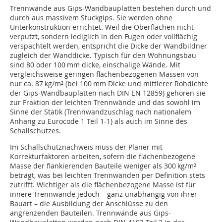
Trennwände aus Gips-Wandbauplatten bestehen durch und
durch aus massivem Stuckgips. Sie werden ohne
Unterkonstruktion errichtet. Weil die Oberflächen nicht
verputzt, sondern lediglich in den Fugen oder vollflächig
verspachtelt werden, entspricht die Dicke der Wandbildner
zugleich der Wanddicke. Typisch für den Wohnungsbau
sind 80 oder 100 mm dicke, einschalige Wände. Mit
vergleichsweise geringen flächenbezogenen Massen von
nur ca. 87 kg/m² (bei 100 mm Dicke und mittlerer Rohdichte
der Gips-Wand­bauplatten nach DIN EN 12859) gehören sie
zur Fraktion der leichten Trennwände und das sowohl im
Sinne der Statik (Trennwandzuschlag nach nationalem
Anhang zu Eurocode 1 Teil 1-1) als auch im Sinne des
Schallschutzes.
Im Schallschutznachweis muss der Planer mit
Korrekturfaktoren arbeiten, sofern die flächenbezogene
Masse der flankierenden Bauteile weniger als 300 kg/m²
beträgt, was bei leichten Trennwänden per Definition stets
zutrifft. Wichtiger als die flächenbezogene Masse ist für
innere Trennwände jedoch – ganz unabhängig von ihrer
Bauart – die Ausbildung der Anschlüsse zu den
angrenzenden Bauteilen. Trennwände aus Gips-