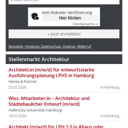
Anti-Roboter-Verifizierung
Hier klicken
Friendly
Captcha ⇗
» Jetzt anmelden!
Beispiele, Hinweise: Datenschutz, Analyse, Widerruf
Stellenmarkt Architektur
Architekt:in (m/w/d) für entwurfsstarke
Ausführungsplanung LPH5 in Hamburg
Henke & Partner
22.07.2026
in Hamburg
Wiss. Mitarbeiter:in – Architektur und
Städtebaulicher Entwurf (m/w/d)
HafenCity Universität Hamburg
18.07.2026
in Hamburg
Architekt (m/w/d) für LPH 1-5 in Ahaus oder