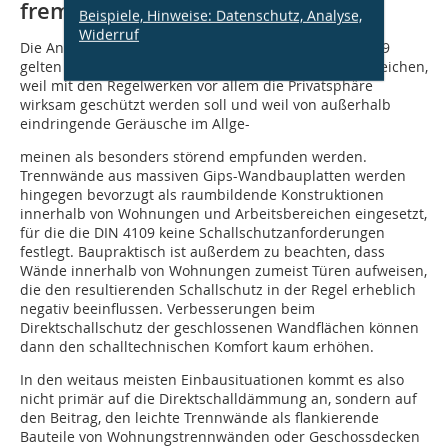
fremden Wohnbereich
Beispiele, Hinweise: Datenschutz, Analyse,
Widerruf
Die Anforderungen an den Schallschutz nach DIN 4109
gelten stets zwischen fremden Wohn- und Arbeitsbereichen,
weil mit den Regelwerken vor allem die Privatsphäre
wirksam geschützt werden soll und weil von außerhalb
eindringende Geräusche im Allge-
meinen als besonders störend empfunden werden.
Trennwände aus massiven Gips-Wandbauplatten werden
hingegen bevorzugt als raumbildende Konstruktionen
innerhalb von Wohnungen und Arbeits­bereichen eingesetzt,
für die die DIN 4109 keine Schallschutzanforderungen
festlegt. Baupraktisch ist außerdem zu beachten, dass
Wände innerhalb von Wohnungen zumeist Türen aufweisen,
die den resultierenden Schallschutz in der Regel erheblich
negativ beeinflussen. Verbesserungen beim
Direktschallschutz der geschlossenen Wandflächen können
dann den schalltechnischen Komfort kaum erhöhen.
In den weitaus meisten Einbausituationen kommt es also
nicht primär auf die Direktschalldämmung an, sondern auf
den Beitrag, den leichte Trennwände als flankierende
Bauteile von Wohnungstrennwänden oder Geschossdecken