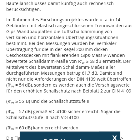
Bauteilanschlusses damit künftig auch rechnerisch
berücksichtigen.
Im Rahmen des Forschungsprojektes wurde u. a. in 14
Gebäuden mit elastisch angeschlossenen Trennwänden aus
Gips-Wandbauplatten die Luftschalldämmung von
vertikalen und horizontalen Übertragungs­situationen
bestimmt. Bei den Messungen wurden bei vertikaler
Übertragung für die in der Regel 200 mm dicken
Geschossdecken mit flankierenden Gips-Massiv-Wänden
bewertete Schalldämm-Maße von R′
≥ 58 dB ermittelt. Der
w
Mittelwert des bewerteten Schalldämm-Maßes aller
durchgeführten Messungen betrug 61,7 dB. Damit sind
nicht nur die Anforderungen der DIN 4109 weit übertroffen
(R′
= 54 dB), sondern es werden auch die Vorschlagswerte
w
für den erhöhten Schallschutz nach Beiblatt 2 zur DIN 4109
(R′
≥ 55 B) und die Schallschutzstufe II
w
(R′
= 57 dB) gemäß VDI 4100 sicher erreicht. Sogar die
w
Schallschutzstufe III nach VDI 4100
(R′
= 60 dB) kann erreicht werden.
w
x
Die Flankendämm-Maße der entkoppelten Gips-Massiv-