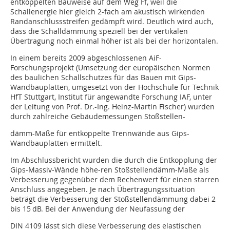
entkoppelten Bauweise auf dem Weg Ff, weil die
Schallenergie hier gleich 2-fach am akustisch wirkenden
Randanschlussstreifen gedämpft wird. Deutlich wird auch,
dass die Schalldämmung speziell bei der vertikalen
Übertragung noch einmal höher ist als bei der horizontalen.
In einem bereits 2009 abgeschlossenen AiF-
Forschungsprojekt (Umsetzung der europäischen Normen
des baulichen Schallschutzes für das Bauen mit Gips-
Wandbauplatten, umgesetzt von der Hochschule für Technik
HfT Stuttgart, Institut für angewandte Forschung IAF, unter
der Leitung von Prof. Dr.-Ing. Heinz-Martin Fischer) wurden
durch zahlreiche Gebäudemessungen Stoßstellen-
dämm-Maße für entkoppelte Trennwände aus Gips-
Wandbauplatten ermittelt.
Im Abschlussbericht wurden die durch die Entkopplung der
Gips-Massiv-Wände höhe-ren Stoßstellendämm-Maße als
Verbesserung gegenüber dem Rechenwert für einen starren
Anschluss angegeben. Je nach Übertragungssituation
beträgt die Verbesserung der Stoßstellendämmung dabei 2
bis 15 dB. Bei der Anwendung der Neufassung der
DIN 4109 lässt sich diese Verbesserung des elastischen