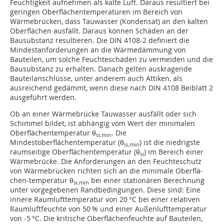
Feuchtigkeit aufnehmen als kalte Luft. Daraus resultiert bei
geringen Oberflächentemperaturen im Bereich von
Wärmebrücken, dass Tauwasser (Kondensat) an den kalten
Oberflächen ausfällt. Daraus können Schäden an der
Bausubstanz resultieren. Die DIN 4108-2 definiert die
Mindestanforderungen an die Wärmedämmung von
Bauteilen, um solche Feuchteschäden zu vermeiden und die
Bausubstanz zu erhalten. Danach gelten auskragende
Bauteilanschlüsse, unter anderem auch Attiken, als
ausreichend gedämmt, wenn diese nach DIN 4108 Beiblatt 2
ausgeführt werden.
Ob an einer Wärmebrücke Tauwasser ausfällt oder sich
Schimmel bildet, ist abhängig vom Wert der minimalen
Oberflächentemperatur θ
. Die
si,min
Mindestoberflächentemperatur (θ
) ist die niedrigste
si,min
raumseitige Oberflächentemperatur (θ
) im Bereich einer
si
Wärmebrücke. Die Anforderungen an den Feuchteschutz
von Wärme­brücken richten sich an die minimale Oberflä­
chen-temperatur θ
bei einer stationären Berechnung
si,min
unter vorgegebenen Randbedingungen. Diese sind: Eine
innere Raumlufttemperatur von 20 °C bei einer relativen
Raumluftfeuchte von 50 % und einer Außenlufttemperatur
von -5 °C. Die kritische Oberflächenfeuchte auf Bauteilen,