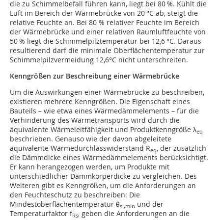
die zu Schimmelbefall führen kann, liegt bei 80 %. Kühlt die
Luft im Bereich der Wärmebrücke von 20 °C ab, steigt die
relative Feuchte an. Bei 80 % relativer Feuchte im Bereich
der Wärmebrücke und einer relativen Raumluftfeuchte von
50 % liegt die Schimmelpilztemperatur bei 12,6 °C. Daraus
resultierend darf die minimale Oberflächentemperatur zur
Schimmelpilzvermeidung 12,6°C nicht unterschreiten.
Kenngrößen zur Beschreibung einer Wärmebrücke
Um die Auswirkungen einer Wärmebrücke zu beschreiben,
existieren mehrere Kenngrößen. Die Eigenschaft eines
Bauteils – wie etwa eines Wärmedämmelements – für die
Verhinderung des Wärmetransports wird durch die
äquivalente Wärmeleitfähigkeit und Produktkenngröße λ
eq
beschrieben. Genauso wie der davon abgeleitete
äquivalente Wärmedurchlasswiderstand R
, der zusätzlich
eq
die Dämmdicke eines Wärmedämm­elements berücksichtigt.
Er kann herangezogen werden, um Produkte mit
unterschiedlicher Dämmkörperdicke zu vergleichen. Des
Weiteren gibt es Kenngrößen, um die Anforderungen an
den Feuchteschutz zu beschreiben: Die
Mindestoberflächentemperatur θ
und der
si,min
Temperaturfaktor f
geben die Anforderungen an die
Rsi