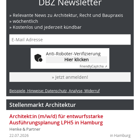
DBZ Newsletter
» Relevante News zu Architektur, Recht und Baupraxis
» wöchentlich
» Kostenlos und jederzeit kündbar
Anti-Roboter-Verifizierung
Hier klicken
Friendly
Captcha ⇗
» Jetzt anmelden!
Beispiele, Hinweise: Datenschutz, Analyse, Widerruf
Stellenmarkt Architektur
Architekt:in (m/w/d) für entwurfsstarke
Ausführungsplanung LPH5 in Hamburg
Henke & Partner
22.07.2026
in Hamburg