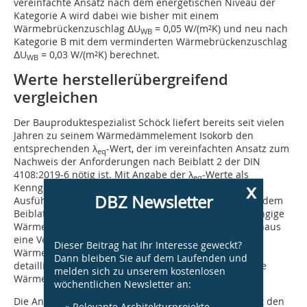
vereinfachte Ansatz nach dem energetischen Niveau der
Kategorie A wird dabei wie bisher mit einem
Wärmebrücken­zuschlag ΔU
= 0,05 W/(m²K) und neu nach
WB
Kategorie B mit dem verminderten Wärmebrückenzuschlag
ΔU
= 0,03 W/(m²K) berechnet.
WB
Werte herstellerübergreifend
vergleichen
Der Bauproduktespezialist Schöck liefert bereits seit vielen
Jahren zu seinem Wärmedämm­element Isokorb den
entsprechenden λ
-Wert, der im vereinfachten Ansatz zum
eq
Nachweis der Anforderungen nach Beiblatt 2 der DIN
4108:2019-6 nötig ist. Mit Angabe der λ
-Werte als
eq
x
Kenngrößen gibt der Hersteller Planungs- und
DBZ Newsletter
Ausführungssicherheit hinsichtlich der Vorgaben aus dem
Beiblatt 2. Der λ
-Wert bzw. der produkt-dickenabhängige
eq
Wärmedurchlasswiderstand R
erlauben darüber hinaus
eq
eine Vergleichbarkeit der Produkte hinsichtlich ihrer
Dieser Beitrag hat Ihr Interesse geweckt?
Wärmeleitfähigkeit. Der λ
-Wert kann auch für eine
eq
Dann bleiben Sie auf dem Laufenden und
detaillierte Berechnung der Wärmeverluste durch eine
melden sich zu unserem kostenlosen
Wärmebrücke (ψ-Wert) verwendet werden.
wöchentlichen Newsletter an:
Die Angabe von Grenzwerten für λ
-Werte ermöglicht den
eq
» Relevante Architekturprojekte