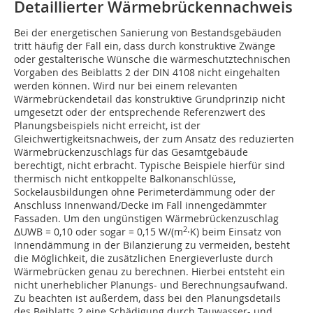
Detaillierter Wärmebrückennachweis
Bei der energetischen Sanierung von Bestandsgebäuden
tritt häufig der Fall ein, dass durch konstruktive Zwänge
oder gestalterische Wünsche die wärmeschutztechnischen
Vorgaben des Beiblatts 2 der DIN 4108 nicht eingehalten
werden können. Wird nur bei einem relevanten
Wärmebrückendetail das konstruktive Grundprinzip nicht
umgesetzt oder der entsprechende Referenzwert des
Planungsbeispiels nicht erreicht, ist der
Gleichwertigkeitsnachweis, der zum Ansatz des reduzierten
Wärmebrückenzuschlags für das Gesamtgebäude
berechtigt, nicht erbracht. Typische Beispiele hierfür sind
thermisch nicht entkoppelte Balkonanschlüsse,
Sockelausbildungen ohne Perimeterdämmung oder der
Anschluss Innenwand/Decke im Fall innengedämmter
Fassaden. Um den ungünstigen Wärmebrückenzuschlag
2
ΔUWB = 0,10 oder sogar = 0,15 W/(m
·K) beim Einsatz von
Innendämmung in der Bilanzierung zu vermeiden, besteht
die Möglichkeit, die zusätzlichen Energieverluste durch
Wärmebrücken genau zu berechnen. Hierbei entsteht ein
nicht unerheblicher Planungs- und Berechnungsaufwand.
Zu beachten ist außerdem, dass bei den Planungsdetails
des Beiblatts 2 eine Schädigung durch Tauwasser- und