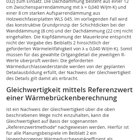
032) zum Einsatz. Die Dachdämmung besteht aus einer 12
cm Zwischensparrendämmung mit λ = 0,040 W/(m·K) und
einer 8 cm starken Aufsparrendämmung aus
Holzweichfaserplatten WLS 045. Im vorliegenden Fall wird
das konstruktive Grundprinzip der Schichtdicken bei der
Wanddämmung (8 cm) und der Dachdämmung (22 cm) nicht
eingehalten. Die Kopfdämmung der Mauerkrone entspricht
nicht der Vorgabe des Beiblatts 2 hinsichtlich der
geforderten Wärmeleitfähigkeit von λ ≤ 0,040 W/(m·K). Somit
müssen für das gewählte Ortgangdetail die jeweiligen R-
Werte überprüft werden: Die geforderten
Wärmedurchlasswiderstände werden von der geplanten
Detailausbildung erfüllt, der Nachweis der Gleichwertigkeit
des Details gilt damit als erbracht.
Gleichwertigkeit mittels Referenzwert
einer Wärmebrückenberechnung
Ist ein Nachweis der Gleichwertigkeit über die oben
beschriebenen Wege nicht einzuhalten, kann die
Gleichwertigkeit auf Basis der so­genannten
„Referenzwertmethode“ nachgewiesen werden. Hierfür ist
für alle Planungsbeispiele im Beiblatt 2 ein
längenbezogener Wärmedurchgangskoeffizient als