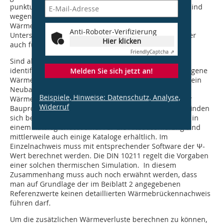
punktuelle und/oder 3-dimensionale Wärmebrücken sind
wegen der begrenzten Flächenwirkung im
Wärmeschutznachweis vernachlässigbar. Eine
Anti-Roboter-Verifizierung
Untersuchung hinsichtlich Tauwasserfreiheit kann aber
Hier klicken
auch für diese Details ggfs. notwendig sein.
Friendly
Captcha ⇗
Sind alle am Gebäude vorhandenen Wärmebrücken
identifiziert, muss im nächsten Schritt der längenbezogene
Melden Sie sich jetzt an!
Wärmedurchgangskoeffizient Ψ ermittelt werden. Für ein
Neubauvorhaben stehen hierfür zahlreiche
Beispiele, Hinweise: Datenschutz, Analyse,
Wärmebrückenkataloge von Herstellern verschiedener
Widerruf
Bauprodukte als Hilfsmittel zur Verfügung. Trotzdem finden
sich bei nahezu jedem Bauvorhaben Details, die nicht in
einem Katalog erfasst sind. Für die Altbausanierung sind
mittlerweile auch einige Kataloge erhältlich. Im
Einzelnachweis muss mit entsprechender Software der Ψ-
Wert berechnet werden. Die DIN 10211 regelt die Vorgaben
einer solchen thermischen Simulation. In diesem
Zusammenhang muss auch noch erwähnt werden, dass
man auf Grundlage der im Beiblatt 2 angegebenen
Referenzwerte keinen detaillierten Wärmebrückennachweis
führen darf.
Um die zusätzlichen Wärmeverluste berechnen zu können,