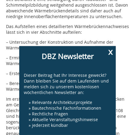
Schimmelpilzbildung weitgehend ausgeschlossen ist. Davon
abweichende Wärmebrückendetails sind daher auch auf
niedrige Innenoberflächentemperaturen zu untersuchen.
Das Aufstellen eines detaillierten Wärmebrückennachweises
lässt sich in vier Abschnitte aufteilen:
– Untersuchung der Konstruktion und Aufnahme der
Wärmebrücken
x
DBZ Newsletter
– Ermitteln des längenbezogenen
Wärmedurchgangskoeffizienten
– Erstellung eines Längenaufmaßes
Dieser Beitrag hat Ihr Interesse geweckt?
Dann bleiben Sie auf dem Laufenden und
– Berechnung des gesamten zusätzlichen
melden sich zu unserem kostenlosen
Wärmedurchgangs
wöchentlichen Newsletter an:
Im ersten Schritt werden die vorhandenen Wärmebrücken
» Relevante Architekturprojekte
am Gebäude ermittelt. Im Gegensatz zum
» Bautechnische Fachinformationen
Gleichwertigkeitsnachweis gemäß Beiblatt 2 der DIN 4108
» Rechtliche Fragen
sind hier sämtliche Wärmebrücken zu betrachten. Auf eine
» Aktuelle Veranstaltungshinweise
sogenannte Bagatellregelung, die nur bestimmte zu
» jederzeit kündbar
berücksichtigende Wärmebrücken vorsieht, kann beim
genauen Nachweis nicht zurückgegriffen werden. Allein