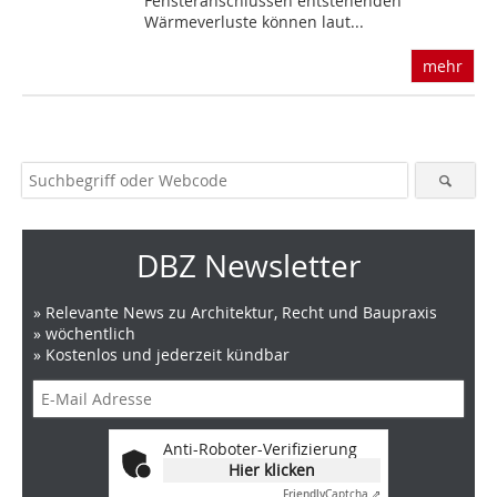
Fensteranschlüssen entstehenden
Wärmeverluste können laut...
mehr
DBZ Newsletter
» Relevante News zu Architektur, Recht und Baupraxis
» wöchentlich
» Kostenlos und jederzeit kündbar
Anti-Roboter-Verifizierung
Hier klicken
Friendly
Captcha ⇗