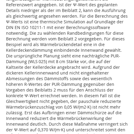
Referenzwert angegeben. Ist der Ψ-Wert des geplanten
Details niedriger als der im Beiblatt 2, kann die Ausführung
als gleichwertig angesehen werden. Für die Berechnung des
Ψ-Werts ist eine thermische Simulation auf Grundlage der
DIN EN ISO 10211-1 mit einer Berechnungssoftware
notwendig. Die zu wählenden Randbedingungen für diese
Berechnung werden vom Beiblatt 2 vorgegeben. Für dieses
Beispiel wird als Wärmebrückendetail eine in die
Kellerdeckendämmung einbindende Innenwand gewählt.
Die ursprüngliche Planung sieht eine nachträgliche PUR-
Dämmung (WLS 025) mit 8 cm Stärke vor, die auf der
Kaltseite der Kellerdecke angebracht wird. Aufgrund der
dickeren Kellerinnenwand und nicht eingehaltener
Abmessungen des Dämmstoffs sowie des wesentlich
höheren R-Wertes der PUR-Dämmung gegenüber den
Vorgaben des Beiblatts 2 muss für den Anschluss der
konkrete Ψ-Wert errechnet werden. In diesem Fall ist die
Gleichwertigkeit nicht gegeben, der pauschale reduzierte
Wärmebrückenzuschlag von 0,05 W/(m2·K) ist nicht mehr
zulässig. Erst das Aufbringen einer Dämmschürze auf die
Innenwand reduziert die Wärmebrückenwirkung der
Innenwand deutlich. Durch diese Maßnahme verringert sich
der Ψ-Wert auf 0,370 W/(m·K) und unterschreitet somit den