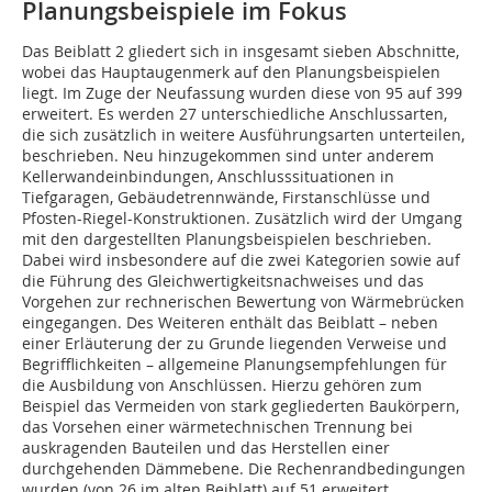
Planungsbeispiele im Fokus
Das Beiblatt 2 gliedert sich in insgesamt sieben Abschnitte,
wobei das Hauptaugenmerk auf den Planungsbeispielen
liegt. Im Zuge der Neufassung wurden diese von 95 auf 399
erweitert. Es werden 27 unterschiedliche Anschlussarten,
die sich zusätzlich in weitere Ausführungsarten unterteilen,
beschrieben. Neu hinzugekommen sind unter anderem
Kellerwandeinbindungen, Anschlusssituationen in
Tiefgaragen, Gebäude­trennwände, Firstanschlüsse und
Pfosten-Riegel-Konstruk­tionen. Zusätzlich wird der Umgang
mit den dargestellten Planungsbeispielen beschrieben.
Dabei wird insbesondere auf die zwei Kategorien sowie auf
die Führung des Gleichwertigkeitsnachweises und das
Vorgehen zur rechnerischen Bewertung von Wärmebrücken
eingegangen. Des Weiteren enthält das Beiblatt – neben
einer Erläuterung der zu Grunde liegenden Verweise und
Begrifflichkeiten – allgemeine Planungsempfehlungen für
die Ausbildung von Anschlüssen. Hierzu gehören zum
Beispiel das Vermeiden von stark gegliederten Baukörpern,
das Vorsehen einer wärmetechnischen Trennung bei
auskragenden Bauteilen und das Herstellen einer
durchgehenden Dämmebene. Die Rechenrandbedingungen
wurden (von 26 im alten Beiblatt) auf 51 erweitert.