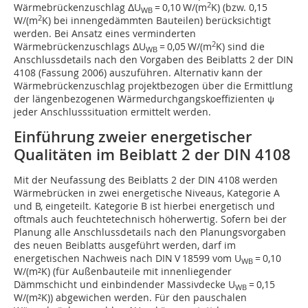
2
Wärmebrückenzuschlag ΔU
= 0,10 W/(m
K) (bzw. 0,15
WB
2
W/(m
K) bei innengedämmten Bauteilen) berücksichtigt
werden. Bei Ansatz eines verminderten
2
Wärmebrückenzuschlags ΔU
= 0,05 W/(m
K) sind die
WB
Anschlussdetails nach den Vorgaben des Beiblatts 2 der DIN
4108 (Fassung 2006) auszuführen. Alternativ kann der
Wärmebrückenzuschlag projektbezogen über die Ermittlung
der längenbezogenen Wärmedurchgangskoeffizienten ψ
jeder Anschlusssituation ermittelt werden.
Einführung zweier energetischer
Qualitäten im Beiblatt 2 der DIN 4108
Mit der Neufassung des Beiblatts 2 der DIN 4108 werden
Wärmebrücken in zwei energetische Niveaus, Kategorie A
und B, eingeteilt. Kategorie B ist hierbei energetisch und
oftmals auch feuchtetechnisch höherwertig. Sofern bei der
Planung alle Anschlussdetails nach den Planungsvorgaben
des neuen Beiblatts ausgeführt werden, darf im
energetischen Nachweis nach DIN V 18599 vom U
= 0,10
WB
W/(m²K) (für Außenbauteile mit innenliegender
Dämmschicht und einbindender Massivdecke U
= 0,15
WB
W/(m²K)) abgewichen werden. Für den pauschalen