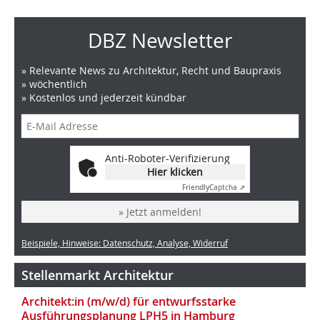
DBZ Newsletter
» Relevante News zu Architektur, Recht und Baupraxis
» wöchentlich
» Kostenlos und jederzeit kündbar
Anti-Roboter-Verifizierung
Hier klicken
Friendly
Captcha ⇗
» Jetzt anmelden!
Beispiele, Hinweise: Datenschutz, Analyse, Widerruf
Stellenmarkt Architektur
Architekt:in (m/w/d) für entwurfsstarke
Ausführungsplanung LPH5 in Hamburg