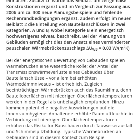
einhalten. Zusätzlich wurde das Beiblatt um zeitgemäße
Konstruktionen ergänzt und im Vergleich zur Fassung aus
2006 um ca. 300 neue Planungsbeispiele und fehlende
Rechenrandbedingungen ergänzt. Zudem erfolgt im neuen
Beiblatt 2 die Einteilung von Bauteilanschlüssen in zwei
Kategorien, A und B, wobei Kategorie B ein energetisch
hochwertigeres Niveau beschreibt. Bei der Planung von
Gebäuden ermöglicht dies den Ansatz eines verminderten
2
pauschalen Wärmebrückenzuschlags ΔU
= 0,03 W/(m
K).
WB
Bei der energetischen Bewertung von Gebäuden spielen
Wärmebrücken eine wesentliche Rolle; der Anteil der
Transmissionswärmeverluste eines Gebäudes über
Bauteilanschlüsse – vor allem bei erhöhten
Wärmedämmniveaus – ist erheblich. Zugleich
beeinträchtigen Wärmebrücken auch das Raumklima, denn
Bauteiloberflächen mit niedrigen Oberflächentemperaturen
werden in der Regel als unbehaglich empfunden. Hinzu
kommen potentielle negative Auswirkungen auf die
Innenraumhygiene: Anhaltende erhöhte Raumluftfeuchte in
Verbindung mit niedrigen Oberflächentemperaturen
erhöhen das Risiko für Bauschäden durch Tauwasserausfall
und Schimmelpilzbildung. Typische Wärmebrücken an
Gebäuden sind in diesem Kontext zum Beispiel