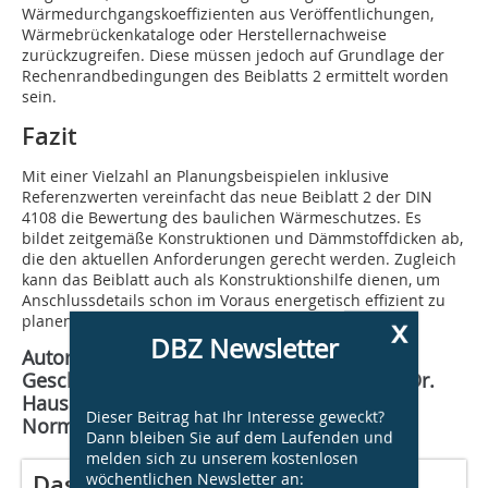
Wärmedurchgangskoeffizienten aus Veröffentlichungen,
Wärmebrückenkataloge oder Herstellernachweise
zurückzugreifen. Diese müssen jedoch auf Grundlage der
Rechenrandbedingungen des Beiblatts 2 ermittelt worden
sein.
Fazit
Mit einer Vielzahl an Planungsbeispielen inklusive
Referenzwerten vereinfacht das neue Beiblatt 2 der DIN
4108 die Bewertung des baulichen Wärmeschutzes. Es
bildet zeitgemäße Konstruktionen und Dämmstoffdicken ab,
die den aktuellen Anforderungen gerecht werden. Zugleich
kann das Beiblatt auch als Konstruktionshilfe dienen, um
Anschlussdetails schon im Voraus energetisch effizient zu
planen.
x
DBZ Newsletter
Autor: Dipl.-Ing. Marc Klatecki ist seit 2015
Geschäftsführer des Ingenieurbüros Prof. Dr.
Hauser GmbH in Kassel und Mitglied im
Dieser Beitrag hat Ihr Interesse geweckt?
Normenausschuss Wärmetransport
Dann bleiben Sie auf dem Laufenden und
melden sich zu unserem kostenlosen
wöchentlichen Newsletter an:
Das Webinar zum Thema!