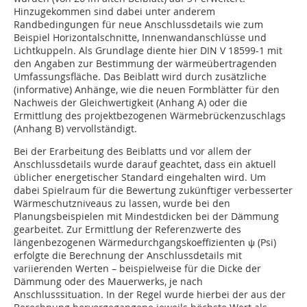
Hinzugekommen sind dabei unter anderem
Randbedingungen für neue Anschlussdetails wie zum
Beispiel Horizontalschnitte, Innenwandanschlüsse und
Lichtkuppeln. Als Grundlage diente hier DIN V 18599-1 mit
den Angaben zur Bestimmung der wärmeübertragenden
Umfassungsfläche. Das Beiblatt wird durch zusätzliche
(informative) Anhänge, wie die neuen Formblätter für den
Nachweis der Gleichwertigkeit (Anhang A) oder die
Ermittlung des projektbezogenen Wärmebrückenzuschlags
(Anhang B) vervollständigt.
Bei der Erarbeitung des Beiblatts und vor allem der
Anschlussdetails wurde darauf geachtet, dass ein aktuell
üblicher energetischer Standard eingehalten wird. Um
dabei Spielraum für die Bewertung zukünftiger verbesserter
Wärmeschutzniveaus zu lassen, wurde bei den
Planungsbeispielen mit Mindestdicken bei der Dämmung
gearbeitet. Zur Ermittlung der Referenzwerte des
längenbezogenen Wärmedurch­gangskoeffizienten ψ (Psi)
erfolgte die Berechnung der Anschlussdetails mit
variierenden Werten – beispielweise für die Dicke der
Dämmung oder des Mauerwerks, je nach
Anschlusssituation. In der Regel wurde hierbei der aus der