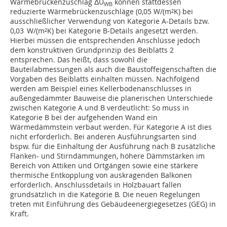
Wärmebrückenzuschlag ΔU
können stattdessen
WB
reduzierte Wärmebrücken­zuschläge (0,05 W/(m²K) bei
ausschließlicher Verwendung von Kategorie A-Details bzw.
0,03 W/(m²K) bei Kategorie B-Details angesetzt werden.
Hierbei müssen die entsprechenden Anschlüsse jedoch
dem konstruktiven Grundprinzip des Beiblatts 2
entsprechen. Das heißt, dass sowohl die
Bauteilabmessungen als auch die Baustoffeigenschaften die
Vorgaben des Beiblatts einhalten müssen. Nachfolgend
werden am Beispiel eines Kellerbodenanschlusses in
außenge­dämmter ­Bauweise die planerischen Unterschiede
zwischen Kategorie A und B verdeutlicht: So muss in
Kategorie B bei der aufgehenden Wand ein
Wärmedämmstein verbaut werden. Für Kategorie A ist dies
nicht erforderlich. Bei anderen Ausführungsarten sind
bspw. für die Einhaltung der Ausführung nach B zusätzliche
Flanken- und Stirndämmungen, höhere Dämmstärken im
Bereich von Attiken und Ortgängen sowie eine stärkere
thermische Entkopplung von auskragenden Balkonen
erforderlich. Anschlussdetails in Holzbauart fallen
grundsätzlich in die Kategorie B. Die neuen Regelungen
treten mit Einführung des Gebäudeenergiegesetzes (GEG) in
Kraft.