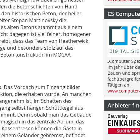
en die Betonschichten von Hand
 den historischen Beton, der heller
CS Computer
leiter Stepan Martinovsky die
des alten Betons stammt aus einem
cht dagegen ist viel feiner, homogener
hreibt, dass das Team von Heatherwick
ege und besonders stolz auf das
er Betonkonstruktion im MOCAA
„Computer Spez
im Jahr über d
Bauen und spri
fachübergreife
Tätigen an.
. Das Vordach zum Eingang bildet
www.computer-
uktion, die erhalten wurde. An manchen
 angenehm ist, im Schatten des
Anbieter fi
ang selbst hängen Schüttkegel aus
ahrnimmt. Denn sobald man das Gebäude
 magisch in das zentrale Atrium, das
den Kassentresen können die Gäste in
 einem Geländer gebremst, befindet