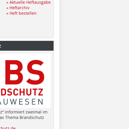
» Aktuelle Heftausgabe
» Heftarchiv
» Heft bestellen
z
z“ informiert zweimal im
das Thema Brandschutz
hutz.de