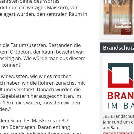
wahrsten Sinne des Wortes
det nun ein winziges Maiskorn, von
elagert wurden, den zentralen Raum in
n die Tat umzusetzen. Bestanden die
Brandschut
arkem Ortbeton, der kaum bewehrt war.
enseitig ab. Wie würde man aus diesem
 können?
s wir wussten, wie wir es machen
lich haben wir die Röhren zunächst mit
lt und verstärkt. Danach wurden die
Sägeblättern herausgeschnitten. Im
u 1,5 m dick waren, mussten wir den
den.“
„BS Brandschut
 dem Scan des Maiskorns in 3D
Jahr rund um 
hren übertragen. Daran entlang
am Bau.
e aufwendig individuell eingemessen
www.bsbrandsc