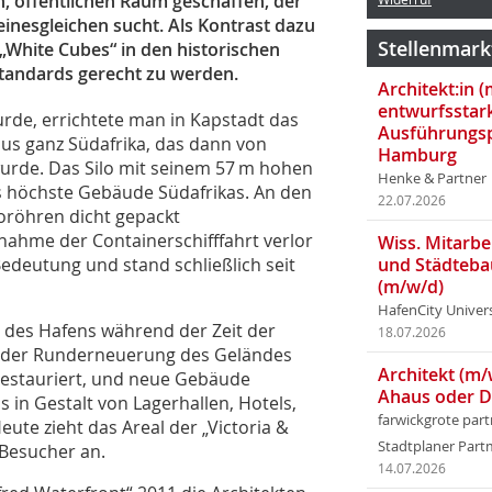
n, öffentlichen Raum geschaffen, der
inesgleichen sucht. Als Kontrast dazu
Stellenmark
 „White Cubes“ in den historischen
Standards gerecht zu werden.
Architekt:in 
entwurfsstar
rde, errichtete man in Kapstadt das
Ausführungsp
aus ganz Südafrika, das dann von
Hamburg
wurde. Das Silo mit seinem 57 m hohen
Henke & Partner
s höchste Gebäude Südafrikas. An den
22.07.2026
loröhren dicht gepackt
ahme der Containerschifffahrt verlor
Wiss. Mitarbei
eutung und stand schließlich seit
und Städteba
(m/w/d)
HafenCity Univer
 des Hafens während der Zeit der
18.07.2026
ei der Runderneuerung des Geländes
Architekt (m/
restauriert, und neue Gebäude
Ahaus oder 
s in Gestalt von Lagerhallen, Hotels,
farwickgrote par
te zieht das Areal der „Victoria &
Stadtplaner Par
n Besucher an.
14.07.2026