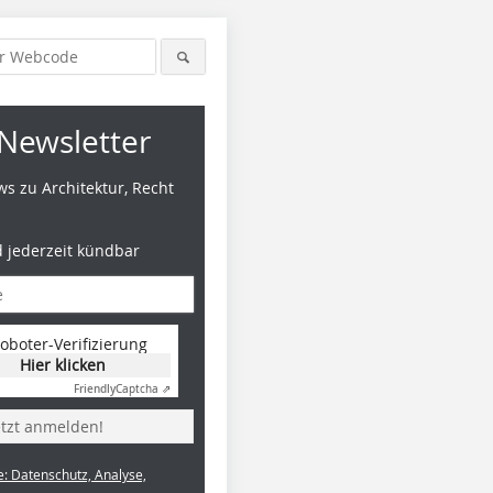
Newsletter
s zu Architektur, Recht
d jederzeit kündbar
oboter-Verifizierung
Hier klicken
Foto: Iwan Baan
Foto: Navigator Films
Foto: Hilt
Friendly
Captcha ⇗
etzt anmelden!
e: Datenschutz, Analyse,