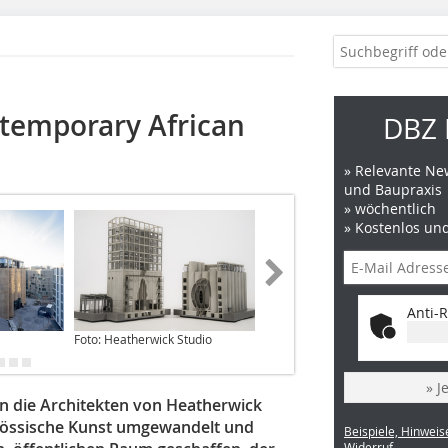
emporary African
DBZ 
» Relevante New
und Baupraxis
» wöchentlich
» Kostenlos un
Anti-R
Foto: Heatherwick Studio
Foto: Iwan Baan
» J
n die Architekten von Heatherwick
nössische Kunst umgewandelt und
Beispiele, Hinweis
Widerruf