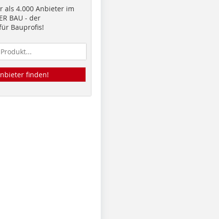
 als 4.000 Anbieter im
R BAU - der
ür Bauprofis!
nbieter finden!