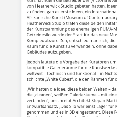
Kurz nachdem die Betreiber der „Victoria & Al
von Heatherwick Studio gebeten hatten, Idee
zu finden, gab es erste Ideen, ein Internatio
Afrikanische Kunst (Museum of Contemporary
Heatherwick Studio trafen diese beiden Init
der Kunstsammlung des ehemaligen PUMA-Man
Getreidesilo wurde der Start für das neue Mu
Komplex abzureißen, entschied man sich, die
Raum für die Kunst zu verwandeln, ohne dabei
Gebäudes aufzugeben.
Jedoch lautete die Vorgabe der Kuratoren um J
kompatible Galerieräume für die Kunstwerke 
weltweit – technisch und funktional – in Nic
schlichte „White Cubes“, die den Rahmen für d
„Wir hatten die Idee, diese beiden Welten – 
die „cleanen“, weißen Galerieräume – mit ein
verbinden“, beschreibt Architekt Stepan Mart
Entwurfsansatz. „Das Silo war einst Lager für
genommen und es in 3D eingescannt. Diese 