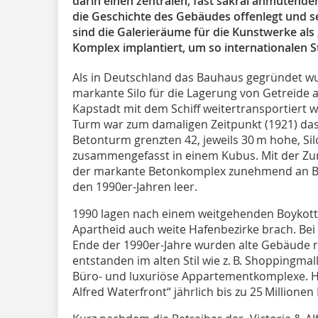
darin einen zentralen, fast sakral anmutende
die Geschichte des Gebäudes offenlegt und se
sind die Galerieräume für die Kunstwerke als
Komplex implantiert, um so internationalen 
Als in Deutschland das Bauhaus gegründet wu
markante Silo für die Lagerung von Getreide 
Kapstadt mit dem Schiff weitertransportiert 
Turm war zum damaligen Zeitpunkt (1921) da
Betonturm grenzten 42, jeweils 30 m hohe, Si
zusammengefasst in einem Kubus. Mit der Zun
der markante Betonkomplex zunehmend an Bed
den 1990er-Jahren leer.
1990 lagen nach einem weitgehenden Boykott
Apartheid auch weite Hafenbezirke brach. B
Ende der 1990er-Jahre wurden alte Gebäude 
entstanden im alten Stil wie z. B. Shoppingmall
Büro- und luxuriöse Appartementkomplexe. Heu
Alfred Waterfront“ jährlich bis zu 25 Millione