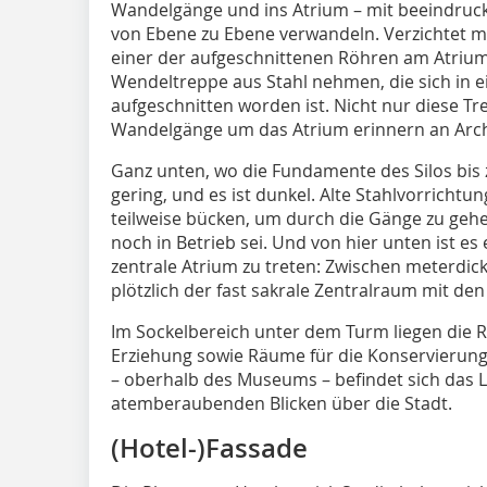
Wandelgänge und ins Atrium – mit beeindrucke
von Ebene zu Ebene verwandeln. Verzichtet ma
einer der aufgeschnittenen Röhren am Atrium
Wendeltreppe aus Stahl nehmen, die sich in ei
aufgeschnitten worden ist. Nicht nur diese T
Wandelgänge um das Atrium erinnern an Arch
Ganz unten, wo die Fundamente des Silos bis z
gering, und es ist dunkel. Alte Stahlvorricht
teilweise bücken, um durch die Gänge zu gehen.
noch in Betrieb sei. Und von hier unten ist e
zentrale Atrium zu treten: Zwischen meterdic
plötzlich der fast sakrale Zentralraum mit d
Im Sockelbereich unter dem Turm liegen die
Erziehung sowie Räume für die Konservierun
– oberhalb des Museums – befindet sich das L
atemberaubenden Blicken über die Stadt.
(Hotel-)Fassade