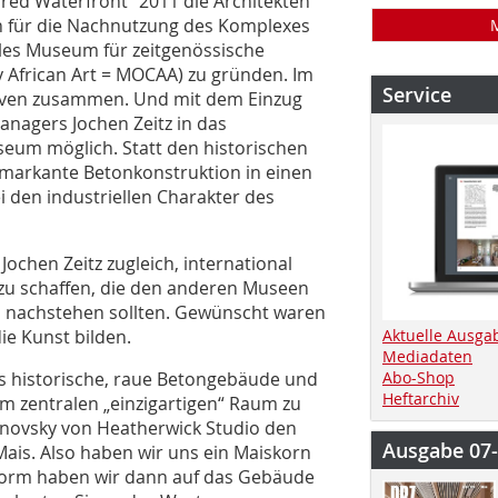
fred Waterfront“ 2011 die Architekten
n für die Nachnutzung des Komplexes
nales Museum für zeitgenössische
 African Art = MOCAA) zu gründen. Im
Service
ativen zusammen. Und mit dem Einzug
agers Jochen Zeitz in das
seum möglich. Statt den historischen
 markante Betonkonstruktion in einen
 den industriellen Charakter des
ochen Zeitz zugleich, international
zu schaffen, die den anderen Museen
hts nachstehen sollten. Gewünscht waren
ie Kunst bilden.
Aktuelle Ausga
Mediadaten
das historische, raue Betongebäude und
Abo-Shop
Heftarchiv
em zentralen „einzigartigen“ Raum zu
inovsky von Heatherwick Studio den
Ausgabe 07
 Mais. Also haben wir uns ein Maiskorn
Form haben wir dann auf das Gebäude