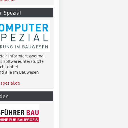
 Spezial
ial“ informiert zweimal
as softwareunterstützte
cht dabei
nd alle im Bauwesen
spezial.de
nden