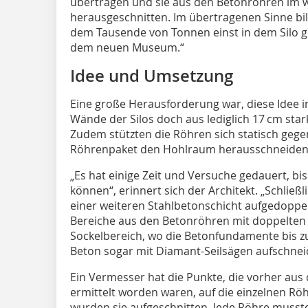
übertragen und sie aus den Betonröhren im 
herausgeschnitten. Im übertragenen Sinne bil
dem Tausende von Tonnen einst in dem Silo g
dem neuen Museum.“
Idee und Umsetzung
Eine große Herausforderung war, diese Idee i
Wände der Silos doch aus lediglich 17 cm st
Zudem stützten die Röhren sich statisch geg
Röhrenpaket den Hohlraum herausschneiden
„Es hat einige Zeit und Versuche gedauert, bi
können“, erinnert sich der Architekt. „Schließ
einer weiteren Stahlbetonschicht aufgedoppe
Bereiche aus den Betonröhren mit doppelten 
Sockelbereich, wo die Betonfundamente bis z
Beton sogar mit Diamant-Seilsägen aufschnei
Ein Vermesser hat die Punkte, die vorher aus
ermittelt worden waren, auf die einzelnen Rö
wurden sie aufgeschnitten. Jede Röhre musst