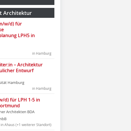
t Architektur
(m/w/d) für
ke
lanung LPH5 in
in Hamburg
ter:in – Architektur
ulicher Entwurf
sität Hamburg
in Hamburg
w/d) für LPH 1-5 in
Dortmund
tner Architekten BDA
tmbB
in Ahaus (+1 weiterer Standort)