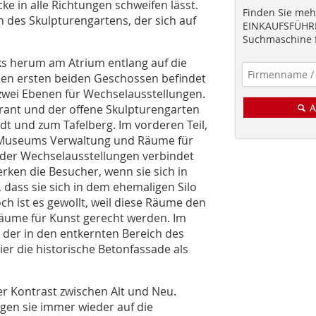
ke in alle Richtungen schweifen lässt.
Finden Sie mehr
n des Skulpturengartens, der sich auf
EINKAUFSFÜHRE
Suchmaschine f
inks herum am Atrium entlang auf die
 den ersten beiden Geschossen befindet
 zwei Ebenen für Wechselausstellungen.
A
ant und der offene Skulpturengarten
dt und zum Tafelberg. Im vorderen Teil,
 Museums Verwaltung und Räume für
der Wechselausstellungen verbindet
ken die Besucher, wenn sie sich in
 dass sie sich in dem ehemaligen Silo
h ist es gewollt, weil diese Räume den
äume für Kunst gerecht werden. Im
 der in den entkernten Bereich des
er die historische Betonfassade als
er Kontrast zwischen Alt und Neu.
gen sie immer wieder auf die