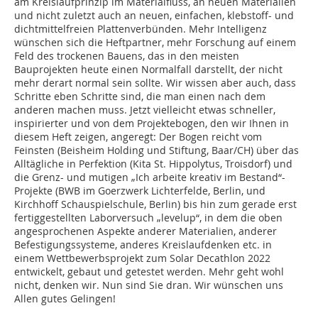
am Kreislaufprinzip im Materialfluss, an neuen Materialien
und nicht zuletzt auch an neuen, einfachen, klebstoff- und
dichtmittelfreien Plattenverbünden. Mehr Intelligenz
wünschen sich die Heftpartner, mehr Forschung auf einem
Feld des trockenen Bauens, das in den meisten
Bauprojekten heute einen Normalfall darstellt, der nicht
mehr derart normal sein sollte. Wir wissen aber auch, dass
Schritte eben Schritte sind, die man einen nach dem
anderen machen muss. Jetzt vielleicht etwas schneller,
inspirierter und von dem Projektebogen, den wir Ihnen in
diesem Heft zeigen, angeregt: Der Bogen reicht vom
Feinsten (Beisheim Holding und Stiftung, Baar/CH) über das
Alltägliche in Perfektion (Kita St. Hippolytus, Troisdorf) und
die Grenz- und mutigen „Ich arbeite kreativ im Bestand“-
Projekte (BWB im Goerzwerk Lichterfelde, Berlin, und
Kirchhoff Schauspielschule, Berlin) bis hin zum gerade erst
fertiggestellten Laborversuch „levelup“, in dem die oben
angesprochenen Aspekte anderer Materialien, anderer
Befestigungssysteme, anderes Kreislaufdenken etc. in
einem Wettbewerbsprojekt zum Solar Decathlon 2022
entwickelt, gebaut und getestet werden. Mehr geht wohl
nicht, denken wir. Nun sind Sie dran. Wir wünschen uns
Allen gutes Gelingen!