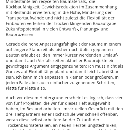
Mindestanteilen recycelten Baumaterials, die
Rückbaufähigkeit, Gewichtsreduktion im Zusammenhang
mit Bestands-erweiterung in die Höhe, Minderung der
Transportaufwände und nicht zuletzt die Flexibilität der
Einbauten verleihen der trocken klingenden ­Bauaufgabe
Zukunftspotential in vielen Entwurfs-, Planungs- und
Bauprozessen.
Gerade die hohe Anpassungsfähigkeit der Räume in einem
auf längere Standzeit als bisher noch üblich geplanten
Bauten erlaubt es, den immer kürzer werdenden Umlauf-
und damit auch Verfallszeiten aktueller Bauprojekte ein
gewichtiges Argument entgegenzuhalten: Ich muss nicht als
Ganzes auf Flexibilität geplant und damit leicht abreißbar
sein, ich kann mich anpassen in kleinen oder größeren, in
jedem Falle aber auch einfacher zu gehenden Schritten,
Platte für Platte also.
Auch vor diesem Hintergrund erscheint es logisch, dass vier
von fünf Projekten, die wir für dieses Heft ausgewählt
haben, im Bestand arbeiten. Im virtuellen Gespräch mit den
drei Heftpartnern einer Hochschule war schnell offenbar,
woran diese selbst arbeiten: An der Zukunft der
Trockenbaumaterialien, an neuen Herstellungstechniken,