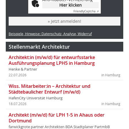
Hier klicken
Friendly
Captcha ⇗
» Jetzt anmelden!
Beispiele, Hinweise: Datenschutz, Analyse, Widerruf
Stellenmarkt Architektur
Architekt:in (m/w/d) für entwurfsstarke
Ausführungsplanung LPH5 in Hamburg
Henke & Partner
22.07.2026
in Hamburg
Wiss. Mitarbeiter:in – Architektur und
Städtebaulicher Entwurf (m/w/d)
HafenCity Universität Hamburg
18.07.2026
in Hamburg
Architekt (m/w/d) für LPH 1-5 in Ahaus oder
Dortmund
farwickgrote partner Architekten BDA Stadtplaner PartmbB