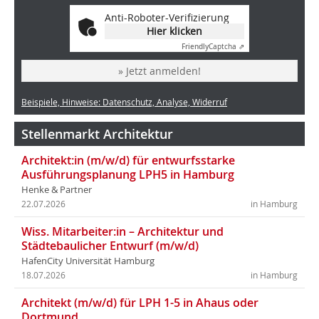
Anti-Roboter-Verifizierung
Hier klicken
Friendly
Captcha ⇗
» Jetzt anmelden!
Beispiele, Hinweise: Datenschutz, Analyse, Widerruf
Stellenmarkt Architektur
Architekt:in (m/w/d) für entwurfsstarke
Ausführungsplanung LPH5 in Hamburg
Henke & Partner
22.07.2026
in Hamburg
Wiss. Mitarbeiter:in – Architektur und
Städtebaulicher Entwurf (m/w/d)
HafenCity Universität Hamburg
18.07.2026
in Hamburg
Architekt (m/w/d) für LPH 1-5 in Ahaus oder
Dortmund