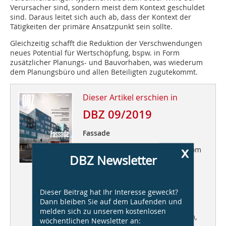
Verursacher sind, sondern meist dem Kontext geschuldet
sind. Daraus leitet sich auch ab, dass der Kontext der
Tätigkeiten der primäre Ansatzpunkt sein sollte.
Gleichzeitig schafft die Reduktion der Verschwendungen
neues Potential für Wertschöpfung, bspw. in Form
zusätzlicher Planungs- und Bauvorhaben, was wiederum
dem Planungsbüro und allen Beteiligten zugutekommt.
Dieser Artikel erschien in
DBZ 09/2019
Fassade
x
DBZ Heftpate Astrid Piber und Tom
DBZ Newsletter
Minderhoud, UNStudio
Fassadenakustik
Neue Funktionen für
Dieser Beitrag hat Ihr Interesse geweckt?
Gebäudefassaden
Dann bleiben Sie auf dem Laufenden und
melden sich zu unserem kostenlosen
AGORA Krebsforschungszentrum,
wöchentlichen Newsletter an: