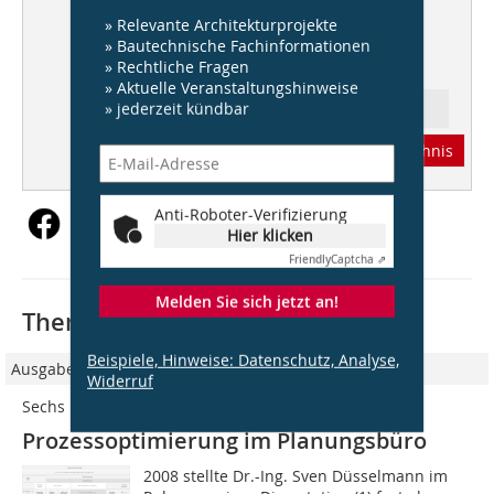
Lausanne/CH
Behnisch Architekten, Stuttgart
» Relevante Architekturprojekte
» Bautechnische Fachinformationen
Im Interview: David Chipperfield
» Rechtliche Fragen
» Aktuelle Veranstaltungshinweise
» jederzeit kündbar
Ressort: Baupraxis Büro
Abonnement
Inhaltsverzeichnis
Anti-Roboter-Verifizierung
Hier klicken
Friendly
Captcha ⇗
Melden Sie sich jetzt an!
Thematisch passende Artikel:
Beispiele, Hinweise: Datenschutz, Analyse,
Ausgabe 7/8/2019
Widerruf
Sechs Hacks für Ihr Büro
Prozessoptimierung im Planungsbüro
2008 stellte Dr.-Ing. Sven Düsselmann im