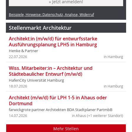
» Jetzt anmelden!
Beispiele, Hinweise: Datenschutz, Analyse, Widerruf
Stellenmarkt Architektur
Architekt:in (m/w/d) für entwurfsstarke
Ausführungsplanung LPH5 in Hamburg
Henke & Partner
22.07.2026
in Hamburg
Wiss. Mitarbeiter:in – Architektur und
Städtebaulicher Entwurf (m/w/d)
HafenCity Universität Hamburg
18.07.2026
in Hamburg
Architekt (m/w/d) für LPH 1-5 in Ahaus oder
Dortmund
farwickgrote partner Architekten BDA Stadtplaner PartmbB
14.07.2026
in Ahaus (+1 weiterer Standort)
Mehr Stellen