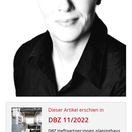
Dieser Artikel erschien in
DBZ 11/2022
DBZ Heftpartner:innen planinghaus