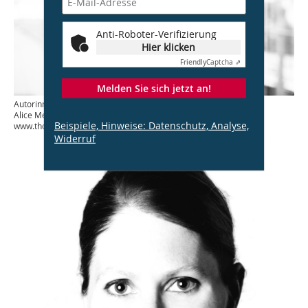
Anti-Roboter-Verifizierung
Hier klicken
Friendly
Captcha ⇗
Melden Sie sich jetzt an!
Autorinnen: Lena Braunbeck ist Senior Projektmanagerin,
Alice Metz ist Diplom-Architektin bei THOST Projektmanagement
Beispiele, Hinweise: Datenschutz, Analyse,
www.thost.de
Widerruf