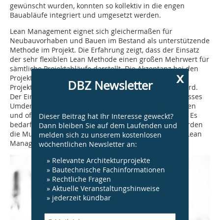
gewünscht wurden, konnten so kollektiv in die engen
Bauabläufe integriert und umgesetzt werden.
Lean Management eignet sich gleichermaßen für
Neubauvorhaben und Bauen im Bestand als unterstützende
Methode im Projekt. Die Erfahrung zeigt, dass der Einsatz
der sehr flexiblen Lean Methode einen großen Mehrwert für
sämtliche Projektabläufe darstellt. Die Akzeptanz bei den
x
Projektbeteiligten ist sehr hoch, da der Mehrwert im
DBZ Newsletter
Projektverlauf zunehmend erkennbar und erlebbar wird.
Der Einsatz der Methode erfordert allerdings ein gewisses
Umdenken der Beteiligten, da die Philosophie des fairen
und offenen Mit­einander eine essenzielle Rolle spielt. Es
Dieser Beitrag hat Ihr Interesse geweckt?
bedarf durchaus Mut, neue Wege zu gehen. Dafür werden
Dann bleiben Sie auf dem Laufenden und
die Mutigen aber auch schnell von den Vorteilen des Lean
melden sich zu unserem kostenlosen
Managements profitieren.
wöchentlichen Newsletter an:
» Relevante Architekturprojekte
» Bautechnische Fachinformationen
» Rechtliche Fragen
» Aktuelle Veranstaltungshinweise
» jederzeit kündbar