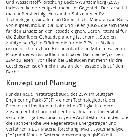
und Wasserstoff-Forschung Baden-Württemberg (ZSW)
indessen keine Neuigkeit mehr. Im Gegenteil: Dort arbeitet
man äußerst erfolgreich an der Spitze neuer PV-
Technologien, vor allem an Dünnschicht-Modulen auf Basis
von Kupfer, Indium, Gallium und Selen (CIGS), die sich ideal
für den Einsatz an der Fassade eignen. Deren Potential für
die Zukunft der Gebäudeplanung ist enorm. „Studien
zufolge beträgt in Städten die für die BIPV zusätzlich
ökonomisch nutzbare Fassadenfläche im Mittel etwa zehn
Prozent der wirtschaftlich nutzbaren Dachfläche“, ist beim
ZSW zu lesen. „Vor allem bei Gebäuden mit mehr als drei
Geschossen ist oft mehr Platz an der Fassade als auf dem
Dach.“
Konzept und Planung
Für das neue Institutsgebäude des ZSW im Stuttgart
Engineering Park (STEP) – einem Technologiepark, der
Firmen und Institute mit ähnlichen Tätigkeitsfeldern
zusammenführt und mit der benachbarten Universität
verbindet – galt es zunächst, eine Architektur zu finden, die
die Fachbereiche wie Regenerative Energieträger und
Verfahren (REG), Materialforschung (MAT), Systemanalyse
(SYS) und Module Systeme Anwendungen (MSA) mit