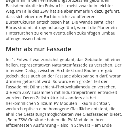
Beginn an in den Veränderungsprozess eingebunden.“
Basisdemokratie im Entwurf ist meist zwar kein leichter
Weg, im Falle des ZSW hat sie aber immerhin dazu geführt,
dass sich einer der Fachbereiche zu offeneren
Bürostrukturen entschlossen hat. Die Wände sämtlicher
Büros sind nichttragend ausgeführt, womit die Planer ein
Hintertürchen zu einem eventuellen zukünftigen Umbau
offengelassen haben.
Mehr als nur Fassade
Im 1. Entwurf war zunächst geplant, das Gebäude mit einer
hellen, repräsentativen Natursteinfassade zu versehen. Der
intensive Dialog zwischen Architekt und Bauherr ergab
jedoch, dass auch an der Fassade ablesbar sein darf, woran
drinnen geforscht wird. So wurde ein großer Teil der
Fassade mit Dünnschicht-Photovoltaikmodulen versehen,
die vom ZSW zusammen mit Industriepartnern entwickelt
wurden. Deren Zellstruktur ist – anders als bei
herkömmlichen Silizium-PV-Modulen – kaum sichtbar,
wodurch optisch eine homogene Glas­fläche entsteht, die
ähnliche Gestaltungsmöglichkeiten wie Glasfassaden bietet.
„Beim ZSW-Gebäude haben die PV-Module in ihrer
effizientesten Ausführung – also in Schwarz – am Ende