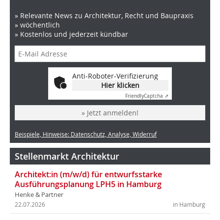
» Relevante News zu Architektur, Recht und Baupraxis
» wöchentlich
» Kostenlos und jederzeit kündbar
Anti-Roboter-Verifizierung
Hier klicken
Friendly
Captcha ⇗
» Jetzt anmelden!
Beispiele, Hinweise: Datenschutz, Analyse, Widerruf
Stellenmarkt Architektur
Architekt:in (m/w/d) für entwurfsstarke
Ausführungsplanung LPH5 in Hamburg
Henke & Partner
22.07.2026
in Hamburg