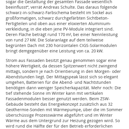
sogar die Gestaltung der gesamten Fassade wesentlich
beeinflusst“, verrät Andreas Schulte. Das daraus folgende
schwarz-in-schwarz-Farbschema besteht im Sockel aus
großformatigen, schwarz durchgefärbten Sichtbeton-
Fertigteilen und oben aus einer eloxierten Aluminium­
verkleidung, in die eben jene PV-Module integriert sind.
Deren Fläche beträgt rund 170 m², bei einer Nennleistung
von rund 27 kW. Die Solaranlage auf dem teilweise
begrünten Dach mit 230 horizontalen CIGS-Solarmodulen
bringt demgegenüber eine Leistung von ca. 20 kW.
Strom aus Fassaden besitzt genau genommen sogar eine
höhere Wertigkeit, da dessen Spitzenwert nicht zwingend
mittags, sondern je nach Orientierung in den Morgen- oder
Abendstunden liegt. Der Mittagspeak lässt sich so elegant
umgehen, Batterien für die Abend- und Nachtstunden
benötigen dann weniger Speicherkapazität. Mehr noch: Die
tief stehende Sonne im Winter kann mit vertikalen
Fassadenmodulen besser genutzt werden. Beim ZSW-
Gebäude besteht das Energiekonzept zusätzlich aus 32
Geothermie-Sonden mit Wärmepumpe, über die im Sommer
überschüssige Prozesswärme abgeführt und im Winter
Wärme aus dem Untergrund zur Heizung gezogen wird. So
wird rund die Hälfte der für den Betrieb erforderlichen