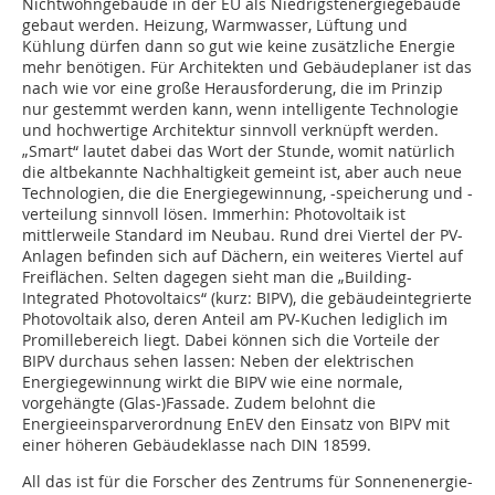
Nichtwohngebäude in der EU als Niedrigstenergiegebäude
gebaut werden. Heizung, Warmwasser, Lüftung und
Kühlung dürfen dann so gut wie keine zusätzliche Energie
mehr benötigen. Für Architekten und Gebäudeplaner ist das
nach wie vor eine große Herausforderung, die im Prinzip
nur gestemmt werden kann, wenn intelligente Technologie
und hochwertige Architektur sinnvoll verknüpft werden.
„Smart“ lautet dabei das Wort der Stunde, womit natürlich
die altbekannte Nachhaltigkeit gemeint ist, aber auch neue
Technologien, die die Energiegewinnung, -speicherung und -
verteilung sinnvoll lösen. Immerhin: Photovoltaik ist
mittlerweile Standard im Neubau. Rund drei Viertel der PV-
Anlagen befinden sich auf Dächern, ein weiteres Viertel auf
Freiflächen. Selten dagegen sieht man die „Building-
Integrated Photovoltaics“ (kurz: BIPV), die gebäudeintegrierte
Photovoltaik also, deren Anteil am PV-Kuchen lediglich im
Promillebereich liegt. Dabei können sich die Vorteile der
BIPV durchaus sehen lassen: Neben der elektrischen
Energiegewinnung wirkt die BIPV wie eine normale,
vorgehängte (Glas-)Fassade. Zudem belohnt die
Energieeinsparverordnung EnEV den Einsatz von BIPV mit
einer höheren Gebäudeklasse nach DIN 18599.
All das ist für die Forscher des Zentrums für Sonnenenergie-