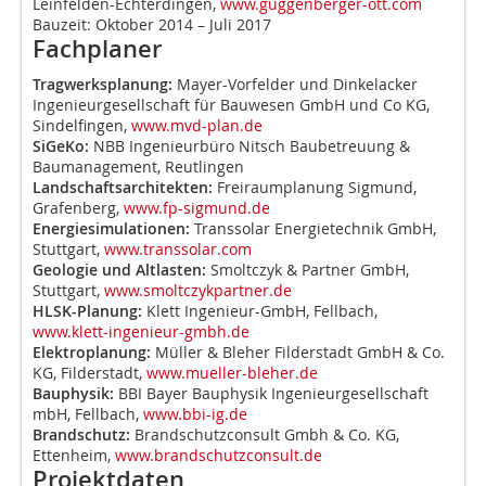
Leinfelden-Echterdingen,
www.guggenberger-ott.com
Bauzeit: Oktober 2014 – Juli 2017
Fachplaner
Tragwerksplanung:
Mayer-Vorfelder und Dinkelacker
Ingenieurgesellschaft für Bauwesen GmbH und Co KG,
Sindelfingen,
www.mvd-plan.de
SiGeKo:
NBB Ingenieurbüro Nitsch Baubetreuung &
Baumanagement, Reutlingen
Landschaftsarchitekten:
Freiraumplanung Sigmund,
Grafenberg,
www.fp-sigmund.de
Energiesimulationen:
Transsolar Energietechnik GmbH,
Stuttgart,
www.transsolar.com
Geologie und Altlasten:
Smoltczyk & Partner GmbH,
Stuttgart,
www.smoltczykpartner.de
HLSK-Planung:
Klett Ingenieur-GmbH, Fellbach,
www.klett-ingenieur-gmbh.de
Elektroplanung:
Müller & Bleher Filderstadt GmbH & Co.
KG, Filderstadt,
www.mueller-bleher.de
Bauphysik:
BBI Bayer Bauphysik Ingenieurgesellschaft
mbH, Fellbach,
www.bbi-ig.de
Brandschutz:
Brandschutzconsult Gmbh & Co. KG,
Ettenheim,
www.brandschutzconsult.de
Projektdaten