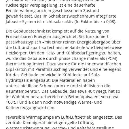
rückseitiger Verspiegelung ist eine dauerhafte
Fensterwirkung auch in geschlossenem Zustand
gewährleistet. Das im Scheibenzwischenraum integrierte
Jalousie-System ist nicht solar aktiv (fc-Faktor bis zu 0,08).
Die Gebäudetechnik ist komplett auf die Nutzung von
Erneuerbaren Energien ausgerichtet. Sie funktioniert –
passivhaustypisch –mit einer reinen Energieübergabe über
die Luft und spart so technische Bauteile wie beispielsweise
Heizkörper. Um den Heiz- und Kühlbedarf gering zu halten,
wurde das Gebäude durch phase change materials (PCM)
thermisch optimiert. Dazu wurde für die Innenwandflächen
Gipskarton mit Paraffinzuschlag verwendet und eine eigens
für das Gebäude entwickelte Kühldecke auf Salz-
Hydratbasis eingebaut. Die Materialien haben
unterschiedliche Schmelzpunkte und stabilisieren die
Raumtemperatur. Das Gebäude, das etwa 40 t wiegt, hat so
im Wohntemperaturbereich ein Betonäquivalent von etwa
100 t. Für die dann noch notwendige Wärme- und
Kälteerzeugung wird eine
reversible Wärmepumpe im Luft-Luftbetrieb eingesetzt. Das
zentrale Kombigerät bietet geregelte Lüftung,
Wärmerückgewinnung, Wär­me- und Kältebereitstellung,