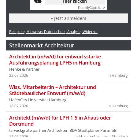
Hier klicken
Friendly
Captcha ⇗
» Jetzt anmelden!
Beispiele, Hinweise: Datenschutz, Analyse, Widerruf
Stellenmarkt Architektur
Architekt:in (m/w/d) für entwurfsstarke
Ausführungsplanung LPH5 in Hamburg
Henke & Partner
22.07.2026
in Hamburg
Wiss. Mitarbeiter:in – Architektur und
Städtebaulicher Entwurf (m/w/d)
HafenCity Universität Hamburg
18.07.2026
in Hamburg
Architekt (m/w/d) für LPH 1-5 in Ahaus oder
Dortmund
farwickgrote partner Architekten BDA Stadtplaner PartmbB
14.07.2026
in Ahaus (+1 weiterer Standort)