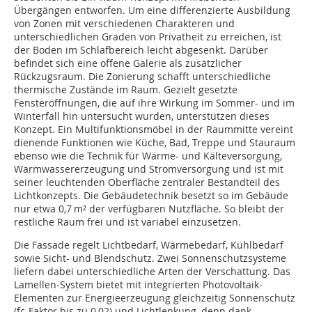
Übergängen entworfen. Um eine differenzierte Ausbildung
von Zonen mit verschiedenen Charakteren und
unterschiedlichen Graden von Privatheit zu erreichen, ist
der Boden im Schlafbereich leicht abgesenkt. Darüber
befindet sich eine offene Galerie als zusätzlicher
Rückzugsraum. Die Zonierung schafft unterschiedliche
thermische Zustände im Raum. Gezielt gesetzte
Fensteröffnungen, die auf ihre Wirkung im Sommer- und im
Winterfall hin untersucht wurden, unterstützen dieses
Konzept. Ein Multifunktionsmöbel in der Raummitte vereint
dienende Funktionen wie Küche, Bad, Treppe und Stauraum
ebenso wie die Technik für Wärme- und Kälteversorgung,
Warm­wassererzeugung und Stromversorgung und ist mit
seiner leuchtenden Oberfläche zentraler Bestandteil des
Lichtkonzepts. Die Gebäudetechnik besetzt so im Gebäude
nur etwa 0,7 m² der verfügbaren Nutzfläche. So bleibt der
restliche Raum frei und ist variabel einzusetzen.
Die Fassade regelt Lichtbedarf, Wärmebedarf, Kühlbedarf
sowie Sicht- und Blendschutz. Zwei Sonnenschutzsysteme
liefern dabei unterschiedliche Arten der Verschattung. Das
Lamellen-System bietet mit integrierten Photovoltaik-
Elementen zur Energieerzeugung gleich­zeitig Sonnenschutz
(fc-Faktor bis zu 0,02) und Lichtlenkung, denn dank