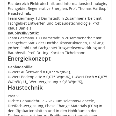
Fachbereich Elektrotechnik und Informationstechnologie,
Fachgebiet Regenerative Energien, Prof. Thomas Hartkopf
Haustechnik:
Team Germany, TU Darmstadt in Zusammenarbeit mit
Fachgebiet Entwerfen und Gebäudetechnologie, Prof.
Klaus Daniels
Bauphysik/Statik:
Team Germany, TU Darmstadt in Zusammenarbeit mit
Fachgebiet Statik der Hochbaukonstruktionen, Dipl.-Ing.
Jochen Stahl und Fachgebiet Tragwerksentwicklung und
Bauphysik, Prof. Dr.-Ing. Karsten Tichelmann
Energiekonzept
Gebäudehülle:
U-Wert Außenwand = 0,077 W/(m²K),
U-Wert Bodenplatte = 0,075 W/(m²K), U-Wert Dach = 0,075
W/(m²K), U
-Wert Verglasung < 0,8 W/(m²K),
w
Haustechnik
Passiv:
Dichte Gebäudehülle – Vakuumisolations-Paneele,
Dreifach-Verglasung, Phase Change Materials (PCM) in
den Gipskartonplatten und in den Hohlräumen der
Deckenkonstruktion zur Erhöhung der thermischen