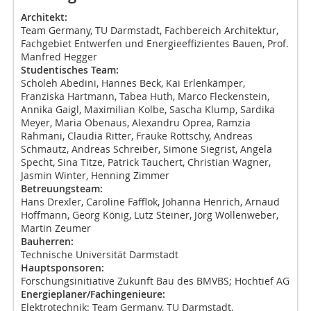
Architekt:
Team Germany, TU Darmstadt, Fachbereich Architektur,
Fachgebiet Entwerfen und Energieeffizientes Bauen, Prof.
Manfred Hegger
Studentisches Team:
Scholeh Abedini, Hannes Beck, Kai Erlenkämper,
Franziska Hartmann, Tabea Huth, Marco Fleckenstein,
Annika Gaigl, Maximilian Kolbe, Sascha Klump, Sardika
Meyer, Maria Obenaus, Alexandru Oprea, Ramzia
Rahmani, Claudia Ritter, Frauke Rottschy, Andreas
Schmautz, Andreas Schreiber, Simone Siegrist, Angela
Specht, Sina Titze, Patrick Tauchert, Christian Wagner,
Jasmin Winter, Henning Zimmer
Betreuungsteam:
Hans Drexler, Caroline Fafflok, Johanna Henrich, Arnaud
Hoffmann, Georg König, Lutz Steiner, Jörg Wollenweber,
Martin Zeumer
Bauherren:
Technische Universität Darmstadt
Hauptsponsoren:
Forschungsinitiative Zukunft Bau des BMVBS; Hochtief AG
Energieplaner/Fachingenieure:
Elektrotechnik: Team Germany, TU Darmstadt,