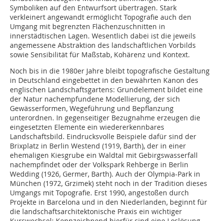
Symboliken auf den Entwurfsort übertragen. Stark
verkleinert angewandt ermöglicht Topografie auch den
Umgang mit begrenzten Flächenzuschnitten in
innerstädtischen Lagen. Wesentlich dabei ist die jeweils
angemessene Abstraktion des landschaftlichen Vorbilds
sowie Sensibilität für Maßstab, Kohärenz und Kontext.
Noch bis in die 1980er Jahre bleibt topografische Gestaltung
in Deutschland eingebettet in den bewährten Kanon des
englischen Landschaftsgartens: Grundelement bildet eine
der Natur nachempfundene Modellierung, der sich
Gewässerformen, Wegeführung und Bepflanzung
unterordnen. In gegenseitiger Bezugnahme erzeugen die
eingesetzten Elemente ein wiedererkennbares
Landschaftsbild. Eindrucksvolle Beispiele dafür sind der
Brixplatz in Berlin Westend (1919, Barth), der in einer
ehemaligen Kiesgrube ein Waldtal mit Gebirgswasserfall
nachempfindet oder der Volkspark Rehberge in Berlin
Wedding (1926, Germer, Barth). Auch der Olympia-Park in
München (1972, Grzimek) steht noch in der Tradition dieses
Umgangs mit Topografie. Erst 1990, angestoßen durch
Projekte in Barcelona und in den Niederlanden, beginnt für
die landschaftsarchitektonische Praxis ein wichtiger
Kurswechsel: Kennzeichnend hierfür sind eine Loslösung