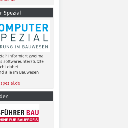
 Spezial
ial“ informiert zweimal
as softwareunterstützte
cht dabei
nd alle im Bauwesen
spezial.de
nden