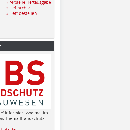
» Aktuelle Heftausgabe
» Heftarchiv
» Heft bestellen
z
z“ informiert zweimal im
das Thema Brandschutz
hutz.de