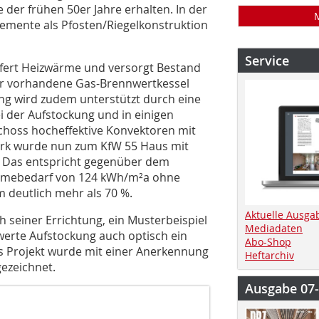
der frühen 50er Jahre erhalten. In der
emente als Pfosten/Riegelkonstruktion
Service
liefert Heizwärme und versorgt Bestand
er vorhandene Gas-Brennwertkessel
zung wird zudem unterstützt durch eine
i der Aufstockung und in einigen
choss hocheffektive Konvektoren mit
erk wurde nun zum KfW 55 Haus mit
 Das entspricht gegenüber dem
ärmebedarf von 124 kWh/m²a ohne
 deutlich mehr als 70 %.
Aktuelle Ausga
ch seiner Errichtung, ein Musterbeispiel
Mediadaten
werte Aufstockung auch optisch ein
Abo-Shop
as Projekt wurde mit einer Anerkennung
Heftarchiv
ezeichnet.
Ausgabe 07