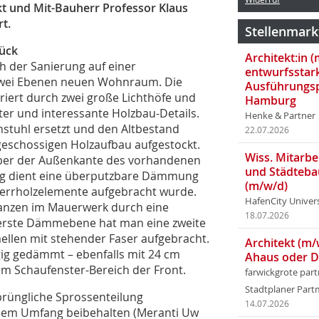
kt und Mit-Bauherr Professor Klaus
rt.
Stellenmark
tück
Architekt:in 
h der Sanierung auf einer
entwurfsstar
zwei Ebenen neuen Wohnraum. Die
Ausführungsp
iert durch zwei große Lichthöfe und
Hamburg
ter und interessante Holzbau-Details.
Henke & Partner
stuhl ersetzt und den Altbestand
22.07.2026
geschossigen Holzaufbau aufgestockt.
Wiss. Mitarbei
ber der Außenkante des vorhandenen
und Städteba
ung dient eine überputzbare Dämmung
(m/w/d)
sperrholzelemente aufgebracht wurde.
HafenCity Univer
ranzen im Mauerwerk durch eine
18.07.2026
e erste Dämmebene hat man eine zweite
llen mit stehender Faser aufgebracht.
Architekt (m/
g gedämmt – ebenfalls mit 24 cm
Ahaus oder 
m Schaufenster-Bereich der Front.
farwickgrote par
Stadtplaner Par
prüngliche Sprossenteilung
14.07.2026
llem Umfang beibehalten (Meranti Uw