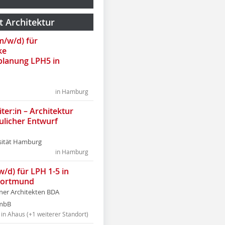
t Architektur
(m/w/d) für
ke
lanung LPH5 in
in Hamburg
ter:in – Architektur
ulicher Entwurf
sität Hamburg
in Hamburg
w/d) für LPH 1-5 in
Dortmund
tner Architekten BDA
tmbB
in Ahaus (+1 weiterer Standort)