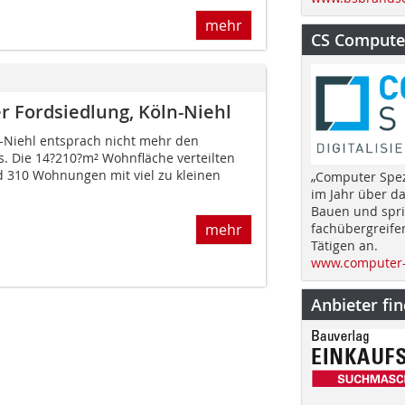
mehr
CS Computer
 Fordsiedlung, Köln-Niehl
n-Niehl entsprach nicht mehr den
 Die 14?210?m² Wohnfläche verteilten
d 310 Wohnungen mit viel zu kleinen
„Computer Spez
im Jahr über d
Bauen und spri
mehr
fachübergreife
Tätigen an.
www.computer-
Anbieter fi