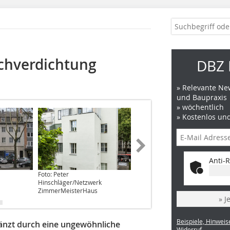
chverdichtung
DBZ 
» Relevante New
und Baupraxis
» wöchentlich
» Kostenlos un
Anti-R
Foto: Peter
Foto: Pirmin Jung GmbH und
Hinschläger/Netzwerk
Holzbau Kappler GmbH.
ZimmerMeisterHaus
» J
Beispiele, Hinweis
änzt durch eine ungewöhnliche
Widerruf