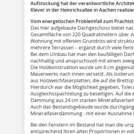
Aufstockung hat der verantwortliche Archite
Klever in der Heinrichsallee in Aachen realisie
Vom energetischen Problemfall zum Prachts
Das hier aufgebaute Dachgeschoss bietet nac
Gesamtfläche von 220 Quadratmetern über 
Wohnung mit offenem Grundriss wird struktur
mehrere Terrassen – ergänzt durch viele Fens
Bei dem Umbau hat man den baufälligen Dach
nachhaltig und anspruchsvoll mit einem zwei
Die Holzkonstruktion wurde um 6 cm gegenü
Mauerwerks nach innen versetzt. Als Isolier
aus Holzweichfaserplatten, die auf die Brett
Hierdurch war die Möglichkeit gegeben, Tole
Ausgleichsspachtelung zu beseitigen. Auf di
Dämmung aus 24 cm starken Mineralfaserlame
Auch das Bestandsgebäude wurde durchgängi
Mineralfaserdämmung - mit einer Ausnahme i
Bei den Fenstern im Bestand hat man die urs
entsprechend ihren alten Proportionen in vo