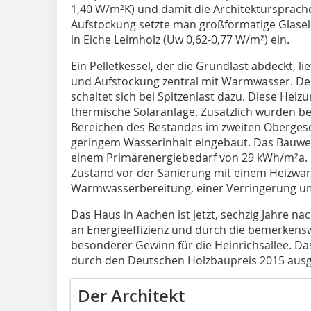
1,40 W/m²K) und damit die Architektursprache 
Aufstockung setzte man großformatige Glasel
in Eiche Leimholz (Uw 0,62-0,77 W/m²) ein.
Ein Pelletkessel, der die Grundlast abdeckt, 
und Aufstockung zentral mit Warmwasser. D
schaltet sich bei Spitzenlast dazu. Diese Hei
thermische Solaranlage. Zusätzlich wurden be
Bereichen des Bestandes im zweiten Oberges
geringem Wasserinhalt eingebaut. Das Bauw
einem Primärenergiebedarf von 29 kWh/m²a.
Zustand vor der Sanierung mit einem Heizw
Warmwasserbereitung, einer Verringerung um
Das Haus in Aachen ist jetzt, sechzig Jahre na
an Energieeffizienz und durch die bemerkens
besonderer Gewinn für die Heinrichsallee. D
durch den Deutschen Holzbaupreis 2015 ausg
Der Architekt