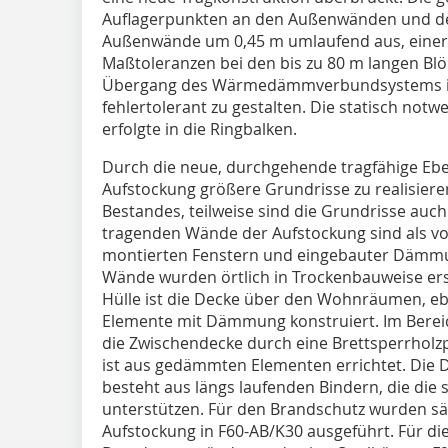
Auflagerpunkten an den Außenwänden und de
Außenwände um 0,45 m umlaufend aus, einers
Maßtoleranzen bei den bis zu 80 m langen Bl
Übergang des Wärmedämmverbundsystems im
fehlertolerant zu gestalten. Die statisch no
erfolgte in die Ringbalken.
Durch die neue, durchgehende tragfähige Eben
Aufstockung größere Grundrisse zu realisier
Bestandes, teilweise sind die Grundrisse auc
tragenden Wände der Aufstockung sind als vo
montierten Fenstern und eingebauter Dämmung
Wände wurden örtlich in Trockenbauweise er
Hülle ist die Decke über den Wohnräumen, eben
Elemente mit Dämmung konstruiert. Im Bere
die Zwischendecke durch eine Brettsperrholzp
ist aus gedämmten Elementen errichtet. Die 
besteht aus längs laufenden Bindern, die di
unterstützen. Für den Brandschutz wurden säm
Aufstockung in F60-AB/K30 ausgeführt. Für d