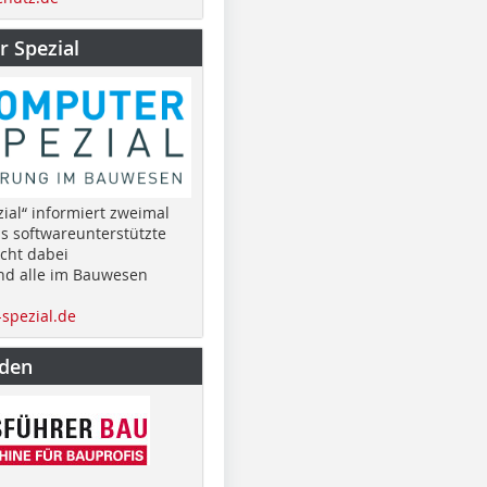
 Spezial
ial“ informiert zweimal
as softwareunterstützte
cht dabei
nd alle im Bauwesen
spezial.de
nden