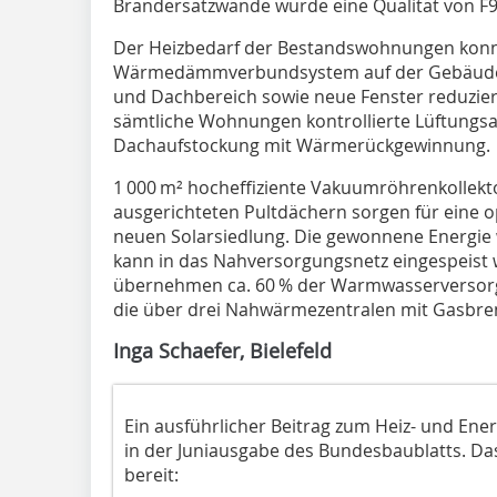
Brandersatzwände wurde eine Qualität von F
Der Heizbedarf der Bestandswohnungen konn
Wärmedämmverbundsystem auf der Gebäudeh
und Dachbereich sowie neue Fenster reduziert
sämtliche Wohnungen kontrollierte Lüftungsa
Dachaufstockung mit Wärmerückgewinnung.
1 000 m² hocheffiziente Vakuumröhrenkollek
ausgerichteten Pultdächern sorgen für eine 
neuen Solarsiedlung. Die gewonnene Energie w
kann in das Nahversorgungsnetz eingespeist 
übernehmen ca. 60 % der Warmwasserversorg
die über drei Nahwärmezentralen mit Gasbren
Inga Schaefer, Bielefeld
Ein ausführlicher Beitrag zum Heiz- und Ene
in der Juniausgabe des Bundesbaublatts. D
bereit: