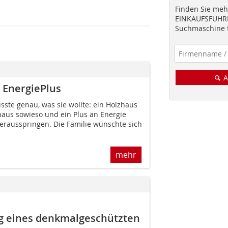
Finden Sie mehr
EINKAUFSFÜHRE
Suchmaschine f
A
t EnergiePlus
ste genau, was sie wollte: ein Holzhaus
ivhaus sowieso und ein Plus an Energie
herausspringen. Die Familie wünschte sich
mehr
g eines denkmalgeschützten