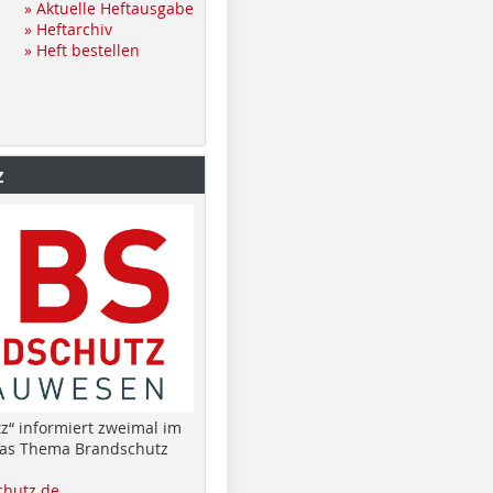
» Aktuelle Heftausgabe
» Heftarchiv
» Heft bestellen
z
z“ informiert zweimal im
das Thema Brandschutz
hutz.de