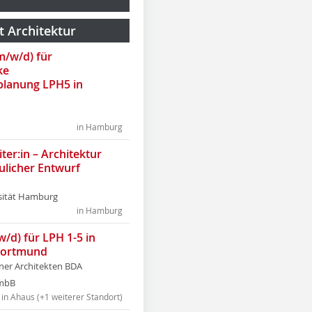
t Architektur
(m/w/d) für
ke
lanung LPH5 in
in Hamburg
ter:in – Architektur
ulicher Entwurf
sität Hamburg
in Hamburg
w/d) für LPH 1-5 in
Dortmund
tner Architekten BDA
tmbB
in Ahaus (+1 weiterer Standort)