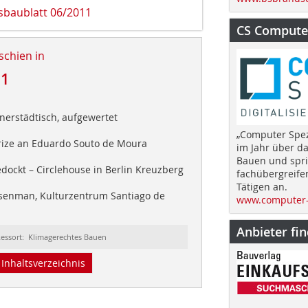
baublatt 06/2011
CS Computer
schien in
11
nerstädtisch, aufgewertet
„Computer Spez
rize an Eduardo Souto de Moura
im Jahr über d
Bauen und spri
dockt – Circlehouse in Berlin Kreuzberg
fachübergreife
Tätigen an.
senman, Kulturzentrum Santiago de
www.computer-
Anbieter fi
essort: Klimagerechtes Bauen
Inhaltsverzeichnis