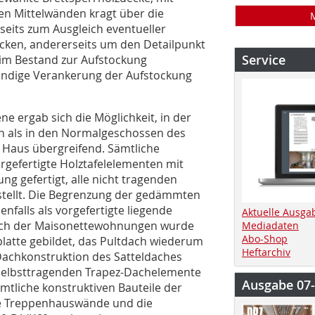
n Mittelwänden kragt über die
eits zum Ausgleich eventueller
öcken, andererseits um den Detailpunkt
Service
 Bestand zur Aufstockung
twendige Verankerung der Aufstockung
e ergab sich die Möglichkeit, in der
en als in den Normalgeschossen des
h Haus übergreifend. Sämtliche
rgefertigte Holztafelelementen mit
 gefertigt, alle nicht tragenden
stellt. Die Begrenzung der gedämmten
falls als vorgefertigte liegende
Aktuelle Ausga
ich der Maisonettewohnungen wurde
Mediadaten
Abo-Shop
latte gebildet, das Pultdach wiederum
Heftarchiv
Dachkonstruktion des Satteldaches
e selbsttragenden Trapez-Dachelemente
Ausgabe 07
tliche konstruktiven Bauteile der
ie Treppenhauswände und die