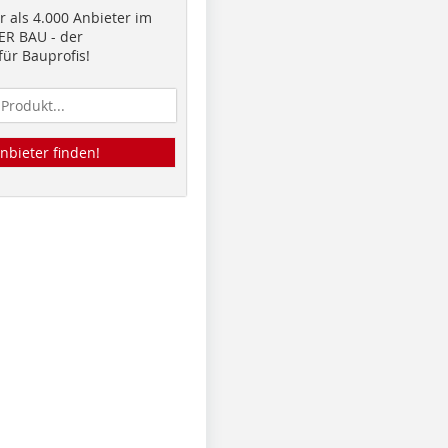
 als 4.000 Anbieter im
R BAU - der
ür Bauprofis!
nbieter finden!