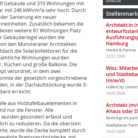
f elf Gebäude und 310 Wohnungen mit
war mit 246 kWh/m²a sehr hoch. Durch
Stellenmark
der Sanierung ein neuer
einheiten. Zusätzlich bekamen die
Architekt:in 
 denen weitere 81 Wohnungen Platz
entwurfsstar
r Gebäuderiegel wurden die
Ausführungsp
Hamburg
von den Münsteraner Architekten
tdach die Solarkollektoren für die
Henke & Partner
22.07.2026
 Sämtliche Wohnungen wurden
r, Küchen und große Balkone. Die
Wiss. Mitarbei
pt verordnet, in dem zwei
und Städteba
onnte der gesetzlich vorgeschriebene
(m/w/d)
en, in der Dachaufstockung wurde 3-
HafenCity Univer
dard erreicht.
18.07.2026
lle aus Holztafelbau­elementen in
Architekt (m/
 nur die Fenster. Alle
Ahaus oder 
g wurden gesondert erfasst und
farwickgrote par
ch zu reduzieren. Da die obersten
Stadtplaner Par
te, wurde die Decke komplett durch
14.07.2026
ewählte Brettsperrholzdecke, mit