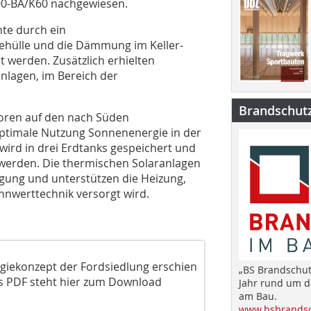
90-BA/K60 nachgewiesen.
te durch ein
ülle und die Dämmung im Keller-
 werden. Zusätzlich erhielten
nlagen, im Bereich der
Brandschut
toren auf den nach Süden
optimale Nutzung Sonnenenergie in der
ird in drei Erdtanks gespeichert und
werden. Die thermischen Solaranlagen
ung und unterstützen die Heizung,
nwerttechnik versorgt wird.
rgiekonzept der Fordsiedlung erschien
„BS Brandschut
as PDF steht hier zum Download
Jahr rund um 
am Bau.
www.bsbrandsc