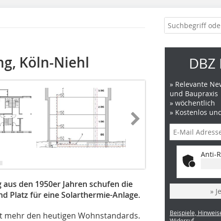
ng, Köln-Niehl
DBZ 
» Relevante New
und Baupraxis
» wöchentlich
» Kostenlos un
Anti-R
 aus den 1950er Jahren schufen die
» J
 Platz für eine Solarthermie-Anlage.
Beispiele, Hinweis
cht mehr den heutigen Wohnstandards.
Widerruf