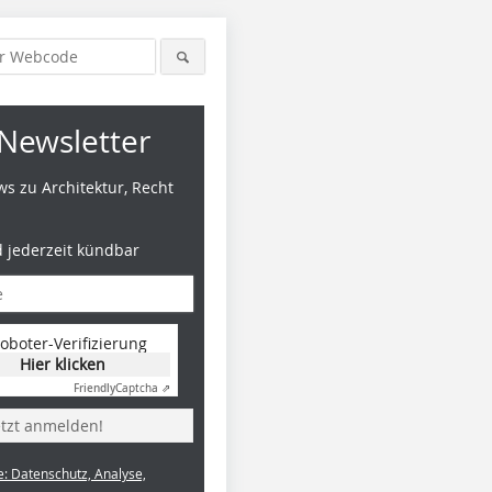
Newsletter
s zu Architektur, Recht
d jederzeit kündbar
Foto: Heleen Berkemeyer/LEG
Foto: Hel
oboter-Verifizierung
Hier klicken
Friendly
Captcha ⇗
etzt anmelden!
e: Datenschutz, Analyse,