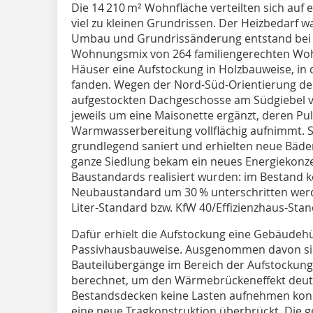
Die 14 210 m² Wohnfläche verteilten sich au
viel zu kleinen Grundrissen. Der Heizbedarf 
Umbau und Grundrissänderung entstand bei 
Wohnungsmix von 264 familiengerechten Wohn
Häuser eine Aufstockung in Holzbauweise, in
fanden. Wegen der Nord-Süd-Orientierung de
aufgestockten Dachgeschosse am Südgiebel 
jeweils um eine Maisonette ergänzt, deren Pul
Warmwasserbereitung vollflächig aufnimmt.
grundlegend saniert und erhielten neue Bäde
ganze Siedlung bekam ein neues Energiekonze
Baustandards realisiert wurden: im Bestand k
Neubaustandard um 30 % unterschritten werd
Liter-Standard bzw. KfW 40/Effizienzhaus-Stan
Dafür erhielt die Aufstockung eine Gebäudehü
Passivhausbauweise. Ausgenommen davon sind
Bauteilübergänge im Bereich der Aufstockun
berechnet, um den Wärmebrückeneffekt deutli
Bestandsdecken keine Lasten aufnehmen konn
eine neue Tragkonstruktion überbrückt. Die g