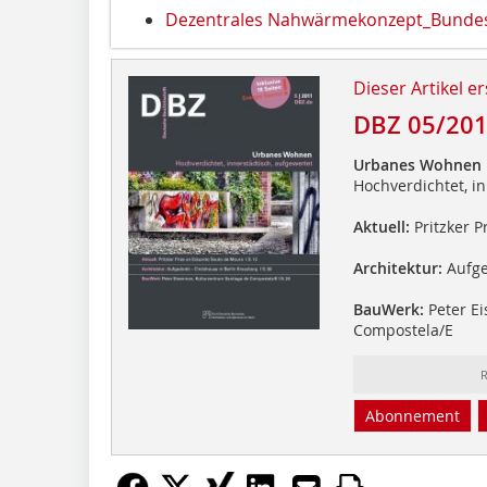
Dezentrales Nahwärmekonzept_Bundes
Dieser Artikel er
DBZ 05/20
Urbanes Wohnen
Hochverdichtet, in
Aktuell:
Pritzker P
Architektur:
Aufge
BauWerk:
Peter Ei
Compostela/E
R
Abonnement