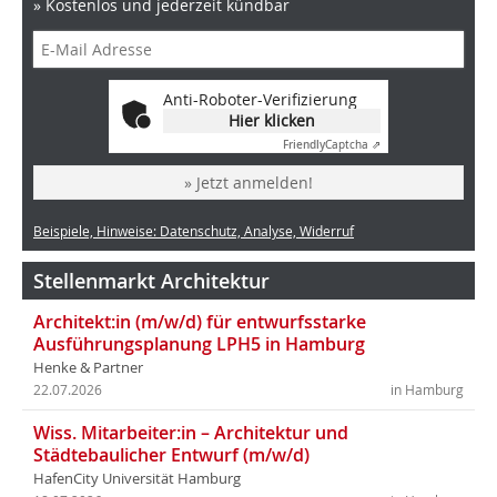
» Kostenlos und jederzeit kündbar
Anti-Roboter-Verifizierung
Hier klicken
Friendly
Captcha ⇗
» Jetzt anmelden!
Beispiele, Hinweise: Datenschutz, Analyse, Widerruf
Stellenmarkt Architektur
Architekt:in (m/w/d) für entwurfsstarke
Ausführungsplanung LPH5 in Hamburg
Henke & Partner
22.07.2026
in Hamburg
Wiss. Mitarbeiter:in – Architektur und
Städtebaulicher Entwurf (m/w/d)
HafenCity Universität Hamburg