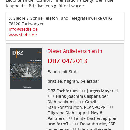
Leuchte an der Comfort-Innenstation anzeigt, wenn die
Klappe des Briefkastens geöffnet wurde.
S. Siedle & Söhne Telefon- und Telegrafenwerke OHG
78120 Furtwangen
info@siedle.de
www.siedle.de
Dieser Artikel erschien in
DBZ 04/2013
Bauen mit Stahl
präzise, filigran, belastbar
DBZ Fachforum
+++
Jürgen Mayer H.
+++
Hans-Joachim Caspar
über
Stahlbaukunst +++ Grazile
Stahlkonstruktion,
PLANPOPP
+++
Filigrane Stahlkuppel,
Ney &
Partners
+++ Lichte Dächer,
ap plan
und formTL
+++ Donaubrücke,
SSF
Ingenieure
+++ Edelstahlfassade,