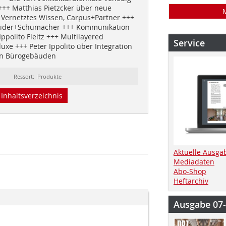
+++ Matthias Pietzcker über neue
 Vernetztes Wissen, Carpus+Partner +++
neider+Schumacher +++ Kommunikation
Ippolito Fleitz +++ Multilayered
Service
uxe +++ Peter Ippolito über Integration
in Bürogebäuden
Ressort: Produkte
Inhaltsverzeichnis
Aktuelle Ausga
Mediadaten
Abo-Shop
Heftarchiv
Ausgabe 07