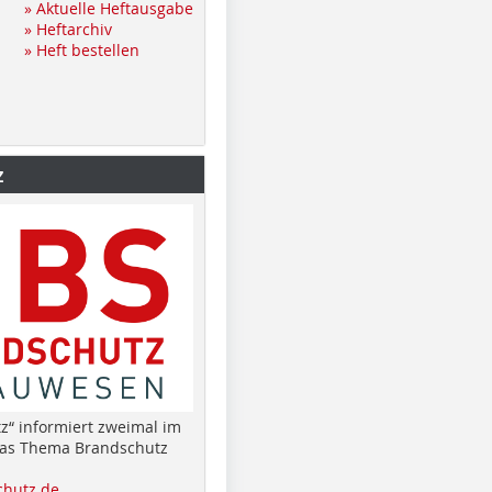
» Aktuelle Heftausgabe
» Heftarchiv
» Heft bestellen
z
z“ informiert zweimal im
das Thema Brandschutz
hutz.de