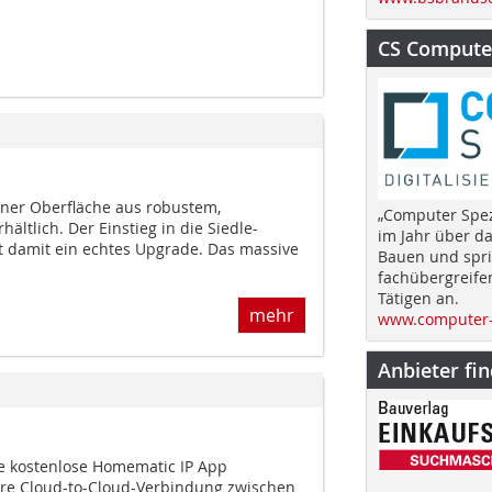
CS Computer
iner Oberfläche aus robustem,
„Computer Spez
ältlich. Der Einstieg in die Siedle-
im Jahr über d
 damit ein echtes Upgrade. Das massive
Bauen und spri
fachübergreife
Tätigen an.
mehr
www.computer-
Anbieter fi
ie kostenlose Homematic IP App
here Cloud-to-Cloud-Verbindung zwischen