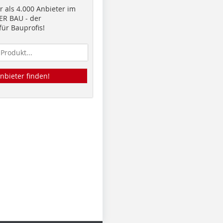
 als 4.000 Anbieter im
R BAU - der
ür Bauprofis!
nbieter finden!