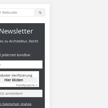
Newsletter
s zu Architektur, Recht
d jederzeit kündbar
oboter-Verifizierung
Hier klicken
Friendly
Captcha ⇗
etzt anmelden!
e: Datenschutz, Analyse,