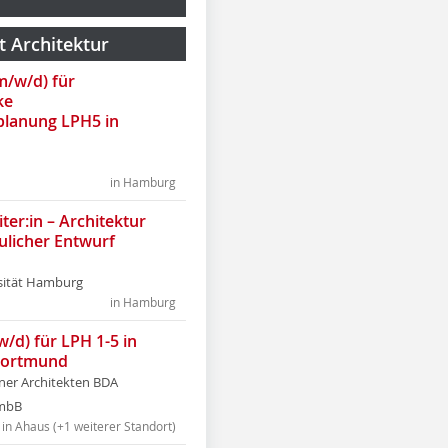
t Architektur
(m/w/d) für
ke
lanung LPH5 in
in Hamburg
ter:in – Architektur
ulicher Entwurf
sität Hamburg
in Hamburg
w/d) für LPH 1-5 in
Dortmund
tner Architekten BDA
tmbB
in Ahaus (+1 weiterer Standort)