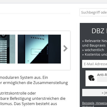
DBZ 
» Relevante New
und Baupraxis
» wöchentlich
» Kostenlos un
Anti-R
m modularen System aus. Ein
er ermöglichen die Zusammenstellung
» J
utrittskontrolle oder
bare Befestigung unterstreichen die
lismus. Das System besteht aus
Beispiele, Hinweis
Widerruf