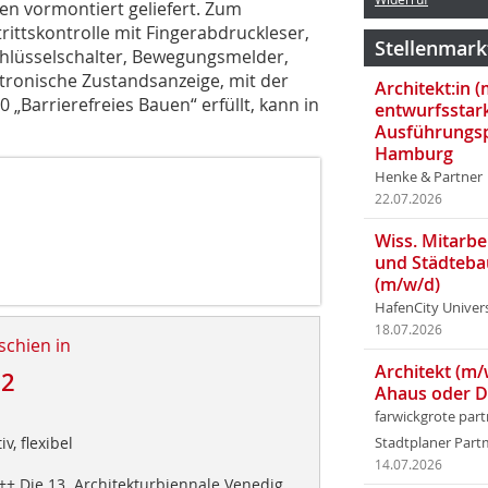
en vormontiert geliefert. Zum
ittskontrolle mit Fingerabdruckleser,
Stellenmark
chlüsselschalter, Bewegungsmelder,
ronische Zustandsanzeige, mit der
Architekt:in 
„Barrierefreies Bauen“ erfüllt, kann in
entwurfsstar
Ausführungsp
Hamburg
Henke & Partner
22.07.2026
Wiss. Mitarbei
und Städteba
(m/w/d)
HafenCity Univer
18.07.2026
schien in
Architekt (m/
12
Ahaus oder 
farwickgrote par
v, flexibel
Stadtplaner Par
14.07.2026
++ Die 13. Architekturbiennale Venedig