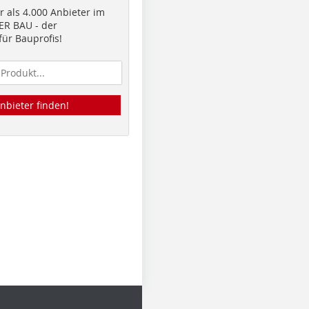
 als 4.000 Anbieter im
R BAU - der
ür Bauprofis!
nbieter finden!