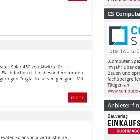
CS Computer
„Computer Spez
tec Solar 450 von Alwitra für
im Jahr über d
f Flachdächern ist insbesondere für den
Bauen und spri
geringen Traglastreserven geeignet. Mit
fachübergreife
Tätigen an.
www.computer-
mehr
Anbieter fi
vatec Solar von alwitra ist eine