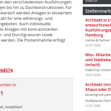
 in den verschiedensten Ausführungen:
gen bis hin zu Dachkonstruktionen. Für
Stellenmark
bereich werden Anlagen in eloxiertem
ahl für eine witterungs- und
Architekt:in 
geboten. Auch individuelle
entwurfsstar
rte Anlagen mit kontraststarken
Ausführungsp
in- und Durchgravuren sowie
Hamburg
 werden. Die Postentnahme erfolgt
Henke & Partner
22.07.2026
Wiss. Mitarbei
und Städteba
(m/w/d)
/64574
HafenCity Univer
18.07.2026
Architekt (m/
schien in
Ahaus oder 
11
farwickgrote par
Stadtplaner Par
14.07.2026
et, modelliert