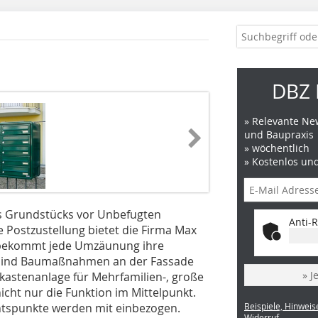
DBZ 
» Relevante New
und Baupraxis
» wöchentlich
» Kostenlos un
des Grundstücks vor Unbefugten
Anti-R
e Postzustellung bietet die Firma Max
, bekommt jede Umzäunung ihre
 sind Baumaßnahmen an der Fassade
» J
fkastenanlage für Mehrfamilien-, große
cht nur die Funktion im Mittelpunkt.
htspunkte werden mit einbezogen.
Beispiele, Hinweis
Widerruf