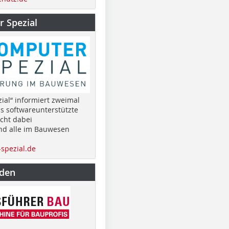
 Spezial
ial“ informiert zweimal
as softwareunterstützte
cht dabei
nd alle im Bauwesen
spezial.de
nden