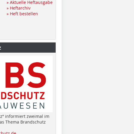
» Aktuelle Heftausgabe
» Heftarchiv
» Heft bestellen
z
z“ informiert zweimal im
das Thema Brandschutz
hutz.de