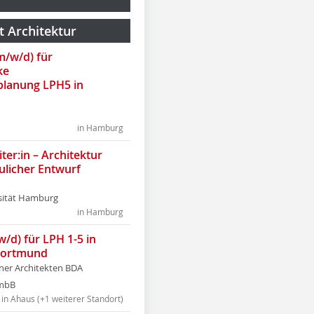
t Architektur
(m/w/d) für
ke
lanung LPH5 in
in Hamburg
ter:in – Architektur
ulicher Entwurf
sität Hamburg
in Hamburg
w/d) für LPH 1-5 in
Dortmund
tner Architekten BDA
tmbB
in Ahaus (+1 weiterer Standort)