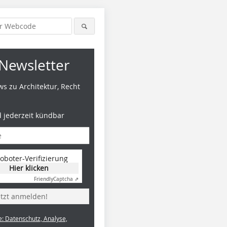
Newsletter
s zu Architektur, Recht
d jederzeit kündbar
oboter-Verifizierung
Hier klicken
Friendly
Captcha ⇗
etzt anmelden!
e: Datenschutz, Analyse,