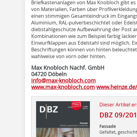
Briefkastenanlagen von Max Knobloch gibt es
von Materialien, Farben über Profilverkleidun
einen stimmigen Gesamteindruck im Eingangs
Aluminium, RAL-pulverbeschichtet oder Edelst
diebstahlgeschütze Aufbewahrung der Post an
Kombinationen wie zum Beispiel farbig lackie
Einwurfklappen aus Edelstahl sind möglich. E
Beschriftungen können von hinten beleuchtet
wahlweise von vorn oder hinten.
Max Knobloch Nachf. GmbH
04720 Döbeln
info@max-knobloch.com
www.max-knobloch.com
www.heinze.de
Dieser Artikel er
DBZ 09/20
Fassade
Gefaltet, geschicht