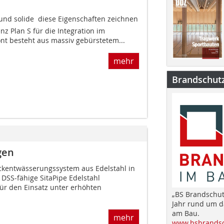
 und solide  diese Eigenschaften zeichnen
nz Plan S für die Integration im
ront besteht aus massiv gebürstetem...
mehr
Brandschut
gen
uckentwässerungssystem aus Edelstahl in
DSS-fähige SitaPipe Edelstahl
für den Einsatz unter erhöhten
„BS Brandschut
Jahr rund um 
am Bau.
mehr
www.bsbrandsc