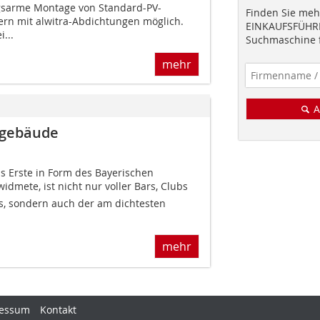
ngsarme Montage von Standard-PV-
Finden Sie mehr
n mit alwitra-Abdichtungen möglich.
EINKAUFSFÜHRE
...
Suchmaschine f
mehr
A
kgebäude
s Erste in Form des Bayerischen
widmete, ist nicht nur voller Bars, Clubs
s, sondern auch der am dichtesten
mehr
essum
Kontakt