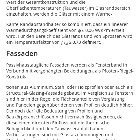
Wert der Gesamtkonstruktion und die
Oberflächentemperaturen (Tauwasser) im Glasrandbereich
einzuhalten, werden die Gläser mit einem Warme-
Kante-Randabstandhalter so kombiniert, dass ein linearer
Wärmedurchgangskoeffizient von ψ ≤ 0,06 W/K×m erzielt
wird. Für den Bereich des Glasrands und von Sprossen wird
ein Temperaturfaktor von ƒ
≥ 0,73 definiert.
Rsi
Fassaden
Passivhaustaugliche Fassaden werden als Fensterband in
Verbund mit vorgehängten Bekleidungen, als Pfosten-Riegel-
Konstruk-
tionen aus Aluminium, Stahl oder Holzprofilen oder auch als
Structural-Glazing-Fassade gebaut. Im Vergleich zu Fenstern
sind hier in der Regel die Flächenanteile von Verglasung
und Paneelen gegenüber denen von Profilen deutlich höher.
Dennoch darf die Bedeutung von Profilen und
Baukörperanschlüssen nicht vernachlässigt werden, da
diese einen direk-ten Einfluss auf die thermische
Behaglichkeit und den Tauwasseranfall haben.
Verbesserungen sind mit Glasfalzdämmungen und