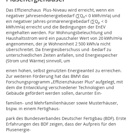
Das Effizienzhaus Plus-Niveau wird erreicht, wenn ein
negativer Jahresendenergiebedarf (∑Q
< 0 kWh/m²a) und
e
ein negativer Jahres-primärenergiebedarf (∑Q
< 0
p
kWh/m²a) erreicht und die Bedingungen der EnEV
eingehalten werden. Für Wohnungsbeleuchtung und
Haushaltsstrom wird ein pauschaler Wert von 20 kWh/m²a
angenommen, der je Wohneinheit 2 500 kWh/a nicht
überschreitet. Da Energieüberschuss und -bedarf zu
unterschiedlichen Zeiten anfallen, sind Energiespeicher
(Strom und Wärme) sinnvoll, um
einen hohen, selbst genutzten Energieanteil zu erreichen.
Zur weiteren Förderung hat das BMVI das
Forschungsprogramm „Effizienzhäuser Plus“ aufgelegt, mit
dem die Entwicklung verschiedener Technologien und
Gebäude gefördert werden sollen, darunter Ein-
familien- und Mehrfamilienhäuser sowie Musterhäuser,
bspw. in einem Fertighaus-
park des Bundesverbandes Deutscher Fertigbau (BDF). Erste
Erfahrungen des BDF zeigen, dass der Aufpreis für den
Plusenergie-