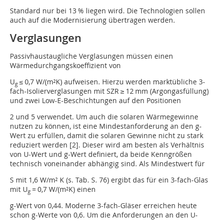
Standard nur bei 13 % liegen wird. Die Technologien sollen
auch auf die Modernisierung übertragen werden.
Verglasungen
Passivhaustaugliche Verglasungen müssen einen
Wärmedurchgangskoeffizient von
U
≤ 0,7 W/(m²K) aufweisen. Hierzu werden marktübliche 3-
g
fach-Isolierverglasungen mit SZR ≥ 12 mm (Argongasfüllung)
und zwei Low-E-Beschichtungen auf den Positionen
2 und 5 verwendet. Um auch die solaren Wärmegewinne
nutzen zu können, ist eine Mindestanforderung an den g-
Wert zu erfüllen, damit die solaren Gewinne nicht zu stark
reduziert werden [2]. Dieser wird am besten als Verhältnis
von U-Wert und g-Wert definiert, da beide Kenngrößen
technisch voneinander abhängig sind. Als Mindestwert für
S mit 1,6 W/m² K (s. Tab. S. 76) ergibt das für ein 3-fach-Glas
mit U
= 0,7 W/(m²K) einen
g
g-Wert von 0,44. Moderne 3-fach-Gläser erreichen heute
schon g-Werte von 0,6. Um die Anforderungen an den U-