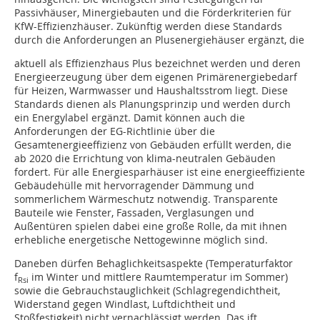
Passivhäuser, Minergiebauten und die Förderkriterien für
KfW-Effizienzhäuser. Zukünftig werden diese Standards
durch die Anforderungen an Plusenergiehäuser ergänzt, die
aktuell als Effizienzhaus Plus bezeichnet werden und deren
Energieerzeugung über dem eigenen Primärenergiebedarf
für Heizen, Warmwasser und Haushaltsstrom liegt. Diese
Standards dienen als Planungsprinzip und werden durch
ein Energylabel ergänzt. Damit können auch die
Anforderungen der EG-Richtlinie über die
Gesamtenergieeffizienz von Gebäuden erfüllt werden, die
ab 2020 die Errichtung von klima-neutralen Gebäuden
fordert. Für alle Energiesparhäuser ist eine energieeffiziente
Gebäudehülle mit hervorragender Dämmung und
sommerlichem Wärmeschutz notwendig. Transparente
Bauteile wie Fenster, Fassaden, Verglasungen und
Außentüren spielen dabei eine große Rolle, da mit ihnen
erhebliche energetische Nettogewinne möglich sind.
Daneben dürfen Behaglichkeitsaspekte (Temperaturfaktor
f
im Winter und mittlere Raumtemperatur im Sommer)
Rsi
sowie die Gebrauchstauglichkeit (Schlagregendichtheit,
Widerstand gegen Windlast, Luftdichtheit und
Stoßfestigkeit) nicht vernachlässigt werden. Das ift