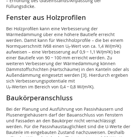
– Erhöhung des Glaseinstands/Anpassung der
Füllungsdicke.
Fenster aus Holzprofilen
Bei Holzprofilen kann eine Verbesserung der
Wärmedämmung über eine höhere Bautiefe erreicht
werden. Damit kann für Weichholzprofile – die bei einem
Normquerschnitt IV68 einen U
-Wert von ca. 1,4 W/(m²K)
f
aufweisen – eine Verbesserung auf 0,9 − 1,1 W/(m²K) bei
einer Bautiefe von 90 − 100 mm erreicht werden. Zu
weiteren Verbesserung der Wärmedämmung können
Dämmstoffschichten (Hartschäume) in den Kanteln oder als
Außendämmung eingesetzt werden [3]. Hierdurch ergeben
sich Verbesserungspotentiale mit
U
-Werten im Bereich von 0,4 − 0,8 W/(m²K).
f
Baukörperanschluss
Bei der Planung und Ausführung von Passivhäusern und
Plusenergiehäusern darf der Bauanschluss von Fenstern
und Fassaden an den Baukörper nicht vernachlässigt
werden. Für die Passivhaustauglichkeit sind die U-Werte der
Bauteile im eingebauten Zustand nachzuweisen. Deshalb