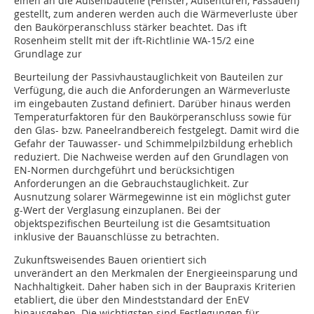
einen an die Außenbauteile (Fenster, Außentüren, Fassaden)
gestellt, zum anderen werden auch die Wärmeverluste über
den Baukörperanschluss stärker beachtet. Das ift
Rosenheim stellt mit der ift-Richtlinie WA-15/2 eine
Grundlage zur
Beurteilung der Passivhaustauglichkeit von Bauteilen zur
Verfügung, die auch die Anforderungen an Wärmeverluste
im eingebauten Zustand definiert. Darüber hinaus werden
Temperaturfaktoren für den Baukörperanschluss sowie für
den Glas- bzw. Paneelrandbereich festgelegt. Damit wird die
Gefahr der Tauwasser- und Schimmelpilzbildung erheblich
reduziert. Die Nachweise werden auf den Grundlagen von
EN-Normen durchgeführt und berücksichtigen
Anforderungen an die Gebrauchstauglichkeit. Zur
Ausnutzung solarer Wärmegewinne ist ein möglichst guter
g-Wert der Verglasung einzuplanen. Bei der
objektspezifischen Beurteilung ist die Gesamtsituation
inklusive der Bauanschlüsse zu betrachten.
Zukunftsweisendes Bauen orientiert sich
unverändert an den Merkmalen der Energieeinsparung und
Nachhaltigkeit. Daher haben sich in der Baupraxis Kriterien
etabliert, die über den Mindeststandard der EnEV
hinausgehen. Die wichtigsten sind Festlegungen für