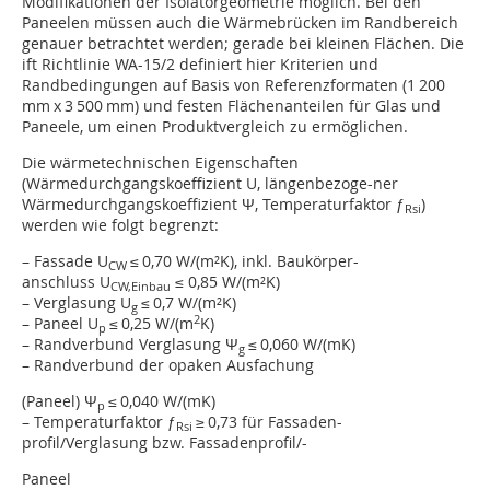
Modifikationen der Isolatorgeometrie möglich. Bei den
Paneelen müssen auch die Wärmebrücken im Randbereich
genauer betrachtet werden; gerade bei kleinen Flächen. Die
ift Richtlinie WA-15/2 definiert hier Kriterien und
Randbedingungen auf Basis von Referenzformaten (1 200
mm x 3 500 mm) und festen Flächenanteilen für Glas und
Paneele, um einen Produktvergleich zu ermöglichen.
Die wärmetechnischen Eigenschaften
(Wärmedurchgangskoeffizient U, längenbezoge-ner
Wärmedurchgangskoeffizient Ψ, Temperaturfaktor ƒ
)
Rsi
werden wie folgt begrenzt:
– Fassade U
≤ 0,70 W/(m²K), inkl. Baukörper-
CW
anschluss U
≤ 0,85 W/(m²K)
CW,Einbau
– Verglasung U
≤ 0,7 W/(m²K)
g
2
– Paneel U
≤ 0,25 W/(m
K)
p
– Randverbund Verglasung Ψ
≤ 0,060 W/(mK)
g
– Randverbund der opaken Ausfachung
(Paneel) Ψ
≤ 0,040 W/(mK)
p
– Temperaturfaktor ƒ
≥ 0,73 für Fassaden-
Rsi
profil/Verglasung bzw. Fassadenprofil/-
Paneel