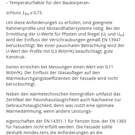
– Temperaturfaktor für den Baukörperan-
schluss ƒ
≥ 0,73.
Rsi
Um diese Anforderungen zu erfüllen, sind geeignete
Rahmenprofile und Abstandhaltersysteme nötig. Bei der
Ermittlung der U-Werte für Pfosten und Riegel (U
und U
)
t
m
wird der Einfluss der Verschraubungen gemäß EN 13947
berücksichtigt. Bei einer pauschalen Betrachtung wird der
U-Wert der Profile mit 0,3 W/(m²K) beaufschlagt; gute
Konstruk-
tionen erreichen bei Messungen einen Wert von 0,11
W/(m²K). Der Einfluss der Glasauflager auf den
Wärmedurchgangskoeffizienten der Fassade wird nicht
berücksichtigt.
Neben den wärmetechnischen Kenngrößen umfasst das
Zertifikat der Passivhaustauglichkeit auch Nachweise zur
Gebrauchstauglichkeit, denn was nützt eine optimale
Wärmedämmung, wenn andere Leistungs-
eigenschaften der EN 14351-1 für Fenster bzw. der EN 1383
für Fassaden nicht erfüllt werden. Die Fassade sollte
deshalb mindes-tens die Anforderungen an die