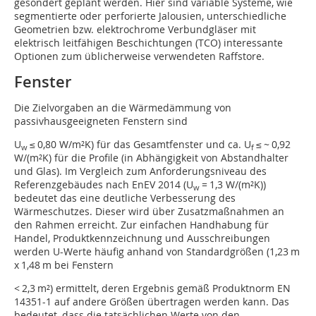
gesondert geplant werden. Hier sind variable Systeme, wie
segmentierte oder perforierte Jalousien, unterschiedliche
Geometrien bzw. elektrochrome Verbundgläser mit
elektrisch leitfähigen Beschichtungen (TCO) interessante
Optionen zum üblicherweise verwendeten Raffstore.
Fenster
Die Zielvorgaben an die Wärmedämmung von
passivhausgeeigneten Fenstern sind
U
≤ 0,80 W/m²K) für das Gesamtfenster und ca. U
≤ ~ 0,92
w
f
W/(m²K) für die Profile (in Abhängigkeit von Abstandhalter
und Glas). Im Vergleich zum Anforderungsniveau des
Referenzgebäudes nach EnEV 2014 (U
= 1,3 W/(m²K))
w
bedeutet das eine deutliche Verbesserung des
Wärmeschutzes. Dieser wird über Zusatzmaßnahmen an
den Rahmen erreicht. Zur einfachen Handhabung für
Handel, Produktkennzeichnung und Ausschreibungen
werden U-Werte häufig anhand von Standardgrößen (1,23 m
x 1,48 m bei Fenstern
< 2,3 m²) ermittelt, deren Ergebnis gemäß Produktnorm EN
14351-1 auf andere Größen übertragen werden kann. Das
bedeutet, dass die tatsächlichen Werte von den