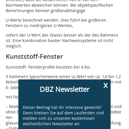
Normwerten abweichen können. Bei objektspezifischen
Berechnungen können größenabhängige
U-Werte berechnet werden. Dies führt bei größeren
Fenstern zu niedrigeren U-Werten,
sofern der U-Wert des Glases besser als der des Rahmens
ist. Eine Kombination beider Nachweissysteme ist nicht
möglich.
Kunststoff-Fenster
Kunststoff- Fensterprofile besitzen bei 4 bis
5 Kammern typischerweise einen U
-Wert von ca. 1,6 bis 1,2
f
x
W/(m²K). Fensterprofilwerte von U
≤ 1,0 W/(m²K) können mit
f
DBZ Newsletter
6- (oder mehr) Kammer-Profilen zusammen
mit folgenden Zusatzmaßnahmen erreicht werden:
– Modifizierung der Stahlarmierung in den Profilen (mit und
Dieser Beitrag hat Ihr Interesse geweckt?
ohne Dämmstoff in der entsprechenden Kammer, verklebte
Dann bleiben Sie auf dem Laufenden und
Ver-
melden sich zu unserem kostenlosen
glasungen) bzw. mit thermisch getrennter Stahlaussteifung,
wöchentlichen Newsletter an:
– Einbringen zusätzlicher Konstruktions- Dämmstoffe