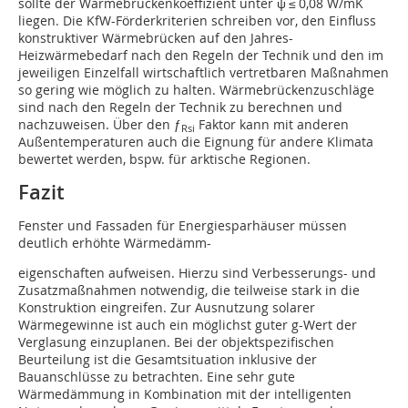
sollte der Wärmebrückenkoeffizient unter ψ ≤ 0,08 W/mK
liegen. Die KfW-Förderkriterien schreiben vor, den Einfluss
konstruktiver Wärmebrücken auf den Jahres-
Heizwärmebedarf nach den Regeln der Technik und den im
jeweiligen Einzelfall wirtschaftlich vertretbaren Maßnahmen
so gering wie möglich zu halten. Wärmebrückenzuschläge
sind nach den Regeln der Technik zu berechnen und
nachzuweisen. Über den ƒ
Faktor kann mit anderen
Rsi
Außentemperaturen auch die Eignung für andere Klimata
bewertet werden, bspw. für arktische Regionen.
Fazit
Fenster und Fassaden für Energiesparhäuser müssen
deutlich erhöhte Wärmedämm-
eigenschaften aufweisen. Hierzu sind Verbesserungs- und
Zusatzmaßnahmen notwendig, die teilweise stark in die
Konstruktion eingreifen. Zur Ausnutzung solarer
Wärmegewinne ist auch ein möglichst guter g-Wert der
Verglasung einzuplanen. Bei der objektspezifischen
Beurteilung ist die Gesamtsituation inklusive der
Bauanschlüsse zu betrachten. Eine sehr gute
Wärmedämmung in Kombination mit der intelligenten