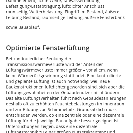
Dämmelement, lichte Weite, Tauwasserbildung,
Befestigung/Lastabtragung, luftdichter Anschluss
raumseitig, Wetterbelastung, Eingriff im Bestand, äußere
Leibung Bestand, raumseitige Leibung, äußere Fensterbank
sowie Bauablauf.
Optimierte Fensterlüftung
Bei kontinuierlicher Senkung der
Transmissionswärmeverluste wird der Anteil der
Lüftungswärmeverluste immer größer – vor allem, wenn
keine Wärmerückgewinnung stattfindet. Eine kontrollierte
und geplante Lüftung ist auch notwendig, weil neue
Baukonstruktionen luftdichter geworden sind, sich aber die
Lüftungsgewohnheiten der Gebäudenutzer nicht ändern.
Das alte Lüftungsverhalten führt nach Gebäudesanierungen
deshalb oft zu erhöhten Feuchtebelastungen im Innenraum
und zur Bildung von Schimmelpilz. Grundsätzlich muss
entschieden werden, ob eine zentrale oder eine dezentrale
Lüftung für die jeweilige Bauaufgabe besser geeignet ist.
Untersuchungen zeigen, dass eine dezentrale
Lüftungstechnik zu einer großen Nutzerakzep­tanz und