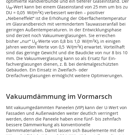
optimierte Randverbünde und ein tieferer Glaseinstand. Der
U
-Wert kann bei einem Glas­ein­stand von 25 mm um bis zu
W
2
DU = 0,05 W/(m
K) verbessert werden – positiver
„Nebeneffekt“ ist die Erhöhung der Oberflächentemperatur
im Glasrandbereich mit vermindertem Tauwasseranfall bei
geringen Außentemperaturen. In der Entwicklungsphase
sind derzeit noch Vakuumverglasungen. Sie erreichen
2
bisher „nur“ U
-Werte von 0,8 bis 1,0 W/(m
K), in einigen
g
2
Jahren werden Werte von 0,5 W/(m
K) erwartet. Vorteilhaft
sind das geringe Gewicht und die Baudicke von nur 8 bis 10
mm. Die Vakuumverglasung kann so als Ersatz für Ein­
fachverglasungen dienen, z. B. bei denkmalgeschützten
Gebäuden. Ein Einsatz in Zweifach- oder
Dreifachverglasungen ermöglicht weitere Optimierungen.
Vakuumdämmung im Vormarsch
Mit vakuumgedämmten Paneelen (VIP) kann der U-Wert von
Fassaden und Außenwänden weiter deutlich verringert
werden, denn die Paneele haben eine fünf- bis zehnfach
bessere Dämmwirkung als konventionelle
Dämmmaterialien. Damit lassen sich Bauelemente mit der