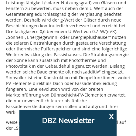
Leistungsfähigkeit (solarer Nutzungsgrad) von Gläsern und
Fenstern zu bewerten, muss neben dem U-Wert auch der
Gesamtenergiedurchlassgrad g der Verglasung beachtet
werden. Deshalb wird der g-Wert der Gläser durch neue
Beschichtungen kontinuierlich verbessert und erreicht bei
Dreifachgläsern 0,6 bei einem U-Wert von 0,7 W/(m²K).
„Sonnen-, Energiegewinn- oder Energieplushäuser“ nutzen
die solaren Einstrahlungen durch gesteuerte Verschattung
oder thermische Pufferspeicher und sind eine folgerichtige
Weiterentwicklung des Passivhauses. Die Strahlungsenergie
der Sonne kann zusätzlich mit Photothermie und
Photovoltaik in der Gebäudehülle genutzt werden. Bislang
werden solche Bauelemente oft noch „additiv“ eingesetzt.
Sinnvoller ist eine Konstruktion mit Doppelfunktionen, wobei
PV-Elemente direkt als Dach oder Fassadenbekleidung
fungieren. Eine Revolution wird von der breiten
Markteinführung von Dünnschicht-PV-Elementen erwartet,
die nur unwesentlich teurer als übliche
Fassadenverkleidungen sein sollen und aufgrund ihrer
Wirk-
x
DBZ Newsletter
weise gute Energieerträge auch bei diffusem Licht und auf
der „Schattenseite“ der Gebäude bringen.