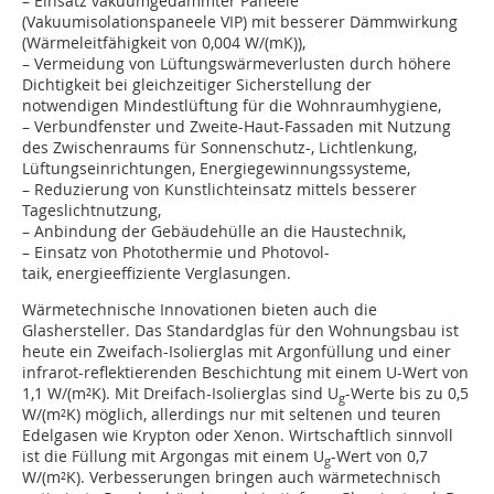
– Einsatz vakuumgedämmter Paneele
(Vakuumisolationspaneele VIP) mit besserer Dämmwirkung
(Wärmeleitfähigkeit von 0,004 W/(mK)),
– Vermeidung von Lüftungswärmeverlusten durch höhere
Dichtigkeit bei gleichzeitiger Sicherstellung der
notwendigen Mindestlüftung für die Wohnraumhygiene,
– Verbundfenster und Zweite-Haut-Fassaden mit Nutzung
des Zwischenraums für Sonnenschutz-, Lichtlenkung,
Lüftungseinrichtungen, Energiegewinnungssysteme,
– Reduzierung von Kunstlichteinsatz mittels besserer
Tageslichtnutzung,
– Anbindung der Gebäudehülle an die Haustechnik,
– Einsatz von Photothermie und Photovol-
taik, energieeffiziente Verglasungen.
Wärmetechnische Innovationen bieten auch die
Glashersteller. Das Standardglas für den Wohnungsbau ist
heute ein Zweifach-Isolierglas mit Argonfüllung und einer
infrarot-reflek­tierenden Beschichtung mit einem U-Wert von
1,1 W/(m²K). Mit Dreifach-Isolierglas sind U
-Werte bis zu 0,5
g
W/(m²K) möglich, allerdings nur mit seltenen und teuren
Edelgasen wie Krypton oder Xenon. Wirtschaftlich sinnvoll
ist die Füllung mit Argongas mit einem U
-Wert von 0,7
g
W/(m²K). Verbesserungen bringen auch wärmetechnisch