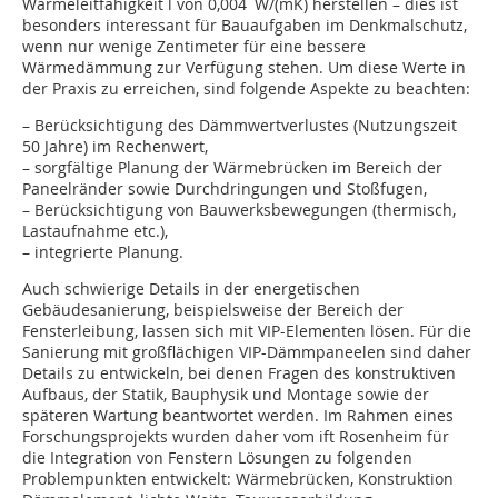
Wärmeleitfähigkeit l von 0,004 W/(mK) herstellen – dies ist
besonders interessant für Bauaufgaben im Denkmalschutz,
wenn nur wenige Zentimeter für eine bessere
Wärmedämmung zur Verfügung stehen. Um diese Werte in
der Praxis zu erreichen, sind folgende Aspekte zu beachten:
– Berücksichtigung des Dämmwertverlustes (Nutzungszeit
50 Jahre) im Rechenwert,
– sorgfältige Planung der Wärmebrücken im Bereich der
Paneelränder sowie Durchdringungen und Stoßfugen,
– Berücksichtigung von Bauwerksbewegungen (thermisch,
Lastaufnahme etc.),
– integrierte Planung.
Auch schwierige Details in der energetischen
Gebäudesanierung, beispielsweise der Bereich der
Fensterleibung, lassen sich mit VIP-Elemen­ten lösen. Für die
Sanierung mit groß­flächigen VIP-Dämmpaneelen sind daher
Details zu ent­wickeln, bei denen Fragen des konstruktiven
Aufbaus, der Statik, Bauphysik und Montage sowie der
späteren Wartung beantwortet wer­den. Im Rahmen eines
Forschungsprojekts wurden daher vom ift Rosenheim für
die Integration von Fenstern Lösungen zu folgen­den
Problempunkten entwickelt: Wärmebrücken, Konstruktion