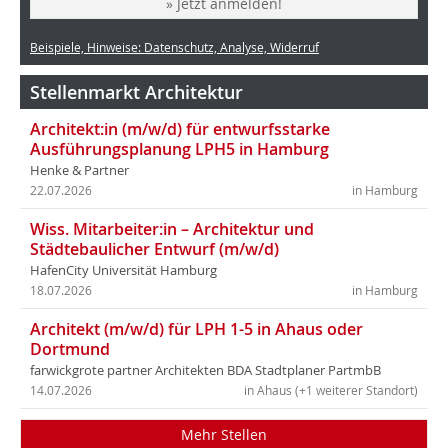
» Jetzt anmelden!
Beispiele, Hinweise: Datenschutz, Analyse, Widerruf
Stellenmarkt Architektur
Architekt:in (m/w/d) für entwurfsstarke
Ausführungsplanung LPH5 in Hamburg
Henke & Partner
22.07.2026
in Hamburg
Wiss. Mitarbeiter:in – Architektur und
Städtebaulicher Entwurf (m/w/d)
HafenCity Universität Hamburg
18.07.2026
in Hamburg
Architekt (m/w/d) für LPH 1-5 in Ahaus oder
Dortmund
farwickgrote partner Architekten BDA Stadtplaner PartmbB
14.07.2026
in Ahaus (+1 weiterer Standort)
Mehr Stellen