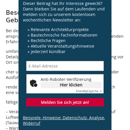
Dieser Beitrag hat Ihr Interesse geweckt?
Dann bleiben Sie auf dem Laufenden und
Besonderheiten der
melden sich zu unserem kostenlosen
Gebäudesanierung
wöchentlichen Newsletter an:
» Relevante Architekturprojekte
Bei der Sanierung im Bestand handelt es sich um eine
» Bautechnische Fachinformationen
anspruchsvolle Aufgabe, die von Planern und Ausführenden
» Rechtliche Fragen
Erfahrung und
» Aktuelle Veranstaltungshinweise
umfangreiches Know-how erfordert. Bauaufnahme,
» jederzeit kündbar
Detailplanung, Umsetzung, Logistik und die Abstimmung vor
Ort sind umfangrei-
cher und schwieriger als im Neubau. Bauplaner und/oder
Ausfüh-
Anti-Roboter-Verifizierung
Hier klicken
rende müssen folgende Punkte beachten, die nur durch
Friendly
Captcha ⇗
eine sorg-
fältige Bauaufnahme geklärt werden können:
Melden Sie sich jetzt an!
– Veränderung der Luftdichtigkeit mit Auswirkungen auf
Luftwechsel, Feuchtigkeit und Oberflächentemperatur
Beispiele, Hinweise: Datenschutz, Analyse,
(Tauwasser-/Schimmelpilzgefahr),
Widerruf
– Wärmeschutzstandard entspricht nicht heutigen