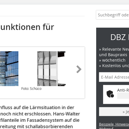
Funktionen für
DBZ 
» Relevante New
und Baupraxis
» wöchentlich
» Kostenlos un
Foto: Schüco
Abb: Schüco
Anti-R
fluss auf die Lärmsituation in der
» J
noch nicht erschlossen. Hans-Walter
ofilanteile im Fassadensystem auf die
Beispiele, Hinweis
eitung mit schallabsorbierenden
Widerruf