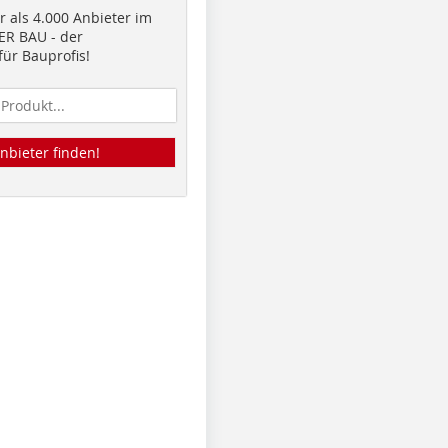
 als 4.000 Anbieter im
R BAU - der
ür Bauprofis!
nbieter finden!