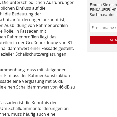
. Die unterschiedlichen Ausführungen
Finden Sie mehr
ichen Einfluss auf die
EINKAUFSFÜHRE
hl die Bedeutung der
Suchmaschine f
schutzanforderungen bekannt ist,
ven Ausbildung von Rahmenprofilen
 Rolle. In Fassaden mit
en Rahmenprofilen liegt das
A
uteilen in der Größenordnung von 31 –
halldämmwert einer Fassade gestellt,
pezieller Schallschutzverglasungen
Zusammenhang, dass mit steigenden
r Einfluss der Rahmenkonstruktion
assade eine Verglasung mit 50 dB
de einen Schalldämmwert von 46 dB zu
Fassaden ist die Kenntnis der
e. Um Schalldämmanforderungen an
nnen, muss häufig auch eine