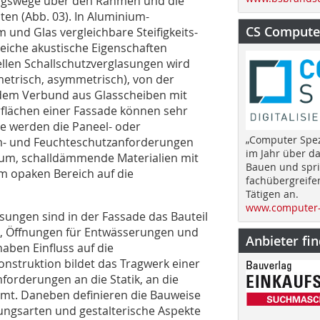
ungswege über den Rahmen und die
ten (Abb. 03). In Aluminium-
CS Computer
 und Glas vergleichbare Steifigkeits-
eiche akustische Eigenschaften
llen Schallschutzverglasungen wird
etrisch, asymmetrisch), von der
dem Verbund aus Glasscheiben mit
rflächen einer Fassade können sehr
nie werden die Paneel- oder
„Computer Spez
m- und Feuchteschutzanforderungen
im Jahr über d
aum, schalldämmende Materialien mit
Bauen und spri
m opaken Bereich auf die
fachübergreife
Tätigen an.
www.computer-
sungen sind in der Fassade das Bauteil
me, Öffnungen für Entwässerungen und
Anbieter fi
haben Einfluss auf die
nstruktion bildet das Tragwerk einer
orderungen an die Statik, an die
t. Daneben definieren die Bauweise
nungsarten und gestalterische Aspekte