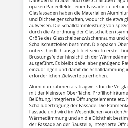
Daneben sind aber auch die Schallübertrag
opaken Paneelfelder einer Fassade zu betrach
Glasfassaden haben die Materialien Aluminium
und Dichteeigenschaften, wodurch sie etwa gl
aufweisen. Die Schalldämmleistung von spezie
durch die Anordnung der Glasscheiben (symm
Größe des Glasscheibenzwischenraums und 
Schallschutzfolien bestimmt. Die opaken Obe
unterschiedlich ausgebildet sein. In erster Li
Brüstungsfelder hinsichtlich der Wärmedäm
ausgeführt. Es bleibt dabei aber genügend R
einzubringen und damit die Schalldämmung i
erforderlichen Zielwerte zu erhöhen.
Aluminiumrahmen als Tragwerk für die Vergla
mit der kleinsten Oberfläche. Profilhohlräu
Belüftung, integrierte Öffnungselemente etc. 
Schallübertragung der Fassade. Die Rahmenko
Fassade und wird im Wesentlichen von den Anf
Wärmedämmung und an die Dichtheit bestimm
der Fassade an der Baustelle, integrierte Öff