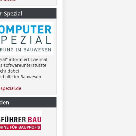
 Spezial
ial“ informiert zweimal
as softwareunterstützte
cht dabei
nd alle im Bauwesen
spezial.de
nden