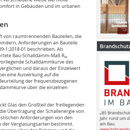
n Komfort in Gebäuden und im urbanen
den
t von raumtrennenden Bauteilen, die
hindern. Anforderungen an Bauteile
Brandschut
9-1:2018-01 beschrieben. Als
wertete Bau-Schalldämm-Maß R
w
 vorliegende Schalldämmkurve des
verglichen und daraus der Einzelwert
bei eine Auswirkung auf die
Beurteilung der frequenzbezogenen
ldämmkurve über die einzelnen
kt Glas den Großteil der freiliegenden
die Übertragung der Schallenergie von
„BS Brandschut
kustischen Anforderungen von den
Jahr rund um 
n der Verglasungsarten bestimmt.
am Bau.
www.bsbrandsc