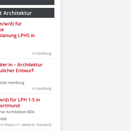
t Architektur
(m/w/d) für
ke
lanung LPH5 in
in Hamburg
ter:in – Architektur
ulicher Entwurf
sität Hamburg
in Hamburg
w/d) für LPH 1-5 in
Dortmund
tner Architekten BDA
tmbB
in Ahaus (+1 weiterer Standort)