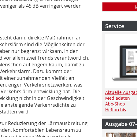
 weniger als 45 dB verringert werden
Service
esteht darin, direkte Maßnahmen an
ehrslärm sind die Möglichkeiten der
aber nur begrenzt wirksam. In den
 vor allem zwei Trends verantwortlich.
 Menschen auf engem Raum, damit zu
 Verkehrslärm. Dazu kommt der
t einer zunehmenden Vielfalt an
len, engen Verkehrsnetzwerken, was
 Verkehrslärm-entwicklung hat. Die
Aktuelle Ausga
icklung nicht in der Geschwindigkeit
Mediadaten
Abo-Shop
die ansteigende Verkehrsdichte zu
Heftarchiv
tädten wird.
 zur Reduzierung der Lärmausbreitung
Ausgabe 07
unden, komfortablen Lebensraum zu
f verschiedene Weise wertvolle