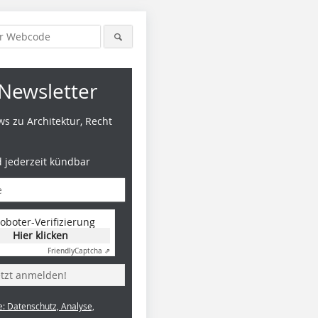
Newsletter
s zu Architektur, Recht
d jederzeit kündbar
Abb: Schüco
Abb: Schüco
Abb: Schü
oboter-Verifizierung
Hier klicken
Friendly
Captcha ⇗
etzt anmelden!
e: Datenschutz, Analyse,