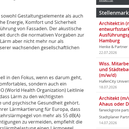
Stellenmark
 sowohl Gestaltungselemente als auch
he Energie, Komfort und Sicherheit
Architekt:in 
ührung von Fassaden. Der akustische
entwurfsstar
eit durch die normativen Vorgaben zur
Ausführungsp
Hamburg
 Lärm aber nicht mehr nur als
serer wachsenden gesellschaftlichen
Henke & Partner
22.07.2026
Wiss. Mitarbei
und Städteba
(m/w/d)
uell in den Fokus, wenn es darum geht,
HafenCity Univer
komfortables, sondern auch ein
18.07.2026
 (World Health Organization) Leitlinie
dass Lärm zu den wichtigsten
Architekt (m/
e und psychische Gesundheit gehört.
Ahaus oder 
hrer Lärmkartierung für Europa, dass
farwickgrote par
ehrslärmpegel von mehr als 55 dB(A)
Stadtplaner Par
htigungen zu vermeiden, empfiehlt die
14.07.2026
hrslärmbelastung einen Lärmpegel