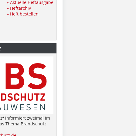
» Aktuelle Heftausgabe
» Heftarchiv
» Heft bestellen
z
z“ informiert zweimal im
das Thema Brandschutz
hutz.de