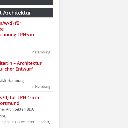
t Architektur
(m/w/d) für
ke
lanung LPH5 in
in Hamburg
ter:in – Architektur
ulicher Entwurf
sität Hamburg
in Hamburg
w/d) für LPH 1-5 in
Dortmund
tner Architekten BDA
tmbB
in Ahaus (+1 weiterer Standort)