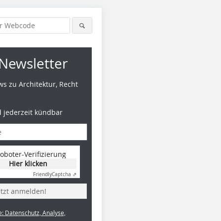
Newsletter
s zu Architektur, Recht
d jederzeit kündbar
oboter-Verifizierung
Hier klicken
Friendly
Captcha ⇗
etzt anmelden!
e: Datenschutz, Analyse,