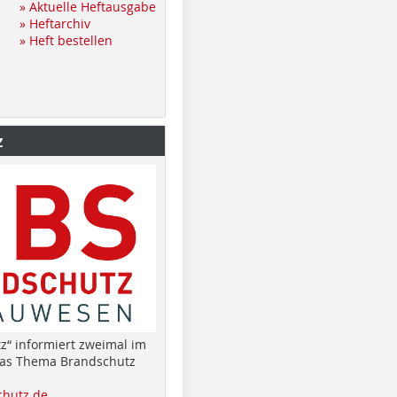
» Aktuelle Heftausgabe
» Heftarchiv
» Heft bestellen
z
z“ informiert zweimal im
das Thema Brandschutz
hutz.de