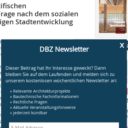
ifischen
Frage nach dem sozialen
igen Stadtentwicklung
Fragen auf vielfältige Art und Weise –
x
Brandschut
en wie Holz oder Recycling-Werkstoffen.
DBZ Newsletter
sorgsamen Erhalt und Weiterbau des
 insbesondere Wasserkreisläufen, zur
setzter Grünraumstrukturen zur
Dieser Beitrag hat Ihr Interesse geweckt? Dann
ung der Biodiversität. Weitere
bleiben Sie auf dem Laufenden und melden sich zu
it Geothermie bis zu integrierten
unserem kostenlosen wöchentlichen Newsletter an:
produktionen in Aquafarmen,
» Relevante Architekturprojekte
urban Gardening. Auch nachhaltige
» Bautechnische Fachinformationen
; hier wären zu nennen eine stärkere
» Rechtliche Fragen
toarme Quartiere.
» Aktuelle Veranstaltungshinweise
„BS Brandschut
» jederzeit kündbar
vielen Lösungsvorschlägen nicht allein
Jahr rund um 
sondern die Themen Nachhaltigkeit
am Bau.
en und als genuine Gestaltungsaufgabe
www.bsbrandsc