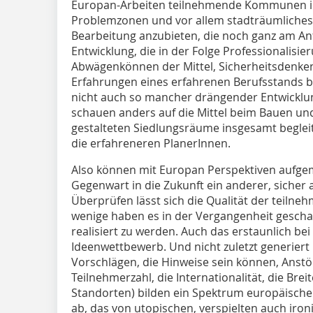
Europan-Arbeiten teilnehmende Kommunen in 
Problemzonen und vor allem stadträumliches 
Bearbeitung anzubieten, die noch ganz am An
Entwicklung, die in der Folge Professionalisie
Abwägenkönnen der Mittel, Sicherheitsdenken
Erfahrungen eines erfahrenen Berufsstands b
nicht auch so mancher drängender Entwicklu
schauen anders auf die Mittel beim Bauen un
gestalteten Siedlungsräume insgesamt begleite
die erfahreneren PlanerInnen.
Also können mit Europan Perspektiven aufgem
Gegenwart in die Zukunft ein anderer, sicher 
Überprüfen lässt sich die Qualität der teilne
wenige haben es in der Vergangenheit geschaf
realisiert zu werden. Auch das erstaunlich be
Ideenwettbewerb. Und nicht zuletzt generier
Vorschlägen, die Hinweise sein können, Anstöß
Teilnehmerzahl, die Internationalität, die Bre
Standorten) bilden ein Spektrum europäischer
ab, das von utopischen, verspielten auch iro