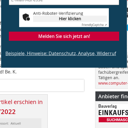
die Themen Inklusion und Integration
CS Computer
Anti-Roboter-Verifizierung
Hier klicken
after Entwicklungsansatz, der die
Friendly
Captcha ⇗
derInnen frühzeitig in den
rschiedliche Partizipationsformate.
Melden Sie sich jetzt an!
, wie zuletzt schon im DAZ in Berlin,
orum im November 2022 markiert das
Beispiele, Hinweise: Datenschutz, Analyse, Widerruf
„Computer Spez
huss für Europan 17, den nicht nur die
im Jahr über d
allem deutlich mehr als die nur fünf
Bauen und spri
! Be. K.
fachübergreife
Tätigen an.
www.computer-
Anbieter fi
tikel erschien in
/2022
essort: Aktuell