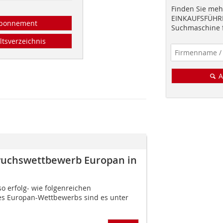
Finden Sie mehr
EINKAUFSFÜHRE
bonnement
Suchmaschine f
ltsverzeichnis
A
wuchswettbewerb Europan in
so erfolg- wie folgenreichen
des Europan-Wettbewerbs sind es unter