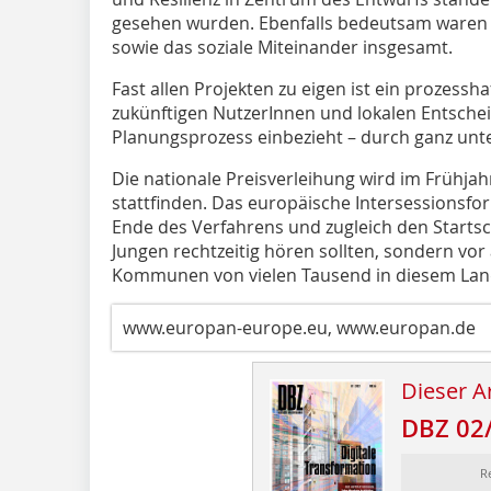
gesehen wurden. Ebenfalls bedeutsam waren 
sowie das soziale Miteinander insgesamt.
Fast allen Projekten zu eigen ist ein prozessh
zukünftigen Nutzer­Innen und lokalen Entschei
Planungsprozess einbezieht – durch ganz unte
Die nationale Preisverleihung wird im Frühjahr
stattfinden. Das europäische Intersessionsf
Ende des Verfahrens und zugleich den Startsc
Jungen rechtzeitig hören sollten, sondern vor 
Kommunen von vielen Tausend in diesem Land
www.europan-europe.eu, www.europan.de
Dieser Ar
DBZ 02
R