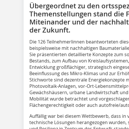
Übergeordnet zu den ortsspez
Themenstellungen stand die 
Miteinander und der nachhalt
der Zukunft.
Die 126 TeilnehmerIinnen beantworteten diese 
beispielsweise mit nachhaltigen Baumateriali
Sie präsentierten detaillierte Konzepte zum 
Bestands, zum Aufbau von Kreislaufsystemen,
Entwicklung großflächiger, strategisch einge
Beeinflussung des Mikro-Klimas und zur Erhöh
Stichworte sind dezentrale Energiekonzepte m
Photovoltaik-Anlagen, vor-Ort-Le­bensmittel
Gewächshäusern, urbane Landwirtschaft und 
Mobilität wurde betrachtet und vorgeschlagen
Flächengerechtigkeit oder auch autofreie/au
Auffällig war bei diesem Wettbewerb, dass in 
technische Lösungen herangezogen wurden, 
und Resilienz in Zentrum des Entwurfs stand