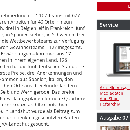
ilnehmerInnen in 1 102 Teams mit 677
aren Arbeiten für 40 Orte in neun
Service
 drei in Belgien, elf in Frankreich, fünf
ier, in Spanien sieben, in Schweden drei
für die Wettbewerbsteams zur Verfügung
inären Gewinnerteams – 127 insgesamt,
e Erwähnungen – kommen aus 17
en in ihrem eigenen Land. 126
iten für die fünf deutschen Standorte
s erste Preise, drei Anerkennungen und
ommen aus Spanien, Italien, den
schen Orte aus drei Bundesländern
Aktuelle Ausga
 Selb und Wernigerode. Das breite
Mediadaten
Entwicklungsplänen für neue Quartiere
Abo-Shop
Heftarchiv
zu konkreten architektonischen
. In Landshut wurde als Beitrag zum
Ausgabe 07
men und denkmalgeschützten Bauten
 JVA-Landshut gesucht.