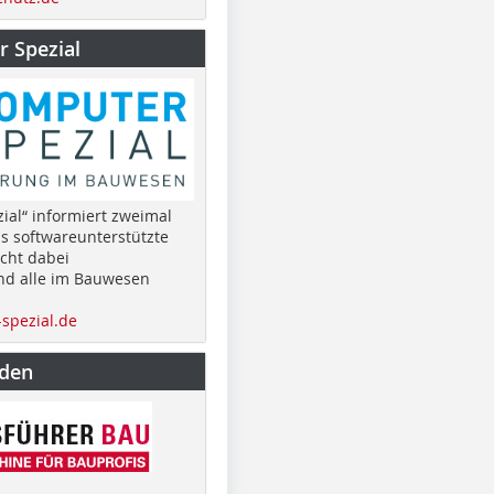
 Spezial
ial“ informiert zweimal
as softwareunterstützte
cht dabei
nd alle im Bauwesen
spezial.de
nden