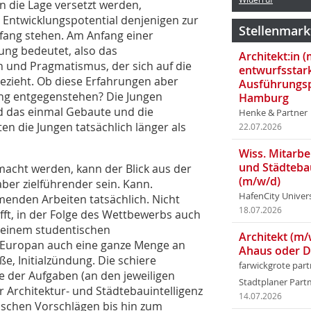
die Lage versetzt werden,
Entwicklungspotential denjenigen zur
Stellenmark
fang stehen. Am Anfang einer
rung bedeutet, also das
Architekt:in 
 und Pragmatismus, der sich auf die
entwurfsstar
ezieht. Ob diese Erfahrungen aber
Ausführungsp
ng entgegenstehen? Die Jungen
Hamburg
d das einmal Gebaute und die
Henke & Partner
n die Jungen tatsächlich länger als
22.07.2026
Wiss. Mitarbei
und Städteba
acht werden, kann der Blick aus der
(m/w/d)
aber zielführender sein. Kann.
HafenCity Univer
hmenden Arbeiten tatsächlich. Nicht
18.07.2026
ft, in der Folge des Wettbewerbs auch
i einem studentischen
Architekt (m/
t Europan auch eine ganze Menge an
Ahaus oder 
e, Initialzündung. Die schiere
farwickgrote par
ite der Aufgaben (an den jeweiligen
Stadtplaner Par
 Architektur- und Städtebauintelligenz
14.07.2026
nischen Vorschlägen bis hin zum