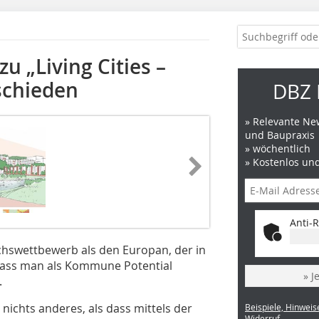
 „Living Cities –
schieden
DBZ 
» Relevante New
und Baupraxis
» wöchentlich
» Kostenlos un
Anti-R
hswettbewerb als den Europan, der in
 dass man als Kommune ­Potential
» J
.
nichts anderes, als dass mittels der
Beispiele, Hinweis
Widerruf