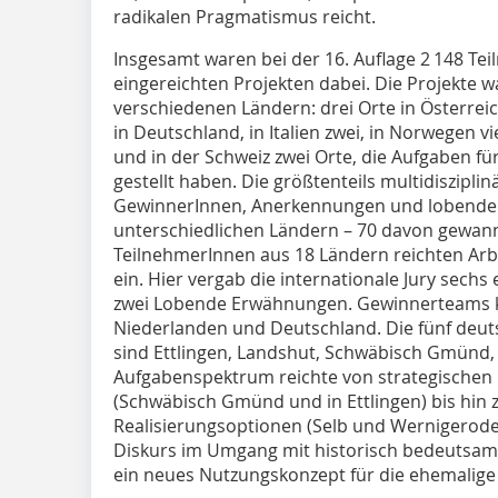
radikalen Pragmatismus reicht.
Insgesamt waren bei der 16. Auflage 2 148 Te
eingereichten Projekten dabei. Die Projekte w
verschiedenen Ländern: drei Orte in Österreich,
in Deutschland, in Italien zwei, in Norwegen v
und in der Schweiz zwei Orte, die Aufgaben 
gestellt haben. Die größtenteils multidiszipl
GewinnerInnen, Anerkennungen und lobend
unterschiedlichen Ländern – 70 davon gewann
TeilnehmerInnen aus 18 Ländern reichten Arbe
ein. Hier vergab die internationale Jury sech
zwei Lobende Erwähnungen. Gewinnerteams k
Niederlanden und Deutschland. Die fünf deut
sind Ettlingen, Landshut, Schwäbisch Gmünd,
Aufgabenspektrum reichte von strategischen 
(Schwäbisch Gmünd und in Ettlingen) bis hin 
Realisierungsoptionen (Selb und Wernigerode)
Diskurs im Umgang mit historisch bedeutsa
ein neues Nutzungskonzept für die ehemalige