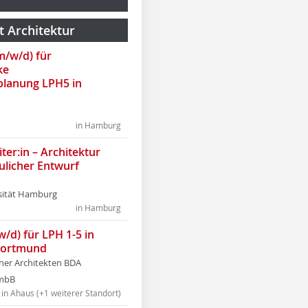
t Architektur
(m/w/d) für
ke
lanung LPH5 in
in Hamburg
ter:in – Architektur
ulicher Entwurf
sität Hamburg
in Hamburg
w/d) für LPH 1-5 in
Dortmund
tner Architekten BDA
tmbB
in Ahaus (+1 weiterer Standort)