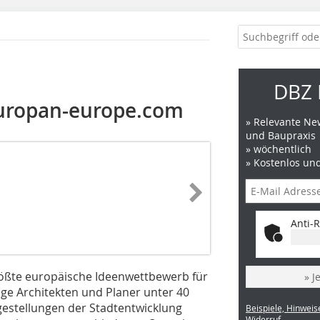
DBZ 
uropan-europe.com
» Relevante New
und Baupraxis
» wöchentlich
» Kostenlos un
Anti-R
rößte europäische Ideenwettbewerb für
» J
nge Architekten und Planer unter 40
agestellungen der Stadtentwicklung
Beispiele, Hinweis
Widerruf