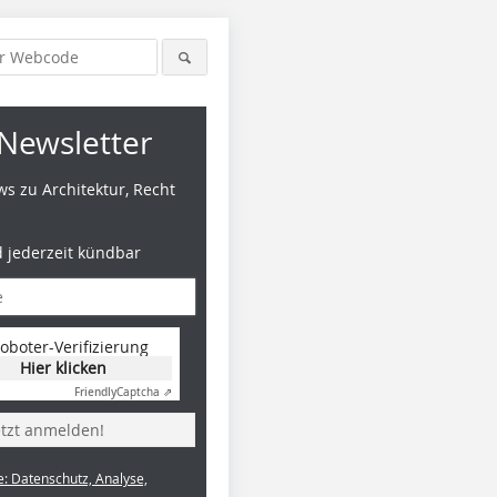
Newsletter
s zu Architektur, Recht
d jederzeit kündbar
oboter-Verifizierung
Hier klicken
Friendly
Captcha ⇗
etzt anmelden!
e: Datenschutz, Analyse,