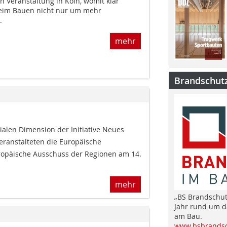
en Veranstaltung in Köln, womit klar
beim Bauen nicht nur um mehr
.
mehr
Brandschut
ialen Dimension der Ini­tiative Neues
eranstalteten die Europäische
opäische Ausschuss der Regionen am 14.
mehr
„BS Brandschut
Jahr rund um 
am Bau.
www.bsbrandsc