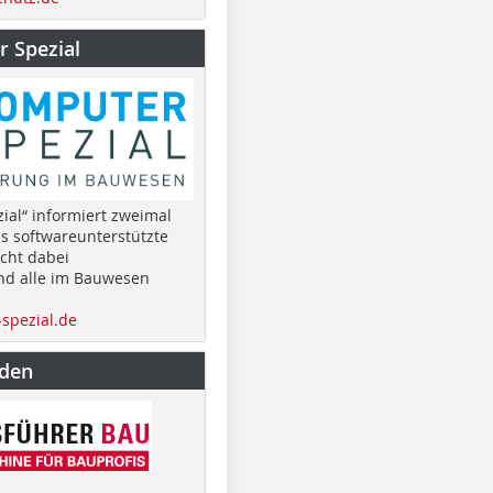
 Spezial
ial“ informiert zweimal
as softwareunterstützte
cht dabei
nd alle im Bauwesen
spezial.de
nden