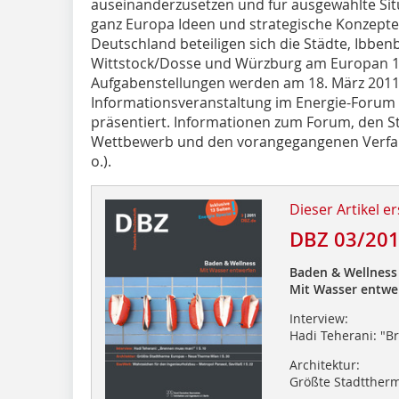
auseinander­zusetzen und für ausgewählte Si
ganz Europa Ideen und strategische Konzepte z
Deutschland beteiligen sich die Städte, Ibbenb
Wittstock/Dosse und Würzburg am Europan 1
Aufgabenstellungen werden am 18. März 201
Informationsveranstaltung im Energie-Forum Be
präsentiert. Informationen zum Forum, den S
Wettbewerb und den vorangegangenen Verfahr
o.).
Dieser Artikel er
DBZ 03/20
Baden & Wellness
Mit Wasser entwe
Interview:
Hadi Teherani: "
Architektur:
Größte Stadtther