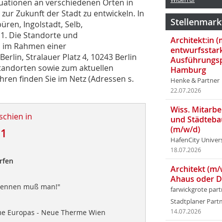
tuationen an verschiedenen Orten in
ur Zukunft der Stadt zu entwickeln. In
Stellenmark
üren, Ingolstadt, Selb,
1. Die Standorte und
Architekt:in 
1 im Rahmen einer
entwurfsstar
rlin, Stralauer Platz 4, 10243 Berlin
Ausführungsp
tandorten sowie zum aktuellen
Hamburg
en finden Sie im Netz (Adressen s.
Henke & Partner
22.07.2026
Wiss. Mitarbei
schien in
und Städteba
(m/w/d)
11
HafenCity Univer
18.07.2026
rfen
Architekt (m/
Ahaus oder 
Brennen muß man!"
farwickgrote par
Stadtplaner Par
me Europas - Neue Therme Wien
14.07.2026