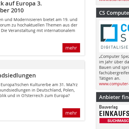
k auf Europa 3.
ber 2010
CS Computer
en und Modernisieren bietet am 19. und
Forum zu hochaktuellen Themen aus der
 Die Veranstaltung mit internationalem
mehr
„Computer Spez
im Jahr über d
Bauen und spri
fachübergreife
ndsiedlungen
Tätigen an.
www.computer-
 Europa?ischen Kulturerbe am 31. Ma?rz
undsiedlungen in Deutschland, Polen,
lik und in O?sterreich zum Europa?
Anbieter fi
mehr