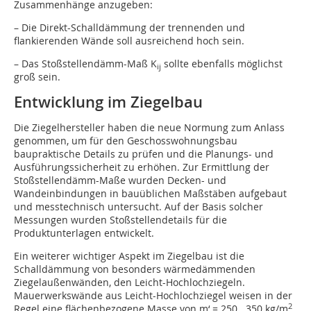
Zusammenhänge anzugeben:
– Die Direkt-Schalldämmung der trennenden und
flankierenden Wände soll ausreichend hoch sein.
– Das Stoßstellendämm-Maß K
sollte ebenfalls möglichst
ij
groß sein.
Entwicklung im Ziegelbau
Die Ziegelhersteller haben die neue Normung zum Anlass
genommen, um für den Geschoss­wohnungsbau
baupraktische Details zu prüfen und die Planungs- und
Ausführungssicherheit zu erhöhen. Zur Ermittlung der
Stoßstellendämm-Maße wurden Decken- und
Wandeinbindungen in bauüblichen Maßstäben aufgebaut
und messtechnisch untersucht. Auf der Basis solcher
Messungen wurden Stoßstellendetails für die
Produktunterlagen entwickelt.
Ein weiterer wichtiger Aspekt im Ziegelbau ist die
Schalldämmung von besonders wärmedämmenden
Ziegelaußenwänden, den Leicht-Hochlochziegeln.
Mauerwerkswände aus Leicht-Hochlochziegel weisen in der
2
Regel eine flächenbezogene Masse von m‘ = 250...350 kg/m