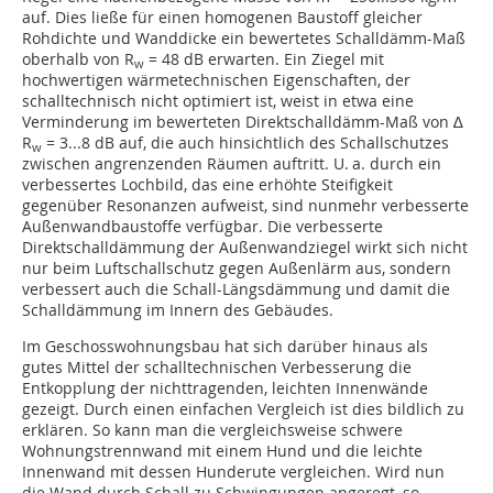
auf. Dies ließe für einen homogenen Baustoff gleicher
Rohdichte und Wanddicke ein bewertetes Schalldämm-Maß
oberhalb von R
= 48 dB erwarten. Ein Ziegel mit
w
hochwertigen wärmetechnischen Eigenschaften, der
schalltechnisch nicht optimiert ist, weist in etwa eine
Verminderung im bewerteten Direktschalldämm-Maß von ∆
R
= 3...8 dB auf, die auch hinsichtlich des Schallschutzes
w
zwischen angrenzenden Räumen auftritt. U. a. durch ein
verbessertes Loch­bild, das eine erhöhte Steifigkeit
gegenüber Resonanzen aufweist, sind nunmehr verbesserte
Außenwandbaustoffe verfügbar. Die verbesserte
Direktschalldämmung der Außen­wandziegel wirkt sich nicht
nur beim Luftschall­schutz gegen Außenlärm aus, sondern
verbessert auch die Schall-Längsdämmung und damit die
Schalldämmung im Innern des Gebäudes.
Im Geschosswohnungsbau hat sich darüber hinaus als
gutes Mittel der schalltechnischen Verbesserung die
Entkopplung der nichttragenden, leichten Innenwände
gezeigt. Durch einen einfachen Vergleich ist dies bildlich zu
erklären. So kann man die vergleichsweise schwere
Wohnungstrennwand mit einem Hund und die leichte
Innenwand mit dessen Hunderute vergleichen. Wird nun
die Wand durch Schall zu Schwingungen angeregt, so