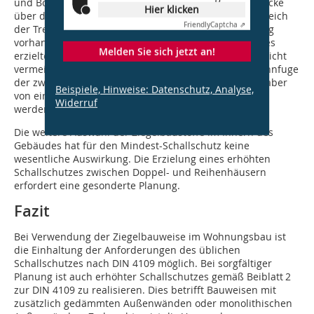
und Bodenplatte ohne Trennfuge durchlaufen. Die Decke
Hier klicken
über dem Kellergeschoss ist aber in jedem Fall im Bereich
Friendly
Captcha ⇗
der Trennfuge zu trennen. Sofern keine Unterkellerung
vorhanden ist, lässt sich eine leichte Verminderung des
Melden Sie sich jetzt an!
erzielten Schalldämm-Maßes im Erdgeschoss häufig nicht
vermeiden. Wenn die Bodenplatte im Bereich der Trennfuge
der zweischaligen Haustrennwand getrennt ist, kann aber
Beispiele, Hinweise: Datenschutz, Analyse,
von einem Wert von mind. R‘
= 59 dB ausgegangen
w
Widerruf
werden.
Die weitere Auswahl der Ziegelbaustoffe im Innern des
Gebäudes hat für den Mindest-Schallschutz keine
wesentliche Auswirkung. Die Erzielung eines erhöhten
Schallschutzes zwischen Doppel- und Reihenhäusern
erfordert eine gesonderte Planung.
Fazit
Bei Verwendung der Ziegelbauweise im Wohnungsbau ist
die Einhaltung der Anforderun­gen des üblichen
Schallschutzes nach DIN 4109 möglich. Bei sorgfältiger
Planung ist auch erhöhter Schallschutzes gemäß Beiblatt 2
zur DIN 4109 zu realisieren. Dies betrifft Bauweisen mit
zusätzlich gedämmten Außenwänden oder monolithischen