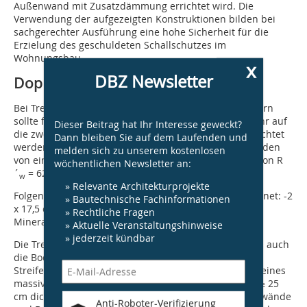
Außenwand mit Zusatzdämmung errichtet wird. Die
Verwendung der aufgezeigten Konstruktionen bilden bei
sachgerechter Ausführung eine hohe Sicherheit für die
Erzielung des geschuldeten Schallschutzes im
Wohnungsbau.
x
DBZ Newsletter
Doppelhäuser / Reihenhäuser
Bei Trennwänden zwischen Doppel- und Reihenhäusern
sollte für einen ausreichenden Schallschutz nicht mehr auf
Dieser Beitrag hat Ihr Interesse geweckt?
die zweischalige Bauweise der Haustrennwände verzichtet
Dann bleiben Sie auf dem Laufenden und
werden. Als Anforderung kann bei zweischaligen Wänden
melden sich zu unserem kostenlosen
von einem Wert für das bewertete Schalldämm-Maß von R
wöchentlichen Newsletter an:
´
= 62 dB ausgegangen werden.
w
» Relevante Architekturprojekte
Folgende Bauweise ist für die Haus-Trennwände geeignet: -2
» Bautechnische Fachinformationen
x 17,5 cm HLz-Plan T, RDK 1,2-Trennfuge ≥ 30 mm mit
» Rechtliche Fragen
Mineralfaserplatten (Haustrennwandplatten).
» Aktuelle Veranstaltungshinweise
» jederzeit kündbar
Die Trennfuge sollte sowohl die Kelleraußenwände als auch
die Bodenplatte separieren. Ein gemeinsames
Streifenfundament ist zulässig. Im Fall der Erstellung eines
massiven Kellers aus wasserundurchlässigem, mind. ≥ 25
cm dickem Stahlbeton („weiße Wanne“) können Kellerwände
Anti-Roboter-Verifizierung