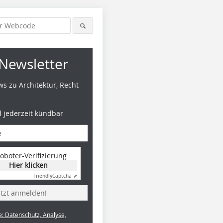
Newsletter
s zu Architektur, Recht
d jederzeit kündbar
oboter-Verifizierung
Hier klicken
Friendly
Captcha ⇗
etzt anmelden!
e: Datenschutz, Analyse,