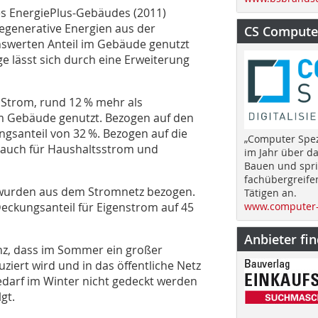
es EnergiePlus-Gebäudes (2011)
Regenerative Energien aus der
CS Computer
swerten Anteil im Gebäude genutzt
ge lässt sich durch eine Erweiterung
 Strom, rund 12 % mehr als
 im Gebäude genutzt. Bezogen auf den
gsanteil von 32 %. Bezogen auf die
„Computer Spez
rauch für Haushaltsstrom und
im Jahr über d
Bauen und spri
fachübergreife
 wurden aus dem Stromnetz bezogen.
Tätigen an.
eckungsanteil für Eigenstrom auf 45
www.computer-
Anbieter fi
anz, dass im Sommer ein großer
iert wird und in das öffentliche Netz
darf im Winter nicht gedeckt werden
gt.