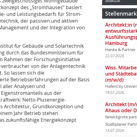
ls zweigeschossiges Wohngebäude
mtkonzept des „Stromhauses“ basiert
Stellenmark
e- und Leistungsbedarfs für Strom-
echnik, der passiven und aktiven
Architekt:in 
Management und der Integration von
entwurfsstar
Ausführungsp
Hamburg
nstitut für Gebäude und Solartechnik
Henke & Partner
ung durch das Bundesministerium für
22.07.2026
m Rahmen der Forschungsinitiative
-verbraucher von der Anlagentechnik
Wiss. Mitarbei
 So lassen sich die
und Städteba
rte Betriebserfahrungen auf der Basis
(m/w/d)
l aller Analysen und
HafenCity Univer
Eigenstromanteils aus der
18.07.2026
raftwerk: Netto-Plusenergie-
Architekt (m/
s Architektur, Grundkonzeption und
Ahaus oder 
einem Jahr Betrieb stehen
farwickgrote par
as zukunftsfähige Energiekonzept
Stadtplaner Par
14.07.2026