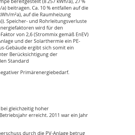
e bereitgestellt (8 257 kWh/a), 27 %
) beitragen. Ca. 10 % entfallen auf die
kWh/­m²a), auf die Raumheizung
)). Speicher- und Rohrleitungsverluste
energiefaktoren wird für den
-Faktor von 2,6 (Strommix gemäß EnEV)
Anlage und der Solarthermie ein PE-
s-Gebäude ergibt sich somit ein
nter Berücksichtigung der
den Standard
 negativer Primärenergiebedarf.
bei gleichzeitig hoher
etriebsjahr erreicht. 2011 war ein Jahr
überschuss durch die PV-Anlage betrug