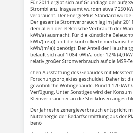
Für 2011 ergibt sich auf Grundlage der aufge
Strombilanz. Insgesamt wurden etwa 7 250 k
verbraucht. Der EnergiePlus-Standard wurde s
Der gesamte Stromverbrauch lag im Jahr 2011 
dem allein der elektrische Verbrauch der Wä
kWh/a) ausmacht. Für die künstliche Beleuch
kWh/(m²a)) und die kontrollierte mechanische
kWh/(m²a)) benötigt. Der Anteil der Hausha
beläuft sich auf 1 084 kWh/a oder 12 % (4,0 kWh
relativ großer Stromverbrauch auf die MSR-Tec
chen Ausstattung des Gebäudes mit Messtec
Forschungsprojektes geschuldet. Daher ist die
gewöhnliche Wohngebäude. Rund 1 120 kWh/a 
Verfügung. Unter Son­stiges wird der Konsum al
Kleinverbraucher an die Steckdosen angeschl
Der Jahresheizenergieverbrauch entspricht m
Nutzenergie der Bedarfsermittlung aus der Pl
benö