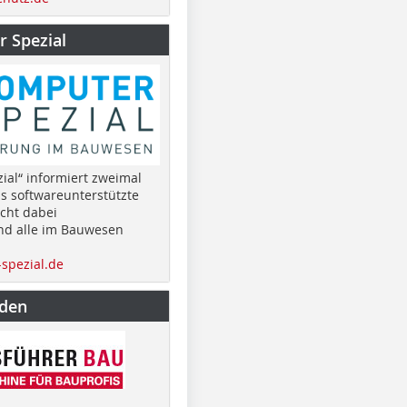
 Spezial
ial“ informiert zweimal
as softwareunterstützte
cht dabei
nd alle im Bauwesen
spezial.de
nden