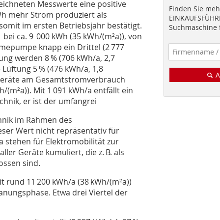
zeichneten Messwerte eine positive
Finden Sie mehr
Wh mehr Strom produziert als
EINKAUFSFÜHRE
omit im ersten Betriebsjahr bestätigt.
Suchmaschine f
bei ca. 9 000 kWh (35 kWh/(m²a)), von
rmepumpe knapp ein Drittel (2 777
tung werden 8 % (706 kWh/a, 2,7
 Lüftung 5 % (476 kWh/a, 1,8
A
ltgeräte am Gesamtstromverbrauch
/(m²a)). Mit 1 091 kWh/a entfällt ein
hnik, er ist der umfangrei
hnik im Rahmen des
ser Wert nicht repräsentativ für
stehen für Elektromobilität zur
ler Geräte kumuliert, die z. B. als
ossen sind.
it rund 11 200 kWh/a (38 kWh/(m²a))
anungsphase. Etwa drei Viertel der