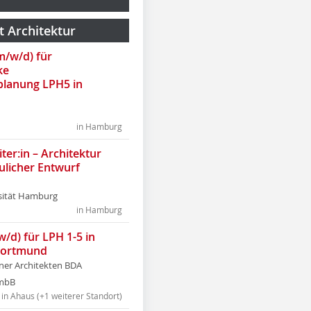
t Architektur
(m/w/d) für
ke
lanung LPH5 in
in Hamburg
ter:in – Architektur
ulicher Entwurf
sität Hamburg
in Hamburg
w/d) für LPH 1-5 in
Dortmund
tner Architekten BDA
tmbB
in Ahaus (+1 weiterer Standort)