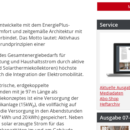
Service
ntwickelte mit dem EnergiePlus-
fort und zeitgemäße Architektur mit
rbindet. Das Motto lautet: Aktivhaus
rundprinzipien einer
 des Gesamtenergiebedarfs für
tung und Haushaltsstrom durch aktive
d Solarthermiekollektoren) höchste
h die Integration der Elektromobilität.
trische, erdgekoppelte
Aktuelle Ausga
den mit je 97 m Länge als
Mediadaten
iekonzeptes ist eine Versorgung der
Abo-Shop
aikanlage (15kW
), die vollflächig auf
Heftarchiv
p
ür die Versorgung in den Abendstunden
 (7 kWh und 20 kWh) gespeichert. Neben
Ausgabe 07
 solar erzeugte Strom für das
herkapazitäten im und am Gebäude