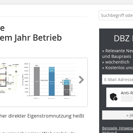
de
nem Jahr Betrieb
DBZ 
» Relevante New
und Baupraxis
» wöchentlich
» Kostenlos un
Anti-R
» J
her direkter Eigenstromnutzung heißt
Beispiele, Hinweis
Widerruf