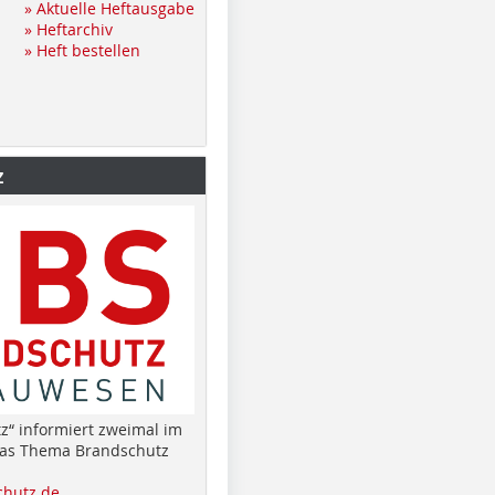
» Aktuelle Heftausgabe
» Heftarchiv
» Heft bestellen
z
z“ informiert zweimal im
das Thema Brandschutz
hutz.de