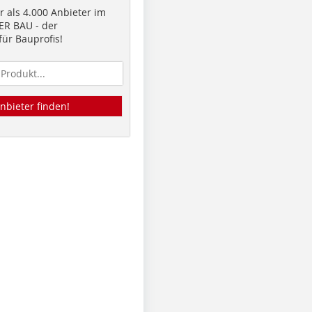
 als 4.000 Anbieter im
R BAU - der
ür Bauprofis!
nbieter finden!