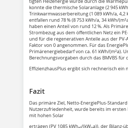
tigten Heizenergie wurde durch die Wärmepump
konnte die thermische Solaranlage (2 945 kWh/a
Trinkwarmwasserbereitung (1 089 kWh/a, 4,2 
entfallen rund 78 % (8 753 kWh/a, 34 kWh/(m²a
haben einen Anteil von rund 12 %. Als Primär
Strombezug aus dem öffentlichen Netz ein PE
und für die regenerativen Anteile aus der PV-
Faktor von 0 angenommen. Für das EnergiePlu
Primärenergiebedarf von ca. 61 kWh/(m²a). U
Berechnungsvorgaben durch das BMVBS für 
EffizienzhausPlus ergibt sich rechnerisch ein
Fazit
Das primäre Ziel, Netto-EnergiePlus-Standard 
Nutzerzufriedenheit, wurde bereits im ersten B
mit hohen Solar
erträgen (PV 1085 kWh
/(kW
a)), der Bilanz-
el
p