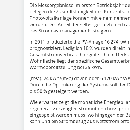
Die Messergebnisse im ersten Betriebsjahr d
belegen die Zukunftsfähigkeit des Konzepts. 
Photovoltaikanlage können mit einem nennen
werden. Der Anteil der selbst genutzten Erträ
des Stromlastmanagements steigern.
In 2011 produzierte die PV-Anlage 16 274 kWh
prognostiziert. Lediglich 18 % wurden direkt
Gesamtstromverbrauch ergibt sich ein Deckun
Wohnfläche liegt der spezifische Gesamtverb
Wärmebereitstellung bei 35 kWh/
(m²a). 24 kWh/(m²a) davon oder 6 170 kWh/a
Durch die Optimierung der Systeme soll der D
bis 50 % gesteigert werden.
Wie erwartet zeigt die monatliche Energiebil
regenerativ erzeugter Stromüberschuss produz
eingespeist werden muss, wo hingegen der Be
kann und ein Strombezug aus Netzstrom erfol