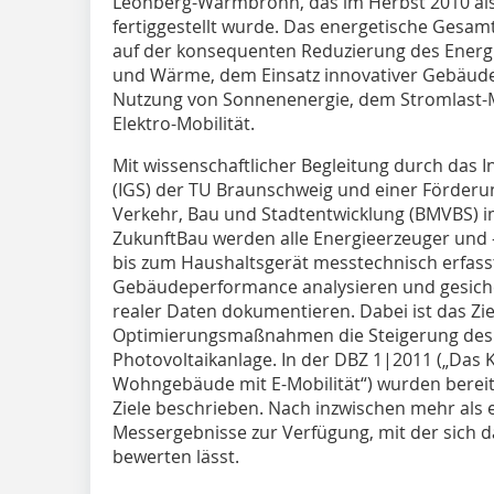
Leonberg-Warmbronn, das im Herbst 2010 a
fertiggestellt wurde. Das energetische Gesa
auf der konsequenten Reduzierung des Energi
und Wärme, dem Einsatz innovativer Gebäudet
Nutzung von Sonnenenergie, dem Stromlast-
Elektro-Mobilität.
Mit wissenschaftlicher Begleitung durch das I
(IGS) der TU Braunschweig und einer Förder
Verkehr, Bau und Stadtentwicklung (BMVBS) i
ZukunftBau werden alle Energieerzeuger und 
bis zum Haushaltsgerät messtechnisch erfasst.
Gebäudeperformance analysieren und gesiche
realer Daten dokumentieren. Dabei ist das Zie
Optimierungsmaßnahmen die Steigerung des 
Photovoltaikanlage. In der DBZ 1|2011 („Das K
Wohngebäude mit E-Mobilität“) wurden bereit
Ziele beschrieben. Nach inzwischen mehr als 
Messergebnisse zur Verfügung, mit der sich d
bewerten lässt.