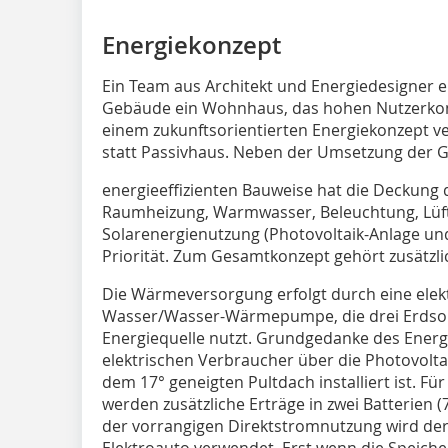
Energiekonzept
Ein Team aus Architekt und Energiedesigner e
Gebäude ein Wohnhaus, das hohen Nutzerkom
einem zukunftsorientierten Energiekonzept ve
statt Passivhaus. Neben der Umsetzung der G
energieeffizienten Bauweise hat die Deckung
Raumheizung, Warmwasser, Beleuchtung, Lüf
Solarenergienutzung (Photovoltaik-Anlage un
Priorität. Zum Gesamtkonzept gehört zusätzlic
Die Wärmeversorgung erfolgt durch eine elek
Wasser/Wasser-Wärmepumpe, die drei Erdson
Energiequelle nutzt. Grund­gedanke des Energ
elektrischen Verbraucher über die Photovolt
dem 17° geneigten Pultdach installiert ist. F
werden zusätzliche Erträge in zwei Batterien
der vorrangigen Direktstromnutzung wird der
Elektroauto verwendet. Erst wenn die Speic