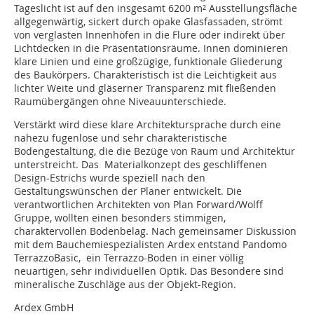
Tageslicht ist auf den insgesamt 6200 m² Ausstellungsfläche
allgegenwärtig, sickert durch opake Glasfassaden, strömt
von verglasten Innenhöfen in die Flure oder indirekt über
Lichtdecken in die Präsentationsräume. Innen dominieren
klare Linien und eine großzügige, funktionale Gliederung
des Baukörpers. Charakteristisch ist die Leichtigkeit aus
lichter Weite und gläserner Transparenz mit fließenden
Raumübergängen ohne Niveauunterschiede.
Verstärkt wird diese klare Architektursprache durch eine
nahezu fugenlose und sehr charakteristische
Bodengestaltung, die die Bezüge von Raum und Architektur
unterstreicht. Das Materialkonzept des geschliffenen
Design-Estrichs wurde speziell nach den
Gestaltungswünschen der Planer entwickelt. Die
verantwortlichen Architekten von Plan Forward/Wolff
Gruppe, wollten einen besonders stimmigen,
charaktervollen Bodenbelag. Nach gemeinsamer Diskussion
mit dem Bauchemiespezialisten Ardex entstand Pandomo
TerrazzoBasic, ein Terrazzo-Boden in einer völlig
neuartigen, sehr individuellen Optik. Das Besondere sind
mineralische Zuschläge aus der Objekt-Region.
Ardex GmbH