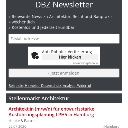
DBZ Newsletter
» Relevante News zu Architektur, Recht und Baupraxis
» wöchentlich
» Kostenlos und jederzeit kündbar
Anti-Roboter-Verifizierung
Hier klicken
Friendly
Captcha ⇗
» Jetzt anmelden!
Beispiele, Hinweise: Datenschutz, Analyse, Widerruf
Stellenmarkt Architektur
Architekt:in (m/w/d) für entwurfsstarke
Ausführungsplanung LPH5 in Hamburg
Henke & Partner
22.07.2026
in Hamburg