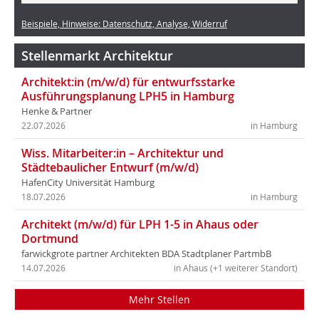
Beispiele, Hinweise: Datenschutz, Analyse, Widerruf
Stellenmarkt Architektur
Architekt:in (m/w/d) für entwurfsstarke
Ausführungsplanung LPH5 in Hamburg
Henke & Partner
22.07.2026
in Hamburg
Wiss. Mitarbeiter:in – Architektur und
Städtebaulicher Entwurf (m/w/d)
HafenCity Universität Hamburg
18.07.2026
in Hamburg
Architekt (m/w/d) für LPH 1-5 in Ahaus oder
Dortmund
farwickgrote partner Architekten BDA Stadtplaner PartmbB
14.07.2026
in Ahaus (+1 weiterer Standort)
Mehr Stellen