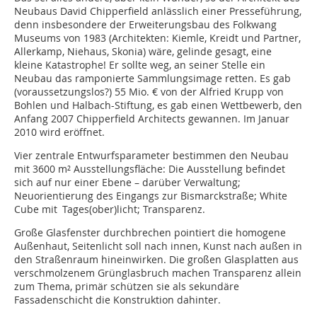
Neubaus David Chipperfield anlässlich einer Presseführung,
denn insbesondere der Erweiterungsbau des Folkwang
Museums von 1983 (Architekten: Kiemle, Kreidt und Partner,
Allerkamp, Niehaus, Skonia) wäre, gelinde gesagt, eine
kleine Katastrophe! Er sollte weg, an seiner Stelle ein
Neubau das ramponierte Sammlungsimage retten. Es gab
(voraussetzungslos?) 55 Mio. € von der Alfried Krupp von
Bohlen und Halbach-Stiftung, es gab einen Wettbewerb, den
Anfang 2007 Chipperfield Architects gewannen. Im Januar
2010 wird eröffnet.
Vier zentrale Entwurfsparameter bestimmen den Neubau
mit 3600 m² Ausstellungsfläche: Die Ausstellung befindet
sich auf nur einer Ebene – darüber Verwaltung;
Neuorientierung des Eingangs zur Bismarckstraße; White
Cube mit Tages(ober)licht; Transparenz.
Große Glasfenster durchbrechen pointiert die homogene
Außenhaut, Seitenlicht soll nach innen, Kunst nach außen in
den Straßenraum hineinwirken. Die großen Glasplatten aus
verschmolzenem Grünglasbruch machen Transparenz allein
zum Thema, primär schützen sie als sekundäre
Fassadenschicht die Konstruktion dahinter.