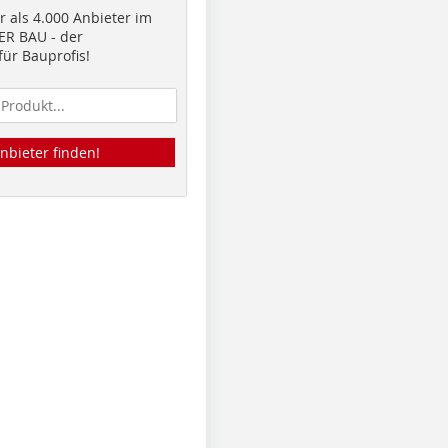
 als 4.000 Anbieter im
R BAU - der
ür Bauprofis!
nbieter finden!