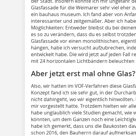
der Stadt. Insofern konnte ich mir ungefähr d
Glasfassade für die Weimarer sehr viel eher 
ein bauhaus museum. Ich fand aber von Anfan
interessanter und zeitgemäßer. Aber ich habe 
Möglichkeiten: Entweder bleibst du bei dein
es so zu verändern, dass du es selbst trotzdem
Glasfassade vor einen monolithischen, eigent
hängen, habe ich versucht aufzubrechen, inde
entwickelt habe. Die wird jetzt auf jeden Fall 
mit 24 horizontalen Lichtbändern beleuchten
Aber jetzt erst mal ohne Glas?
Also, wir hatten im VOF-Verfahren diese Glasf
Konzept fand ich sie sehr gut, in der Durchar
nicht dahingeht, wo wir eigentlich hinwollten. 
mir vorgestellt hatte. Trotzdem hielten wir al
habe unglaublich viele Studien gemacht, wie 
könnten, um dem Ganzen noch eine Leichtigke
habe ich gemerkt, dass uns die Baukosten da
schon 2016, den Bauherrn darauf aufmerksam