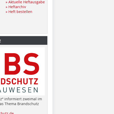
» Aktuelle Heftausgabe
» Heftarchiv
» Heft bestellen
z
z“ informiert zweimal im
das Thema Brandschutz
hutz.de