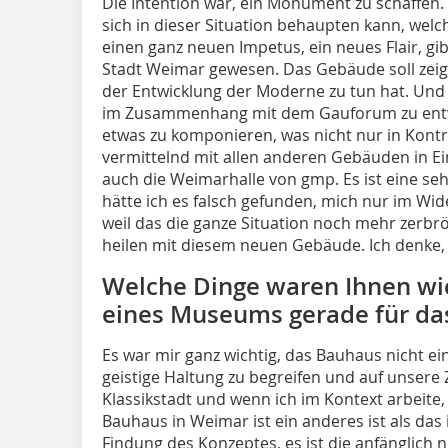
Die Intention war, ein Monument zu schaffen.
sich in dieser Situation behaupten kann, wel
einen ganz neuen Impetus, ein neues Flair, gib
Stadt Weimar gewesen. Das Gebäude soll zeige
der Entwicklung der Moderne zu tun hat. Und e
im Zusammenhang mit dem Gau­forum zu entwic
etwas zu komponieren, was nicht nur in Kont
vermittelnd mit allen anderen Gebäuden in Ei
auch die Weimarhalle von gmp. Es ist eine s
hätte ich es falsch gefunden, mich nur im Wi
weil das die ganze Situation noch mehr zerbrö
heilen mit diesem neuen Gebäude. Ich denke, 
Welche Dinge waren Ihnen wic
eines Museums gerade für da
Es war mir ganz wichtig, das Bauhaus nicht ei
geistige Haltung zu begreifen und auf unsere 
Klassikstadt und wenn ich im Kontext arbeite,
Bauhaus in Weimar ist ein anderes ist als das i
Findung des Konzeptes, es ist die anfänglich 