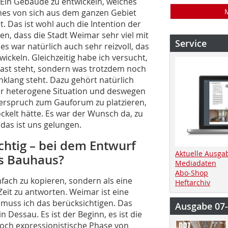
 Ein Gebäude zu entwickeln, welches
ches von sich aus dem ganzen Gebiet
t. Das ist wohl auch die Intention der
n, dass die Stadt Weimar sehr viel mit
Service
s war natürlich auch sehr reizvoll, das
keln. Gleichzeitig habe ich versucht,
rast steht, sondern was trotzdem noch
nklang steht. Dazu gehört natürlich
ehr heterogene Situation und deswegen
derspruch zum Gauforum zu platzieren,
ckelt hätte. Es war der Wunsch da, zu
das ist uns gelungen.
htig – bei dem Entwurf
Aktuelle Ausga
s Bauhaus?
Mediadaten
Abo-Shop
nfach zu kopieren, sondern als eine
Heftarchiv
Zeit zu antworten. Weimar ist eine
 muss ich das berücksichtigen. Das
Ausgabe 07
n Dessau. Es ist der Beginn, es ist die
noch expressionistische Phase von