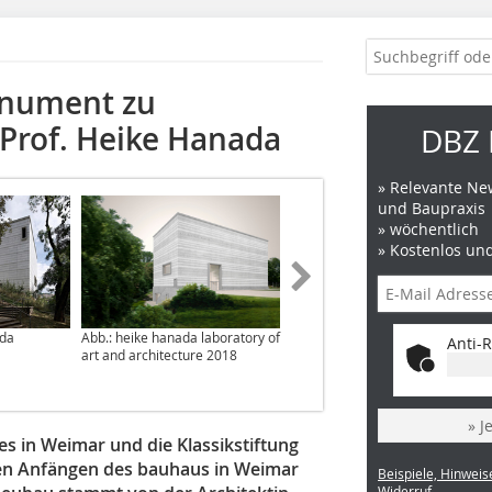
onument zu
Prof. Heike Hanada
DBZ 
» Relevante New
und Baupraxis
» wöchentlich
» Kostenlos un
ada
Abb.: heike hanada laboratory of
Abb.: heike hanada laboratory of
Anti-R
art and architecture 2018
art and architecture 2018
» J
es in Weimar und die Klassikstiftung
en Anfängen des bauhaus in Weimar
Beispiele, Hinweis
Widerruf