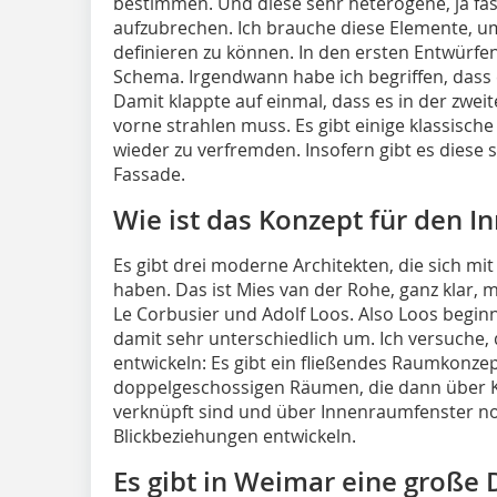
bestimmen. Und diese sehr heterogene, ja fas
aufzubrechen. Ich brauche diese Elemente, um
definieren zu können. In den ersten Entwürfen
Schema. Irgendwann habe ich begriffen, dass 
Damit klappte auf einmal, dass es in der zwei
vorne strahlen muss. Es gibt einige klassisch
wieder zu verfremden. Insofern gibt es diese s
Fassade.
Wie ist das Konzept für den 
Es gibt drei moderne Architekten, die sich m
haben. Das ist Mies van der Rohe, ganz klar, 
Le Corbusier und Adolf Loos. Also Loos beginnt
damit sehr unterschiedlich um. Ich versuche, d
entwickeln: Es gibt ein fließendes Raumkonze
doppelgeschossigen Räumen, die dann über 
verknüpft sind und über Innenraumfenster n
Blickbeziehungen entwickeln.
Es gibt in Weimar eine große