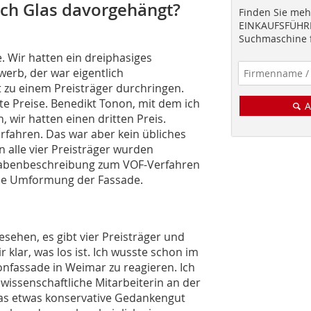
och Glas davorgehängt?
Finden Sie mehr
EINKAUFSFÜHRE
Suchmaschine f
 Wir hatten ein dreiphasiges
erb, der war eigentlich
t zu einem Preisträger durchringen.
tte Preise. Benedikt Tonon, mit dem ich
A
wir hatten einen dritten Preis.
rfahren. Das war aber kein übliches
 alle vier Preisträger wurden
gabenbeschreibung zum VOF-Verfahren
ale Umformung der Fassade.
esehen, es gibt vier Preisträger und
 klar, was los ist. Ich wusste schon im
tonfassade in Weimar zu reagieren. Ich
 wissenschaftliche Mitarbeiterin an der
das etwas konservative Gedankengut