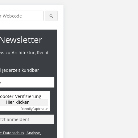
Newsletter
s zu Architektur, Recht
d jederzeit kündbar
Visualisierung: Tomás Saraceno
Visualisierung: bloomimages
oboter-Verifizierung
GmbH
Hier klicken
Friendly
Captcha ⇗
etzt anmelden!
e: Datenschutz, Analyse,