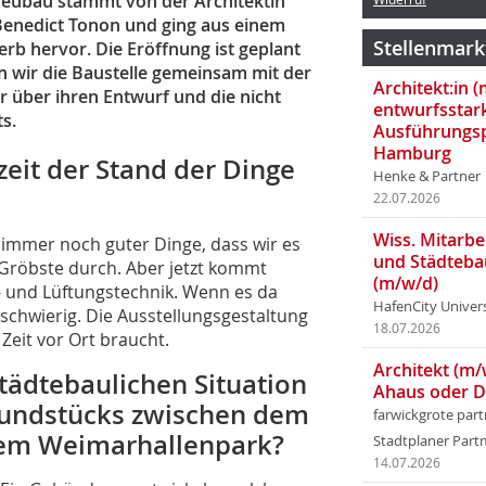
Neubau stammt von der Architektin
 Benedict Tonon und ging aus einem
Stellenmark
rb hervor. Die Eröffnung ist geplant
n wir die Baustelle gemeinsam mit der
Architekt:in 
r über ihren Entwurf und die nicht
entwurfsstar
s.
Ausführungsp
Hamburg
zeit der Stand der Dinge
Henke & Partner
22.07.2026
Wiss. Mitarbei
d immer noch guter Dinge, dass wir es
und Städteba
 Gröbste durch. Aber jetzt kommt
(m/w/d)
ma- und Lüftungstechnik. Wenn es da
HafenCity Univer
chwierig. Die Ausstellungsgestaltung
18.07.2026
e Zeit vor Ort braucht.
Architekt (m/
städtebaulichen Situation
Ahaus oder 
Grundstücks zwischen dem
farwickgrote par
em Weimarhallenpark?
Stadtplaner Par
14.07.2026