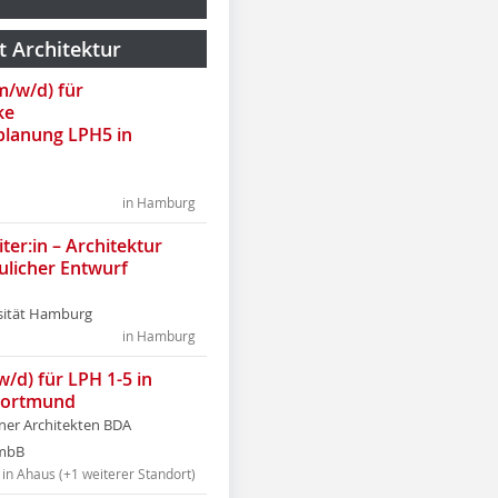
t Architektur
(m/w/d) für
ke
lanung LPH5 in
in Hamburg
ter:in – Architektur
ulicher Entwurf
sität Hamburg
in Hamburg
w/d) für LPH 1-5 in
Dortmund
tner Architekten BDA
tmbB
in Ahaus (+1 weiterer Standort)