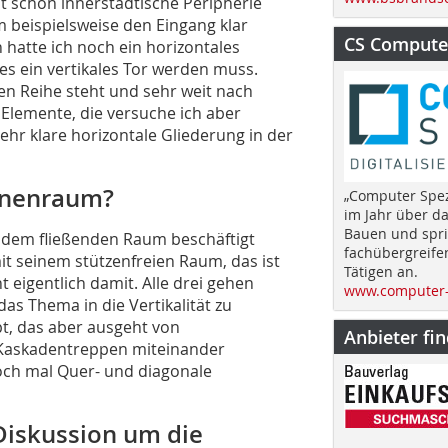
t schon innerstädtische Peripherie
 beispielsweise den Eingang klar
CS Computer
 hatte ich noch ein horizontales
es ein vertikales Tor werden muss.
ten Reihe steht und sehr weit nach
e Elemente, die versuche ich aber
ehr klare horizontale Gliederung in der
Innenraum?
„Computer Spez
im Jahr über d
Bauen und spri
it dem fließenden Raum beschäftigt
fachübergreife
mit seinem stützenfreien Raum, das ist
Tätigen an.
 eigentlich damit. Alle drei gehen
www.computer-
as Thema in die Vertikalität zu
pt, das aber ausgeht von
Anbieter fi
Kaskadentreppen miteinander
och mal Quer- und diagonale
 Diskussion um die