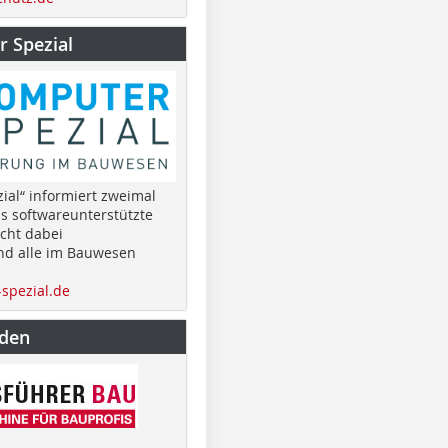
 Spezial
ial“ informiert zweimal
as softwareunterstützte
cht dabei
nd alle im Bauwesen
spezial.de
nden