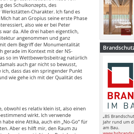
ung des Schulkonzepts, des
Werkstätten-Charakter. Ich fand es
 Mich hat an Gropius seine erste Phase
eressiert, also wie er bei Peter
war da. Alle drei haben eigentlich,
chitektur angenommen und ganz
i mit dem Begriff der Monumentalität
Brandschut
ich gerade im Kontext mit der NS-
das so im Wettbewerbsbeitrag natürlich
damals auch gar nicht so bewusst,
e ich, dass das ein springender Punkt
 und wie gehe ich mit der Qualität des
obwohl es relativ klein ist, also einen
 bestimmend wirkt. Ich verwende
„BS Brandschut
h habe eine Attika, auch ein „No-Go“ für
Jahr rund um 
am Bau.
ten. Aber es hilft mir, den Raum zu
www.bsbrandsc