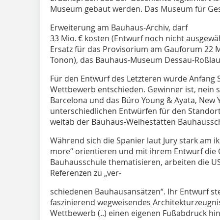
Museum gebaut werden. Das Museum für Gest
Erweiterung am Bauhaus-Archiv, darf
33 Mio. € kosten (Entwurf noch nicht ausgew
Ersatz für das Provisorium am Gauforum 22 Mi
Tonon), das Bauhaus-Museum Dessau-Roßlau 
Für den Entwurf des Letzteren wurde Anfang 
Wettbewerb entschieden. Gewinner ist, nein s
Barcelona und das Büro Young & Ayata, New Yor
unterschiedlichen Entwürfen für den Standor
weitab der Bauhaus-Weihestätten Bauhaussch
Während sich die Spanier laut Jury stark am i
more“ orientieren und mit ihrem Entwurf die 
Bauhausschule thematisieren, arbeiten die US
Referenzen zu „ver-
­schiedenen Bauhausansätzen“. Ihr Entwurf ste
faszinierend wegweisendes Architekturzeugnis
Wettbewerb (..) einen eigenen Fußabdruck hint