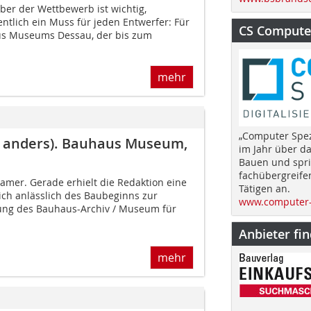
 aber der Wettbewerb ist wichtig,
entlich ein Muss für jeden Entwerfer: Für
CS Computer
s Museums Dessau, der bis zum
.
mehr
„Computer Spez
ht anders). Bauhaus Museum,
im Jahr über d
Bauen und spri
fachübergreife
gsamer. Gerade erhielt die Redaktion eine
Tätigen an.
ch anlässlich des Baubeginns zur
www.computer-
rung des Bauhaus-Archiv / Museum für
Anbieter fi
mehr