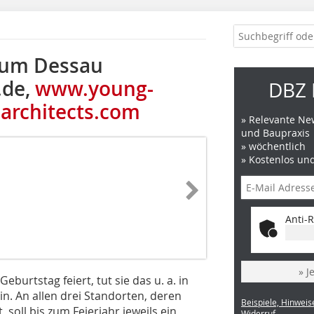
eum Dessau
.de,
www.young-
DBZ 
rchitects.com
» Relevante New
und Baupraxis
» wöchentlich
» Kostenlos un
Anti-R
» J
burtstag feiert, tut sie das u. a. in
in. An allen drei Standorten, deren
Beispiele, Hinweis
 soll bis zum Feierjahr jeweils ein
Widerruf