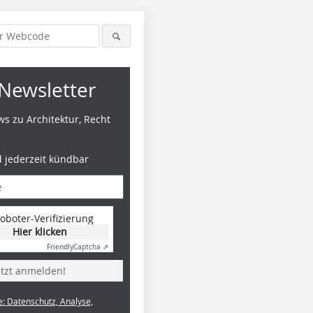
Newsletter
s zu Architektur, Recht
d jederzeit kündbar
oboter-Verifizierung
Hier klicken
Friendly
Captcha ⇗
etzt anmelden!
e: Datenschutz, Analyse,