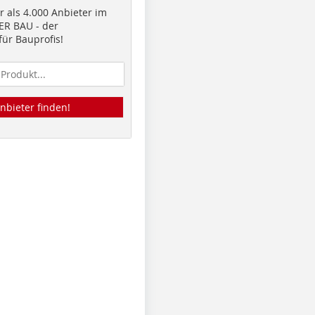
 als 4.000 Anbieter im
R BAU - der
ür Bauprofis!
nbieter finden!