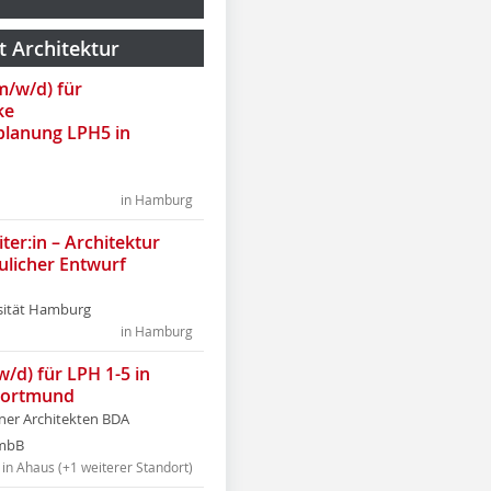
t Architektur
(m/w/d) für
ke
lanung LPH5 in
in Hamburg
ter:in – Architektur
ulicher Entwurf
sität Hamburg
in Hamburg
w/d) für LPH 1-5 in
Dortmund
tner Architekten BDA
tmbB
in Ahaus (+1 weiterer Standort)