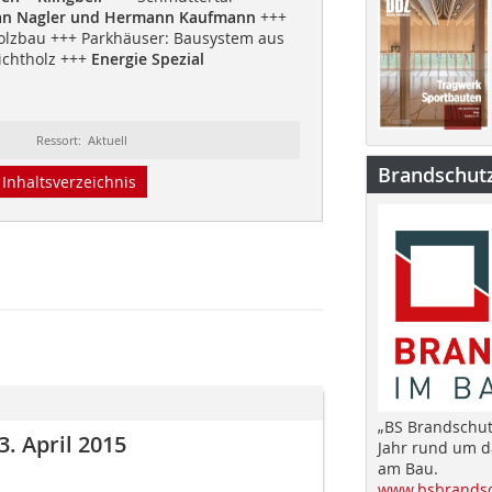
ian Nagler und Hermann Kaufmann
+++
olzbau +++ Parkhäuser: Bausystem aus
ichtholz +++
Energie Spezial
Ressort: Aktuell
Brandschut
Inhaltsverzeichnis
„BS Brandschut
. April 2015
Jahr rund um 
am Bau.
www.bsbrandsc