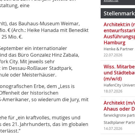
altung, eine
Stellenmark
ählt), das Bauhaus-Museum Weimar,
Architekt:in 
o. € (Arch.: Heike Hanada mit Benedikt
entwurfsstar
Ausführungsp
25 Mio. €.
Hamburg
September ein internationaler
Henke & Partner
ind das Büro Gonzalez Hinz Zabala,
22.07.2026
k City. Mit jeweils sehr
Wiss. Mitarbei
t im Dessau-Roßlauer Stadtpark,
und Städteba
ule oder Meisterhäuser.
(m/w/d)
HafenCity Univer
konografischen Erbe, dem „Less is
18.07.2026
Offenheit der historischen
-Amerikaner, so wiederum die Jury, mit
Architekt (m/
Ahaus oder 
farwickgrote par
he für „ein kraftvolles, mutiges und
Stadtplaner Par
 des 21. Jahrhunderts, das im globalen
14.07.2026
erlässt.“