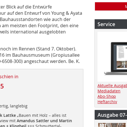
er Blick auf die Entwürfe
nur auf den Entwurf von Young & Ayata
 Bauhausstandorten wie auch der
Service
 am meisten den Footprint, den eine
weils international ausgelobten
– noch im Rennen (Stand 7. Oktober).
2016 im Bauhausmuseum (Gropiusallee
0-6508-300) angeschaut werden. Be. K.
schien in
15
Aktuelle Ausga
Mediadaten
Abo-Shop
Heftarchiv
rtig, langlebig
Ausgabe 07
k Lattke
„Bauen mit Holz – alles ist
view mit
Amandus Sattler und Martin
en + Klingbeil
+++ Schmuttertal-