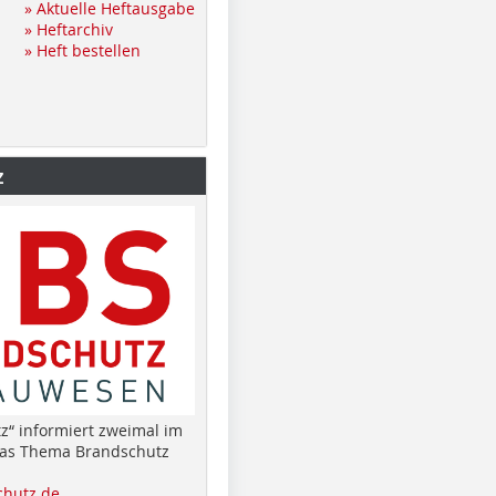
» Aktuelle Heftausgabe
» Heftarchiv
» Heft bestellen
z
z“ informiert zweimal im
das Thema Brandschutz
hutz.de