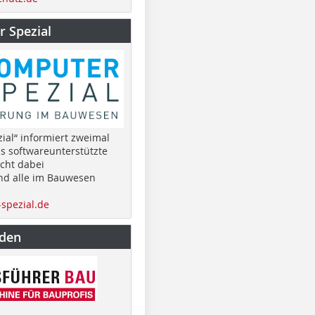
 Spezial
ial“ informiert zweimal
as softwareunterstützte
cht dabei
nd alle im Bauwesen
spezial.de
nden