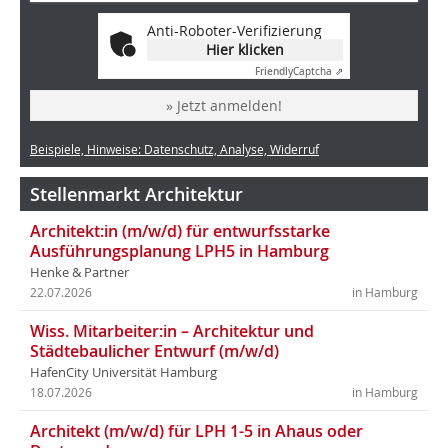
Anti-Roboter-Verifizierung
Hier klicken
Friendly
Captcha ⇗
» Jetzt anmelden!
Beispiele, Hinweise: Datenschutz, Analyse, Widerruf
Stellenmarkt Architektur
Architekt:in (m/w/d) für entwurfsstarke
Ausführungsplanung LPH5 in Hamburg
Henke & Partner
22.07.2026
in Hamburg
Wiss. Mitarbeiter:in – Architektur und
Städtebaulicher Entwurf (m/w/d)
HafenCity Universität Hamburg
18.07.2026
in Hamburg
Architekt (m/w/d) für LPH 1-5 in Ahaus oder