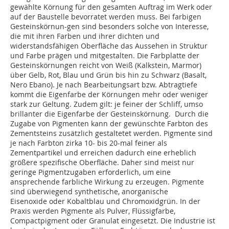
gewählte Körnung für den gesamten Auftrag im Werk oder
auf der Baustelle bevorratet werden muss. Bei farbigen
Gesteinskörnun-gen sind besonders solche von Interesse,
die mit ihren Farben und ihrer dichten und
widerstandsfähigen Oberfläche das Aussehen in Struktur
und Farbe prägen und mitgestalten. Die Farbplatte der
Gesteinskörnungen reicht von Weiß (Kalkstein, Marmor)
über Gelb, Rot, Blau und Grün bis hin zu Schwarz (Basalt,
Nero Ebano). Je nach Bearbeitungsart bzw. Abtragtiefe
kommt die Eigenfarbe der Körnungen mehr oder weniger
stark zur Geltung. Zudem gilt: je feiner der Schliff, umso
brillanter die Eigenfarbe der Gesteinskörnung. Durch die
Zugabe von Pigmenten kann der gewünschte Farbton des
Zementsteins zusätzlich gestaltetet werden. Pigmente sind
je nach Farbton zirka 10- bis 20-mal feiner als
Zementpartikel und erreichen dadurch eine erheblich
größere spezifische Oberfläche. Daher sind meist nur
geringe Pigmentzugaben erforderlich, um eine
ansprechende farbliche Wirkung zu erzeugen. Pigmente
sind überwiegend synthetische, anorganische
Eisenoxide oder Kobaltblau und Chromoxidgrün. In der
Praxis werden Pigmente als Pulver, Flüssigfarbe,
Compactpigment oder Granulat eingesetzt. Die Industrie ist