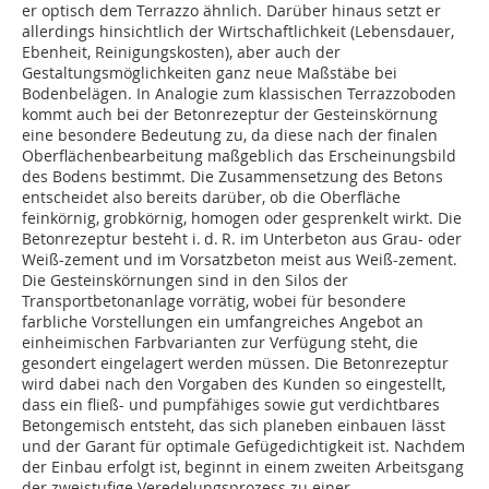
er optisch dem Terrazzo ähnlich. Darüber hinaus setzt er
allerdings hinsichtlich der Wirtschaftlichkeit (Lebensdauer,
Ebenheit, Reinigungskosten), aber auch der
Gestaltungsmöglichkeiten ganz neue Maßstäbe bei
Bodenbelägen. In Analogie zum klassischen Terrazzoboden
kommt auch bei der Betonrezeptur der Gesteinskörnung
eine besondere Bedeutung zu, da diese nach der finalen
Oberflächenbearbeitung maßgeblich das Erscheinungsbild
des Bodens bestimmt. Die Zusammensetzung des Betons
entscheidet also bereits darüber, ob die Oberfläche
feinkörnig, grobkörnig, homogen oder gesprenkelt wirkt. Die
Betonrezeptur besteht i. d. R. im Unterbeton aus Grau- oder
Weiß-zement und im Vorsatzbeton meist aus Weiß-zement.
Die Gesteinskörnungen sind in den Silos der
Transportbetonanlage vorrätig, wobei für besondere
farbliche Vorstellungen ein umfangreiches Angebot an
einheimischen Farbvarianten zur Verfügung steht, die
gesondert eingelagert werden müssen. Die Betonrezeptur
wird dabei nach den Vorgaben des Kunden so eingestellt,
dass ein fließ- und pumpfähiges sowie gut verdichtbares
Betongemisch entsteht, das sich planeben einbauen lässt
und der Garant für optimale Gefügedichtigkeit ist. Nachdem
der Einbau erfolgt ist, beginnt in einem zweiten Arbeitsgang
der zweistufige Veredelungsprozess zu einer