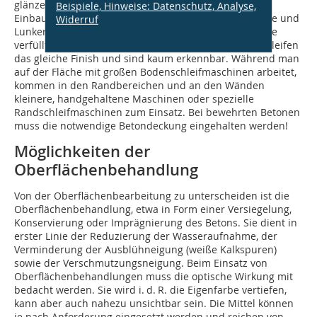
glänzenden Finish geschliffen werden. Eventuell beim
Beispiele, Hinweise: Datenschutz, Analyse,
Einbau oder Schleifen entstandene kleinere Ausbrüche und
Widerruf
Lunker werden mit einer abgestimmten Spachtelmasse
verfüllt. Die Spachtelstellen bekommen durch das Schleifen
das gleiche Finish und sind kaum erkennbar. Während man
auf der Fläche mit großen Bodenschleifmaschinen arbeitet,
kommen in den Randbereichen und an den Wänden
kleinere, handgehaltene Maschinen oder spezielle
Randschleifmaschinen zum Einsatz. Bei bewehrten Betonen
muss die notwendige Betondeckung eingehalten werden!
Möglichkeiten der
Oberflächenbehandlung
Von der Oberflächenbearbeitung zu unterscheiden ist die
Oberflächenbehandlung, etwa in Form einer Versiegelung,
Konservierung oder Imprägnierung des Betons. Sie dient in
erster Linie der Reduzierung der Wasseraufnahme, der
Verminderung der Ausblühneigung (weiße Kalkspuren)
sowie der Verschmutzungsneigung. Beim Einsatz von
Oberflächenbehandlungen muss die optische Wirkung mit
bedacht werden. Sie wird i. d. R. die Eigenfarbe vertiefen,
kann aber auch nahezu unsichtbar sein. Die Mittel können
je nach Anforderung eingesetzt werden und reichen von