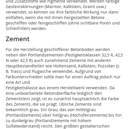
und Zusatzstoffe wie Pigmente verwendet. Werden farbige
Gesteinskörnungen (Marmor, Kalkstein, Granit usw.)
verwendet, so können sie ihre farbliche Wirkung nur dann
entfalten, wenn die mit ihnen hergestellten Betone
geschliffen oder feingeschliffen (ohne sichtbare Poren und
Schleifrillen) werden.
Zement
Für die Herstellung geschliffener Betonböden werden
neben den Portlandzementen (Festig­keitsklassen 32,5 R, 42,5
N oder 42,5 R) auch zunehmend Zemente mit anderen
Hauptbestandteilen wie Hüttensand, Kalkstein, Puzzolan (z.
B. Trass) und Flugasche verwendet. Aufgrund von
Farbunterschieden sollte man für einen Auftrag jedoch nur
eine Art und
Festigkeitsklasse aus einem Herstellwerk verwenden. Da
eine unbearbeitete Betonoberfläche lediglich den
Zementstein zeigt, ist es zunächst hauptsächlich die Farbe
des Zements, die sie prägt. Übliche Zemente sind
bekanntlich grau. Ein Grau, das von mittelgrau
(Portlandzemente) über hellgrau (Hochofenzemente) bis hin
zu dunkelgrau (Portlandzemente mit hohem
Sulfatwiderstand) reicht. Den größten gestalterischen