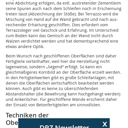
eine Abdichtung erfolgen, da evtl. austretender Zementleim
seine Spuren auch nach dem Schleifen noch in Erscheinung
treten lässt (Abzeichnung der Stöße). Bei Terrazzo wird die
Mischung von Hand auf die Wand gebracht und nach aus-
reichen­der Erhärtung geschliffen. Dies erfordert vom
Terrazzoleger viel Geschick und Erfahrung. Im Unterschied
zum Boden kann das Gemisch an der Wand nicht durch
Walzen ver­dichtet werden und hat dementsprechend eine
etwas andere Optik.
Beim Wunsch nach geschliffenen Oberflächen sind daher
Fertigteile vorteilhafter, weil hier die Herstellung nicht
lagenweise, sondern „liegend“ erfolgt. So kann ein
gleichmäßige­res Kornbild an der Oberfläche erzielt werden.
In den Fertigteilwerken gibt es große Schleifanlagen, mit
denen die Oberflächen wirtschaftlich bearbeitet werden
können. Auch gibt es keine zu überschleifenden
Abstandshalter (die Bewehrung kann hochgehängt werden)
und Ankerlöcher. Für geschliffene Wände erscheint daher
der Einsatz von Betonfertigteilen am sinnvollsten.
Techniken der
x
Oberflächenbearbeitung
DBZ Newsletter