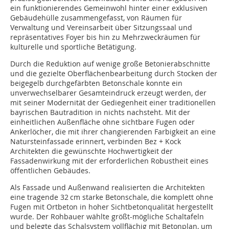
ein funktionierendes Gemeinwohl hinter einer exklusiven
Gebäudehülle zusammengefasst, von Räumen für
Verwaltung und Vereinsarbeit über Sitzungssaal und
repräsentatives Foyer bis hin zu Mehrzweckräumen für
kulturelle und sportliche Betätigung.
Durch die Reduktion auf wenige große Betonierabschnitte
und die gezielte Oberflächenbearbeitung durch Stocken der
beigegelb durchgefärbten Betonschale konnte ein
unverwechselbarer Gesamteindruck erzeugt werden, der
mit seiner Modernität der Gediegenheit einer traditionellen
bayrischen Bautradition in nichts nachsteht. Mit der
einheitlichen Außenfläche ohne sichtbare Fugen oder
Ankerlöcher, die mit ihrer changierenden Farbigkeit an eine
Natursteinfassade erinnert, verbinden Bez + Kock
Architekten die gewünschte Hochwertigkeit der
Fassadenwirkung mit der erforderlichen Robustheit eines
öffentlichen Gebäudes.
Als Fassade und Außenwand realisierten die Architekten
eine tragende 32 cm starke Betonschale, die komplett ohne
Fugen mit Ortbeton in hoher Sichtbetonqualität hergestellt
wurde. Der Rohbauer wählte größt-mögliche Schaltafeln
und belegte das Schalsystem vollflächig mit Betonplan, um