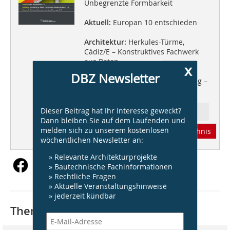
Unbegrenzte Formbarkeit
Aktuell:
Europan 10 entschieden
Architektur:
Herkules-Türme,
Cádiz/E – Konstruktives Fachwerk
aus Beton
x
DBZ Newsletter
Bautechnik:
Betonkernaktivierung –
unsichtbare Klimaanlage
Dieser Beitrag hat Ihr Interesse geweckt?
Ressort: Bautechnik
Dann bleiben Sie auf dem Laufenden und
melden sich zu unserem kostenlosen
Abonnement
Inhaltsverzeichnis
wöchentlichen Newsletter an:
» Relevante Architekturprojekte
» Bautechnische Fachinformationen
» Rechtliche Fragen
» Aktuelle Veranstaltungshinweise
» jederzeit kündbar
Thematisch passende Artikel: