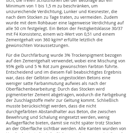
sich, die freien Schütthöhen bei der Betonage auf ein
Minimum von 1 bis 1,5 m zu beschränken, um
unzureichende Verdichtung, Lunker und Kiesnester, die
nach dem Stocken zu Tage traten, zu vermeiden. Zudem
wurde mit dem Rohbauer eine lagenweise Verdichtung auf
alle 50 cm festgelegt. Ein Beton der Festigkeitsklasse 30/37
mit F4 Konsistenz, einem w/z-Wert von 0,51 und einem
Zementgehalt von 360 kg/m³ erfüllte letztlich die
gewünschten Voraussetzungen.
Für die Durchfärbung wurde 3% Trockenpigment bezogen
auf den Zementgehalt verwendet, wobei eine Mischung von
95% gelb und 5 % Rot zum gewünschten Farbton führte.
Entscheidend und im diesem Fall beabsichtigtes Ergebnis
war, dass der Gelbton des ungestockten Betons eine
weniger satte Farbanmutung aufwies als nach der
Oberflächenbearbeitung: Durch das Stocken wird
pigmentierter Zement abgetragen, wodurch die Farbgebung
der Zuschlagstoffe mehr zur Geltung kommt. Schließlich
musste berücksichtigt werden, dass die nicht
durchgefärbten Abstandhalter aus Beton, die zwischen
Bewehrung und Schalung eingesetzt werden, wenig
Auflagerfläche bieten, damit sie nicht später trotz Stocken
an der Oberfläche sichtbar werden. Alle Kanten wurden von