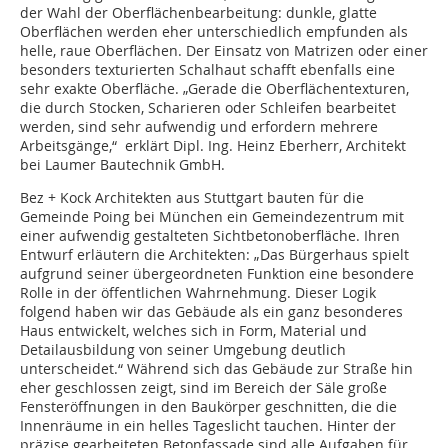
der Wahl der Oberflächenbearbeitung: dunkle, glatte
Oberflächen werden eher unterschiedlich empfunden als
helle, raue Oberflächen. Der Einsatz von Matrizen oder einer
besonders texturierten Schalhaut schafft ebenfalls eine
sehr exakte Oberfläche. „Gerade die Oberflächentexturen,
die durch Stocken, Scharieren oder Schleifen bearbeitet
werden, sind sehr aufwendig und erfordern mehrere
Arbeitsgänge,“ erklärt Dipl. Ing. Heinz Eberherr, Architekt
bei Laumer Bautechnik GmbH.
Bez + Kock Architekten aus Stuttgart bauten für die
Gemeinde Poing bei München ein Gemeindezentrum mit
einer aufwen­dig gestalteten Sichtbetonoberfläche. Ihren
Entwurf erläutern die Architekten: „Das Bürgerhaus spielt
aufgrund seiner übergeordne­ten Funktion eine besondere
Rolle in der öffentlichen Wahrnehmung. Dieser Logik
folgend haben wir das Gebäude als ein ganz besonderes
Haus entwickelt, welches sich in Form, Material und
Detailausbildung von seiner Umgebung deutlich
unterscheidet.“ Während sich das Gebäude zur Straße hin
eher geschlossen zeigt, sind im Bereich der Säle große
Fensteröffnungen in den Baukörper geschnitten, die die
Innenräume in ein helles Tageslicht tauchen. Hinter der
präzise gearbeiteten Betonfassade sind alle Aufgaben für