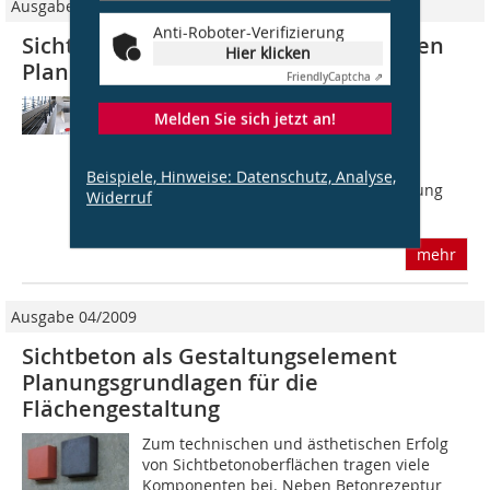
Ausgabe 02/2018
Anti-Roboter-Verifizierung
Sichtbeton: Im Spannungsfeld zwischen
Hier klicken
Planung und Ausführung
Friendly
Captcha ⇗
Es gibt unzählige Möglichkeiten, die
Melden Sie sich jetzt an!
Oberfläche oder Struktur einer
Sichtbetonfläche gestalterischen
Vorstellungen von Architekten und
Beispiele, Hinweise: Datenschutz, Analyse,
Bauherren anzupassen. Die Realisierung
Widerruf
ästhetisch...
mehr
Ausgabe 04/2009
Sichtbeton als Gestaltungselement
Planungsgrundlagen für die
Flächengestaltung
Zum technischen und ästhetischen Erfolg
von Sichtbetonoberflächen tragen viele
Komponenten bei. Neben Betonrezeptur