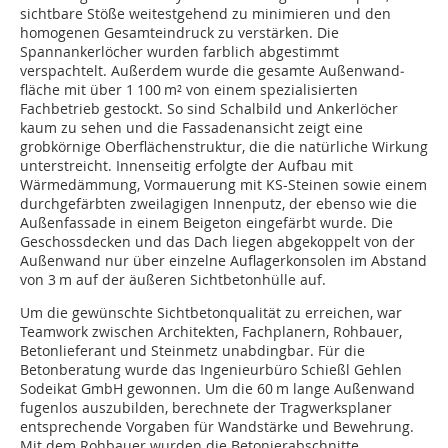
sichtbare Stöße weitestgehend zu minimieren und den
homogenen Gesamteindruck zu verstärken. Die
Spannankerlöcher wurden farblich abgestimmt
verspachtelt. Außerdem wurde die gesamte Außenwand­
fläche mit über 1 100 m² von einem spezialisierten
Fachbetrieb gestockt. So sind Schalbild und Ankerlöcher
kaum zu sehen und die Fassadenansicht zeigt eine
grobkörnige Oberflächenstruktur, die die natürliche Wirkung
unterstreicht. Innenseitig erfolgte der Aufbau mit
Wärmedämmung, Vormauerung mit KS-Steinen sowie einem
durchgefärbten zweilagigen Innenputz, der ebenso wie die
Außenfassade in einem Beigeton eingefärbt wurde. Die
Geschossdecken und das Dach liegen abgekoppelt von der
Außenwand nur über einzelne Auflagerkonsolen im Abstand
von 3 m auf der äußeren Sichtbetonhülle auf.
Um die gewünschte Sichtbetonqualität zu erreichen, war
Teamwork zwischen Architekten, Fachplanern, Rohbauer,
Betonlieferant und Steinmetz unabdingbar. Für die
Betonberatung wurde das Ingenieurbüro Schießl Gehlen
Sodeikat GmbH gewonnen. Um die 60 m lange Außenwand
fugenlos auszubilden, berechnete der Tragwerksplaner
entsprechende Vorgaben für Wandstärke und Bewehrung.
Mit dem Rohbauer wurden die Betonierabschnitte