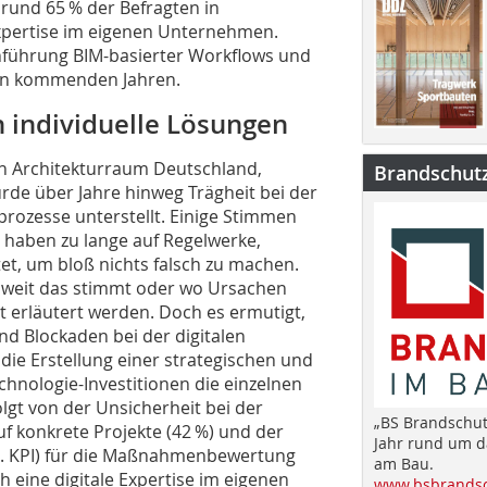
 rund 65 % der Befragten in
xpertise im eigenen Unternehmen.
 Einführung BIM-basierter Workflows und
 den kommenden Jahren.
 individuelle Lösungen
n Architekturraum Deutschland,
Brandschut
rde über Jahre hinweg Trägheit bei der
rozesse unterstellt. Einige Stimmen
haben zu lange auf Regelwerke,
t, um bloß nichts falsch zu machen.
e weit das stimmt oder wo Ursachen
cht erläutert werden. Doch es ermutigt,
d Blockaden bei der digitalen
 die Erstellung einer strategischen und
chnologie-Investitionen die einzelnen
folgt von der Unsicherheit bei der
„BS Brandschut
f konkrete Projekte (42 %) und der
Jahr rund um 
g. KPI) für die Maßnahmenbewertung
am Bau.
ich eine digitale Expertise im eigenen
www.bsbrandsc