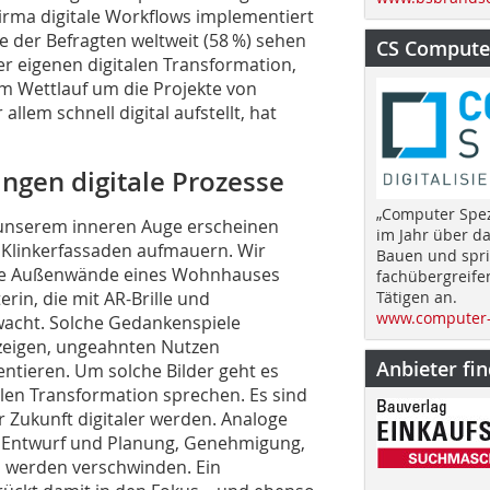
irma digitale Workflows implementiert
e der Befragten weltweit (58 %) sehen
CS Computer
r eigenen digitalen Transformation,
 im Wettlauf um die Projekte von
llem schnell digital aufstellt, hat
ngen digitale Prozesse
„Computer Spez
 unserem inneren Auge erscheinen
im Jahr über d
 Klinkerfassaden aufmauern. Wir
Bauen und spri
 die Außenwände eines Wohnhauses
fachübergreife
rin, die mit AR-Brille und
Tätigen an.
www.computer-
acht. Solche Gedankenspiele
ufzeigen, ungeahnten Nutzen
Anbieter fi
entieren. Um solche Bilder geht es
len Transformation sprechen. Es sind
r Zukunft digitaler werden. Analoge
n Entwurf und Planung, Genehmigung,
 werden verschwinden. Ein