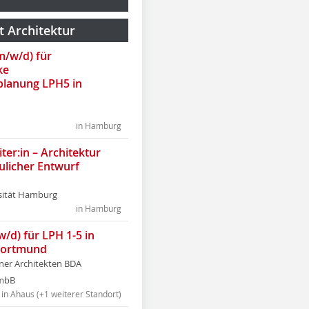
t Architektur
(m/w/d) für
ke
lanung LPH5 in
in Hamburg
ter:in – Architektur
ulicher Entwurf
sität Hamburg
in Hamburg
w/d) für LPH 1-5 in
Dortmund
tner Architekten BDA
tmbB
in Ahaus (+1 weiterer Standort)