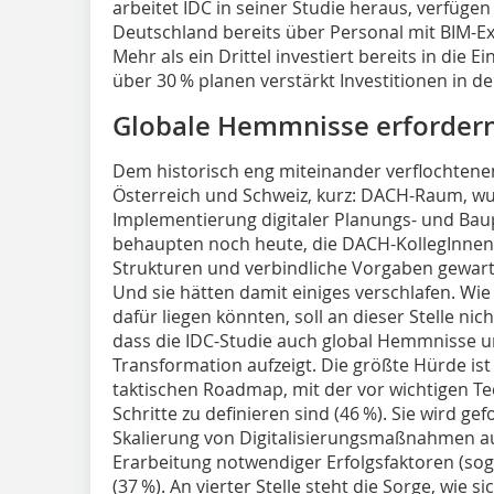
arbeitet IDC in seiner Studie heraus, verfügen
Deutschland bereits über Personal mit BIM-E
Mehr als ein Drittel investiert bereits in die
über 30 % planen verstärkt Investitionen in
Globale Hemmnisse erfordern
Dem historisch eng miteinander verflochtene
Österreich und Schweiz, kurz: DACH-Raum, wu
Implementierung digitaler Planungs- und Baup
behaupten noch heute, die DACH-KollegInnen 
Strukturen und verbindliche Vorgaben gewarte
Und sie hätten damit einiges verschlafen. Wi
dafür liegen könnten, soll an dieser Stelle ni
dass die IDC-Studie auch global Hemmnisse un
Transformation aufzeigt. Die größte Hürde ist
taktischen Roadmap, mit der vor wichtigen Te
Schritte zu definieren sind (46 %). Sie wird ge
Skalierung von Digitalisierungsmaßnahmen au
Erarbeitung notwendiger Erfolgsfaktoren (so
(37 %). An vierter Stelle steht die Sorge, wie s