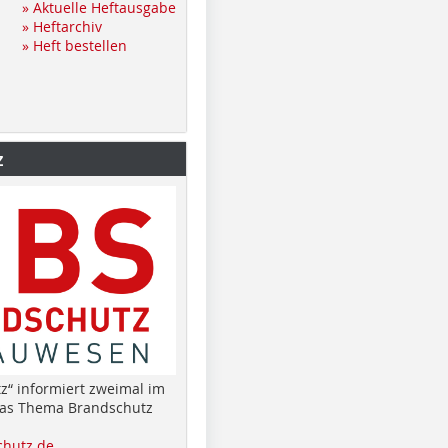
» Aktuelle Heftausgabe
» Heftarchiv
» Heft bestellen
z
z“ informiert zweimal im
das Thema Brandschutz
hutz.de