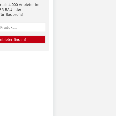
 als 4.000 Anbieter im
R BAU - der
ür Bauprofis!
nbieter finden!