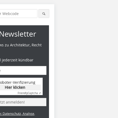
Newsletter
s zu Architektur, Recht
d jederzeit kündbar
Foto: Blende 11
Foto: Christa Lachenmaier
Foto: ERN
oboter-Verifizierung
Hier klicken
Friendly
Captcha ⇗
etzt anmelden!
e: Datenschutz, Analyse,