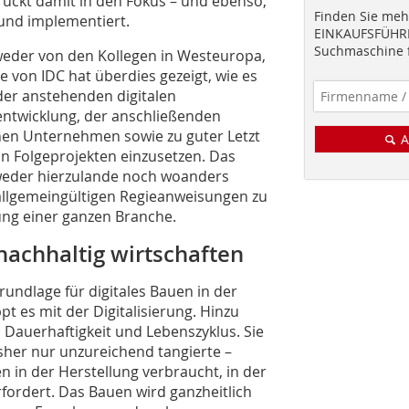
 rückt damit in den Fokus – und ebenso,
Finden Sie mehr
t und implementiert.
EINKAUFSFÜHRE
Suchmaschine f
weder von den Kollegen in Westeuropa,
e von IDC hat überdies gezeigt, wie es
 der anstehenden digitalen
ntwicklung, der anschließenden
nen Unternehmen sowie zu guter Letzt
A
n Folgeprojekten einzusetzen. Das
e weder hierzulande noch woanders
 allgemeingültigen Regieanweisungen zu
rung einer ganzen Branche.
nachhaltig wirtschaften
rundlage für digitales Bauen in der
pt es mit der Digitalisierung. Hinzu
, Dauerhaftigkeit und Lebenszyklus. Sie
sher nur unzureichend tangierte –
 in der Herstellung verbraucht, in der
fordert. Das Bauen wird ganzheitlich