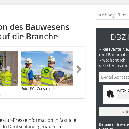
ion des Bauwesens
auf die Branche
DBZ 
» Relevante New
und Baupraxis
» wöchentlich
» Kostenlos un
Foto: PCL Construction
Foto: PERI
Anti-R
» J
ktur-Presseinformation in fast alle
Beispiele, Hinweis
: In Deutschland, genauer im
Widerruf