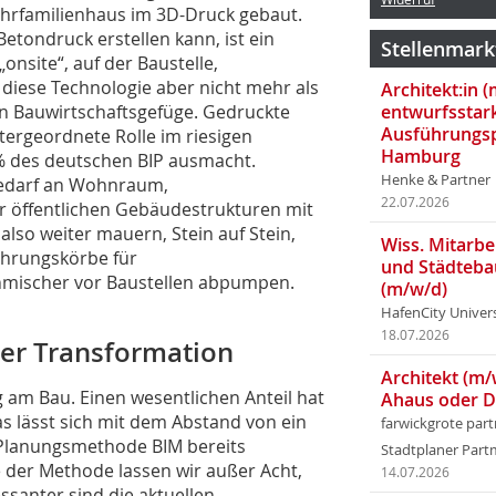
hrfamilienhaus im 3D-Druck gebaut.
etondruck erstellen kann, ist ein
Stellenmark
nsite“, auf der Baustelle,
 diese Technologie aber nicht mehr als
Architekt:in 
n Bauwirtschaftsgefüge. Gedruckte
entwurfsstar
Ausführungsp
tergeordnete Rolle im riesigen
Hamburg
 % des deutschen BIP ausmacht.
Henke & Partner
 Bedarf an Wohnraum,
22.07.2026
r öffentlichen Gebäudestrukturen mit
also weiter mauern, Stein auf Stein,
Wiss. Mitarbei
ehrungskörbe für
und Städteba
nmischer vor Baustellen abpumpen.
(m/w/d)
HafenCity Univer
18.07.2026
ler Transformation
Architekt (m/
g am Bau. Einen wesentlichen Anteil hat
Ahaus oder 
as lässt sich mit dem Abstand von ein
farwickgrote par
n Planungsmethode BIM bereits
Stadtplaner Par
le der Methode lassen wir außer Acht,
14.07.2026
ssanter sind die aktuellen