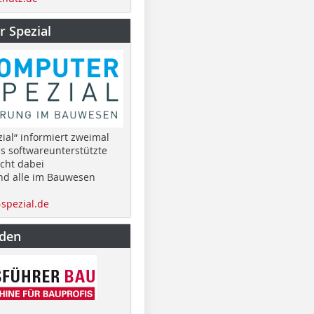
 Spezial
ial“ informiert zweimal
as softwareunterstützte
cht dabei
nd alle im Bauwesen
spezial.de
nden