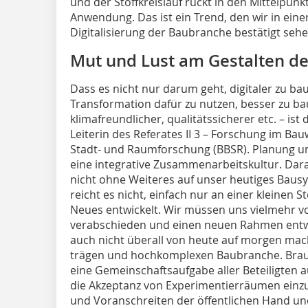
und der Stoffkreislauf rückt in den Mittelpun
Anwendung. Das ist ein Trend, den wir in eine
Digitalisierung der Baubranche bestätigt sehe
Mut und Lust am Gestalten de
Dass es nicht nur darum geht, digitaler zu ba
Transformation dafür zu nutzen, besser zu ba
klimafreundlicher, qualitätssicherer etc. – ist
Leiterin des Referates II 3 – Forschung im Ba
Stadt- und Raumforschung (BBSR). Planung u
eine integrative Zusammenarbeitskultur. Dara
nicht ohne Weiteres auf unser heutiges Bausys
reicht es nicht, einfach nur an einer kleinen 
Neues entwickelt. Wir müssen uns vielmehr v
verabschieden und einen neuen Rahmen entwicke
auch nicht überall von heute auf morgen mach
trägen und hochkomplexen Baubranche. Brauc
eine Gemeinschaftsaufgabe aller Beteiligten a
die Akzeptanz von Experimentierräumen einzu
und Voranschreiten der öffentlichen Hand und