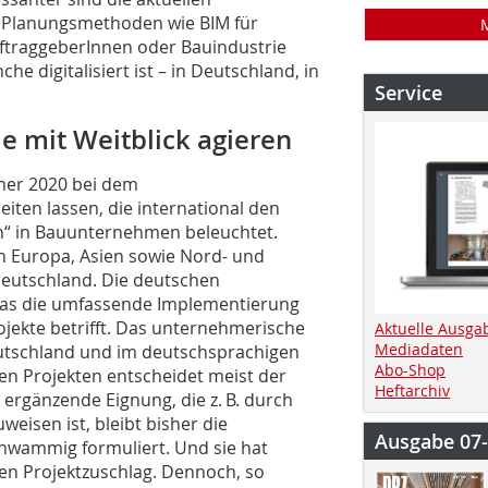
le Planungsmethoden wie BIM für
uftraggeberInnen oder Bauindustrie
he digitalisiert ist – in Deutschland, in
Service
e mit Weitblick agieren
mer 2020 bei dem
eiten lassen, die international den
on“ in Bauunternehmen beleuchtet.
 Europa, Asien sowie Nord- und
Deutschland. Die deutschen
was die um­fassende Implementierung
rojekte betrifft. Das unternehmerische
Aktuelle Ausga
Mediadaten
 Deutschland und im deutschsprachigen
Abo-Shop
en Projekten entscheidet meist der
Heftarchiv
ergänzende Eignung, die z. B. durch
weisen ist, bleibt bisher die
Ausgabe 07
chwammig formuliert. Und sie hat
den Projektzuschlag. Dennoch, so