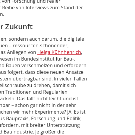
kt von Forschung und realer
r Reihe von Interviews zum Stand der
n.
r Zukunft
uen, sondern auch darum, die digitale
uen – ressourcen-schonen­der,
 das Anliegen von
Helga Kühnhenrich
,
uwesen im Bundesinstitut für Bau-,
nd Bauen verschmelzen und erfordern
us folgert, dass diese neuen Ansätze
tem übertragbar sind. In vielen Fällen
Stellschraube zu drehen, damit sich
on Traditionen und Regularien
ln. Das fällt nicht leicht und ist
bar – schon gar nicht in der sehr
hen wir mehr Experimente? JA! Es ist
us Baupraxis, Forschung und Politik,
fordern, mit breiter Unterstützung
 Bauindustrie. Je größer die