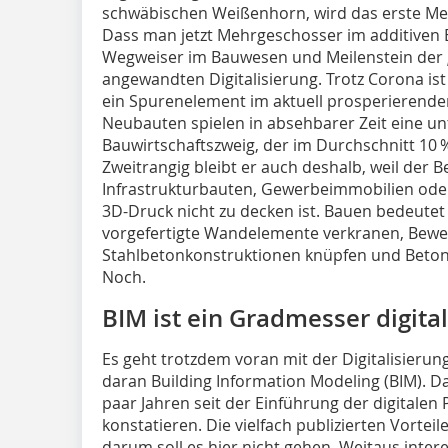
schwäbischen Weißenhorn, wird das erste Me
Dass man jetzt Mehrgeschosser im additiven B
Wegweiser im Bauwesen und Meilenstein der „o
angewandten Digitalisierung. Trotz Corona ist
ein Spurenelement im aktuell prosperierende
Neubauten spielen in absehbarer Zeit eine un
Bauwirtschaftszweig, der im Durchschnitt 10
Zweitrangig bleibt er auch deshalb, weil der
Infrastrukturbauten, Gewerbeimmobilien ode
3D-Druck nicht zu decken ist. Bauen bedeutet 
vorgefertigte Wandelemente verkranen, Bew
Stahlbetonkonstruktionen knüpfen und Beto
Noch.
BIM ist ein Gradmesser digita
Es geht trotzdem voran mit der Digitalisierun
daran Building Information Modeling (BIM). D
paar Jahren seit der Einführung der digitale
konstatieren. Die vielfach publizierten Vortei
darum soll es hier nicht gehen. Weitaus intere