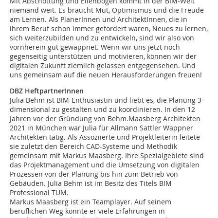
Mit Abschottung und Ellenbogen kommt in der BIM-Welt
niemand weit. Es braucht Mut, Optimismus und die Freude
am Lernen. Als PlanerInnen und ArchitektInnen, die in
ihrem Beruf schon immer gefordert waren, Neues zu lernen,
sich weiterzubilden und zu entwickeln, sind wir also von
vornherein gut gewappnet. Wenn wir uns jetzt noch
gegenseitig unterstützen und motivieren, können wir der
digitalen Zukunft ziemlich gelassen entgegensehen. Und
uns gemeinsam auf die neuen Herausforderungen freuen!
DBZ HeftpartnerInnen
Julia Behm ist BIM-Enthusiastin und liebt es, die Planung 3-
dimensional zu gestalten und zu koordinieren. In den 12
Jahren vor der Gründung von Behm.Maasberg Architekten
2021 in München war Julia für Allmann Sattler Wappner
Architekten tätig. Als Assoziierte und Projektleiterin leitete
sie zuletzt den Bereich CAD-Systeme und Methodik
gemeinsam mit Markus Maasberg. Ihre Spezialgebiete sind
das Projektmanagement und die Umsetzung von digitalen
Prozessen von der Planung bis hin zum Betrieb von
Gebäuden. Julia Behm ist im Besitz des Titels BIM
Professional TUM.
Markus Maasberg ist ein Teamplayer. Auf seinem
beruflichen Weg konnte er viele Erfahrungen in