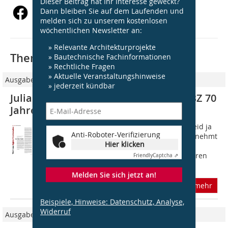
Dieser Beitrag hat Ihr Interesse geweckt?
Dann bleiben Sie auf dem Laufenden und
melden sich zu unserem kostenlosen
wöchentlichen Newsletter an:
» Relevante Architekturprojekte
Thematisch passende Artikel:
» Bautechnische Fachinformationen
» Rechtliche Fragen
» Aktuelle Veranstaltungshinweise
Ausgabe 13/2023
» jederzeit kündbar
Julia Behm und Markus Maasberg: DBZ 70
Jahre Statement
Liebe Julia, lieber Markus. Ihr beide seid ja
Anti-Roboter-Verifizierung
beruflich eher digital unterwegs. Wie nehmt
Hier klicken
Ihr das analoge Medium Print im
Allgemeinen und die DBZ im Besonderen
Friendly
Captcha ⇗
wahr? MM: Dass wir uns in der...
Melden Sie sich jetzt an!
mehr
Beispiele, Hinweise: Datenschutz, Analyse,
Widerruf
Ausgabe 04/2021