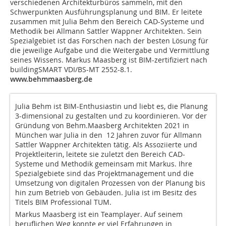
verschiedenen Architekturbüros sammeln, mit den
Schwerpunkten Ausführungsplanung und BIM. Er leitete
zusammen mit Julia Behm den Bereich CAD-Systeme und
Methodik bei Allmann Sattler Wappner Architekten. Sein
Spezialgebiet ist das Forschen nach der besten Lösung für
die jeweilige Aufgabe und die Weitergabe und Vermittlung
seines Wissens. Markus Maasberg ist BIM-zertifiziert nach
buildingSMART VDI/BS-MT 2552-8.1.
www.behmmaasberg.de
Julia Behm ist BIM-Enthusiastin und liebt es, die Planung
3-dimensional zu gestalten und zu koordinieren. Vor der
Gründung von Behm.Maasberg Architekten 2021 in
München war Julia in den 12 Jahren zuvor für Allmann
Sattler Wappner Architekten tätig. Als Assoziierte und
Projektleiterin, leitete sie zuletzt den Bereich CAD-
Systeme und Methodik gemeinsam mit Markus. Ihre
Spezialgebiete sind das Projektmanagement und die
Umsetzung von digitalen Prozessen von der Planung bis
hin zum Betrieb von Gebäuden. Julia ist im Besitz des
Titels BIM Professional TUM.
Markus Maasberg ist ein Teamplayer. Auf seinem
beruflichen Weg konnte er viel Erfahrungen in