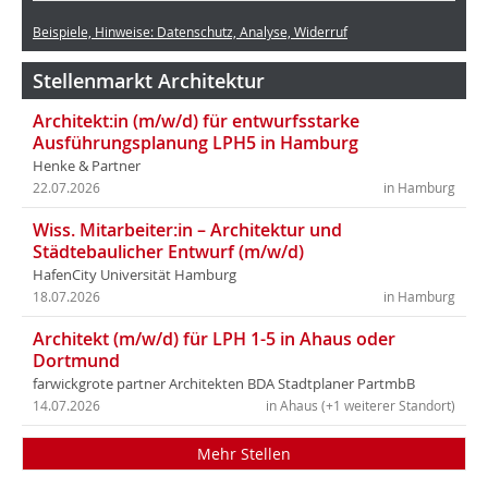
Beispiele, Hinweise: Datenschutz, Analyse, Widerruf
Stellenmarkt Architektur
Architekt:in (m/w/d) für entwurfsstarke
Ausführungsplanung LPH5 in Hamburg
Henke & Partner
22.07.2026
in Hamburg
Wiss. Mitarbeiter:in – Architektur und
Städtebaulicher Entwurf (m/w/d)
HafenCity Universität Hamburg
18.07.2026
in Hamburg
Architekt (m/w/d) für LPH 1-5 in Ahaus oder
Dortmund
farwickgrote partner Architekten BDA Stadtplaner PartmbB
14.07.2026
in Ahaus (+1 weiterer Standort)
Mehr Stellen