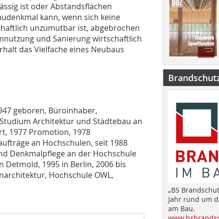
ässig ist oder Abstandsflächen
audenkmal kann, wenn sich keine
chaftlich unzumutbar ist, abgebrochen
nutzung und Sanierung wirtschaftlich
Erhalt das Vielfache eines Neubaus
Brandschut
1947 geboren, Büroinhaber,
 Studium Architektur und Städtebau an
rt, 1977 Promotion, 1978
ufträge an Hochschulen, seit 1988
und Denkmalpflege an der Hochschule
 Detmold, 1995 in Berlin, 2006 bis
narchitektur, Hochschule OWL,
„BS Brandschut
Jahr rund um 
am Bau.
www.bsbrandsc