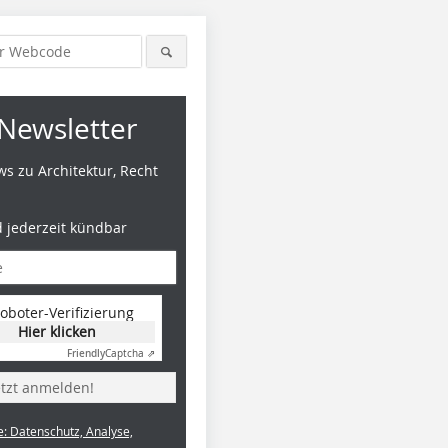
Newsletter
s zu Architektur, Recht
d jederzeit kündbar
oboter-Verifizierung
Hier klicken
Friendly
Captcha ⇗
etzt anmelden!
e: Datenschutz, Analyse,