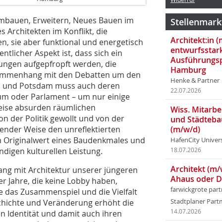
Umbauen, Erweitern, Neues Bauen im
Stellenmark
es Architekten im Konflikt, die
Architekt:in 
ten, sie aber funktional und energetisch
entwurfsstar
tlicher Aspekt ist, dass sich ein
Ausführungsp
ungen aufgepfropft werden, die
Hamburg
sammenhang mit den Debatten um den
Henke & Partner
in und Potsdam muss auch deren
22.07.2026
um oder Parlament – um nur einige
lweise absurden räumlichen
Wiss. Mitarbei
on der Politik gewollt und von der
und Städteba
ckender Weise den unreflektierten
(m/w/d)
 Originalwert eines Baudenkmales und
HafenCity Univer
ndigen kulturellen Leistung.
18.07.2026
Architekt (m/
ang mit Architektur unserer jüngeren
Ahaus oder 
r Jahre, die keine Lobby haben,
farwickgrote par
 das Zusammenspiel und die Vielfalt
chichte und Veränderung erhöht die
Stadtplaner Par
14.07.2026
en Identität und damit auch ihren