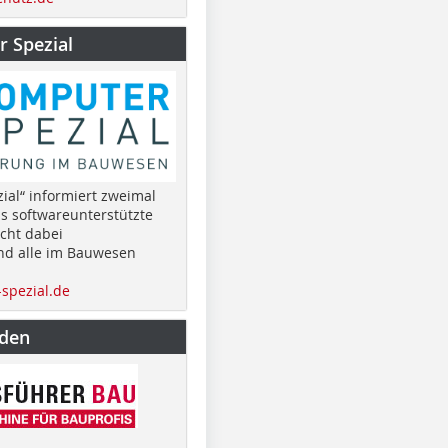
 Spezial
ial“ informiert zweimal
as softwareunterstützte
cht dabei
nd alle im Bauwesen
spezial.de
nden