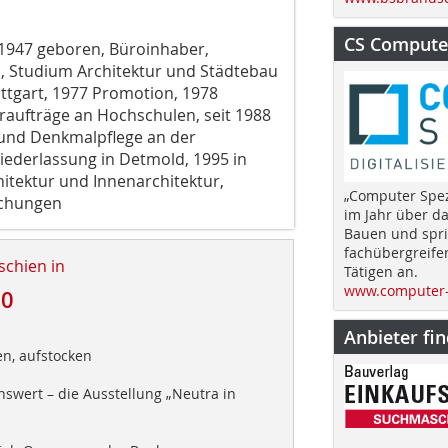
CS Computer
, 1947 geboren, Büroinhaber,
, Studium Architektur und Städtebau
ttgart, 1977 Promotion, 1978
aufträge an Hochschulen, seit 1988
 und Denkmalpflege an der
ederlassung in Detmold, 1995 in
hitektur und Innenarchitektur,
„Computer Spez
ichungen
im Jahr über d
Bauen und spri
fachübergreife
schien in
Tätigen an.
www.computer-
10
Anbieter fi
d
n, aufstocken
swert – die Ausstellung „Neutra in