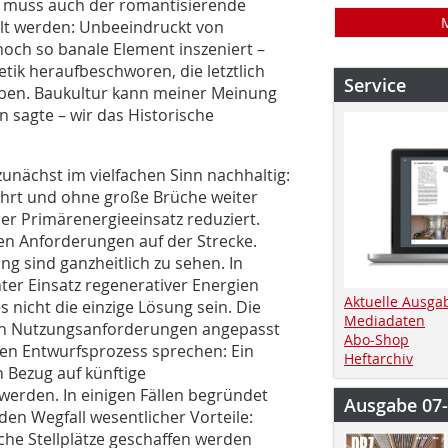
e muss auch der romantisierende
llt werden: Unbeeindruckt von
noch so banale Element inszeniert –
hetik heraufbeschworen, die letztlich
Service
ugeben. Baukultur kann meiner Meinung
 sagte – wir das Historische
unächst im vielfachen Sinn nachhaltig:
ahrt und ohne große Brüche weiter
er Primärenergieeinsatz reduziert.
chen Anforderungen auf der Strecke.
 sind ganzheitlich zu sehen. In
er Einsatz regenerativer Energien
Aktuelle Ausga
icht die einzige Lösung sein. Die
Mediadaten
n Nutzungsanforderungen angepasst
Abo-Shop
en Entwurfsprozess sprechen: Ein
Heftarchiv
 Bezug auf künftige
werden. In einigen Fällen begründet
Ausgabe 07
den Wegfall wesentlicher Vorteile:
he Stell­plätze geschaffen werden