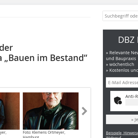
DBZ 
ider
» Relevante New
 „Bauen im Bestand“
und Baupraxis
» wöchentlich
» Kostenlos un
Anti-R
» J
yer,
Foto: Klemens Ortmeyer,
Beispiele, Hinweis
Hamburg
Widerruf