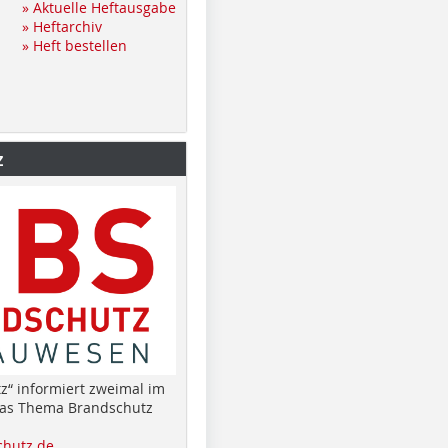
» Aktuelle Heftausgabe
» Heftarchiv
» Heft bestellen
z
z“ informiert zweimal im
das Thema Brandschutz
hutz.de