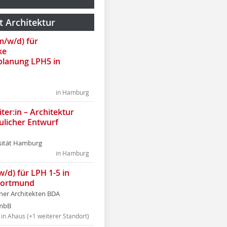
t Architektur
(m/w/d) für
ke
lanung LPH5 in
in Hamburg
ter:in – Architektur
ulicher Entwurf
sität Hamburg
in Hamburg
w/d) für LPH 1-5 in
Dortmund
tner Architekten BDA
tmbB
in Ahaus (+1 weiterer Standort)