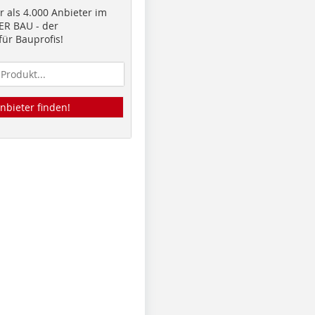
 als 4.000 Anbieter im
R BAU - der
ür Bauprofis!
nbieter finden!