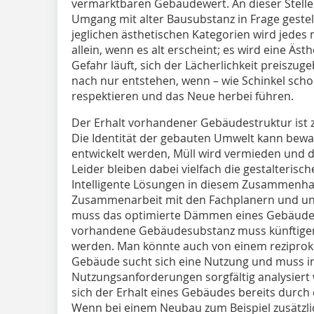
vermarktbaren Gebäudewert. An dieser Stell
Umgang mit alter Bausubstanz in Frage geste
jeglichen ästhetischen Kategorien wird jedes 
allein, wenn es alt erscheint; es wird eine Äst
Gefahr läuft, sich der Lächerlichkeit preisz
nach nur entstehen, wenn – wie Schinkel schon
respektieren und das Neue herbei führen.
Der Erhalt vorhandener Gebäudestruktur ist z
Die Identität der gebauten Umwelt kann bew
entwickelt werden, Müll wird vermieden und d
Leider bleiben dabei vielfach die gestalteris
Intelligente Lösungen in diesem Zusammenhang
Zusammenarbeit mit den Fachplanern und unt
muss das optimierte Dämmen eines Gebäudes n
vorhandene Gebäudesubstanz muss künftige
werden. Man könnte auch von einem reziprok
Gebäude sucht sich eine Nutzung und muss in
Nutzungsanforderungen sorgfältig analysiert 
sich der Erhalt eines Gebäudes bereits durch 
Wenn bei einem Neubau zum Beispiel zusätzlic