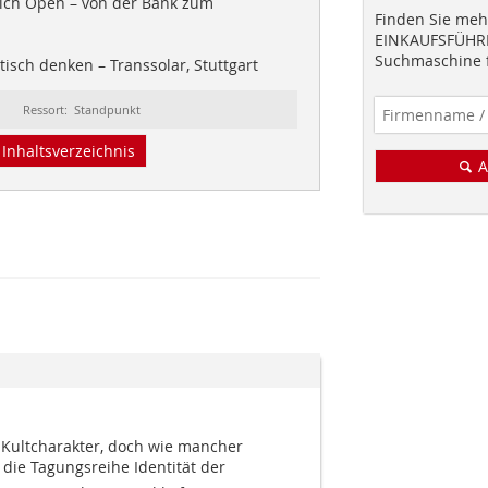
ch Open – von der Bank zum
Finden Sie mehr
EINKAUFSFÜHRE
Suchmaschine f
isch denken – Transsolar, Stuttgart
Ressort: Standpunkt
Inhaltsverzeichnis
A
n Kultcharakter, doch wie mancher
die Tagungsreihe Identität der