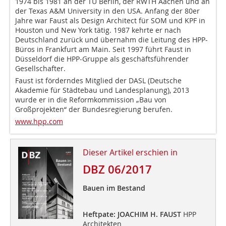
1974 bis 1981 an der TU Berlin, der RWTH Aachen und an
der Texas A&M University in den USA. Anfang der 80er
Jahre war Faust als Design Architect für SOM und KPF in
Houston und New York tätig. 1987 kehrte er nach
Deutschland zurück und übernahm die Leitung des HPP-
Büros in Frankfurt am Main. Seit 1997 führt Faust in
Düsseldorf die HPP-Gruppe als geschäftsführender
Gesellschafter.
Faust ist förderndes Mitglied der DASL (Deutsche
Akademie für Städtebau und Landesplanung), 2013
wurde er in die Reformkommission „Bau von
Großprojekten“ der Bundesregierung berufen.
www.hpp.com
Dieser Artikel erschien in
DBZ 06/2017
Bauen im Bestand
Heftpate: JOACHIM H. FAUST
HPP
Architekten