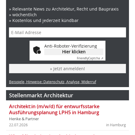
» Relevante News zu Architektur, Recht und Baupraxis
» wöchentlich
» Kostenlos und jederzeit kündbar
Anti-Roboter-Verifizierung
Hier klicken
Friendly
Captcha ⇗
» Jetzt anmelden!
Beispiele, Hinweise: Datenschutz, Analyse, Widerruf
Stellenmarkt Architektur
Architekt:in (m/w/d) für entwurfsstarke
Ausführungsplanung LPH5 in Hamburg
Henke & Partner
22.07.2026
in Hamburg