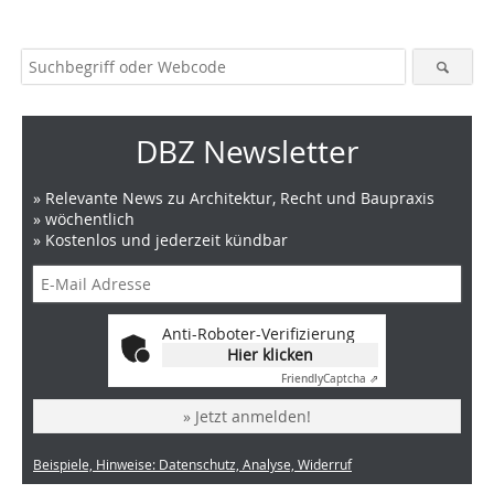
DBZ Newsletter
» Relevante News zu Architektur, Recht und Baupraxis
» wöchentlich
» Kostenlos und jederzeit kündbar
Anti-Roboter-Verifizierung
Hier klicken
Friendly
Captcha ⇗
» Jetzt anmelden!
Beispiele, Hinweise: Datenschutz, Analyse, Widerruf