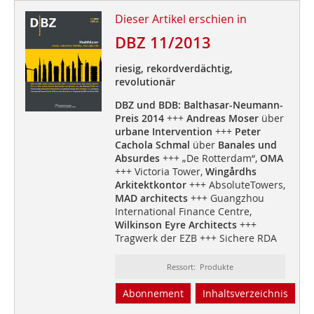
Dieser Artikel erschien in
DBZ 11/2013
riesig, rekordverdächtig,
revolutionär
DBZ und BDB: Balthasar-Neumann-
Preis 2014
+++
Andreas Moser
über
urbane Intervention
+++
Peter
Cachola Schmal
über
Banales und
Absurdes
+++ „De Rotterdam“,
OMA
+++ Victoria Tower,
Wingårdhs
Arkitektkontor
+++ AbsoluteTowers,
MAD architects
+++ Guangzhou
International Finance Centre,
Wilkinson Eyre Architects
+++
Tragwerk der EZB +++ Sichere RDA
Ressort: Produkte
Abonnement
Inhaltsverzeichnis