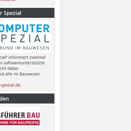
 Spezial
ial“ informiert zweimal
as softwareunterstützte
cht dabei
nd alle im Bauwesen
spezial.de
nden