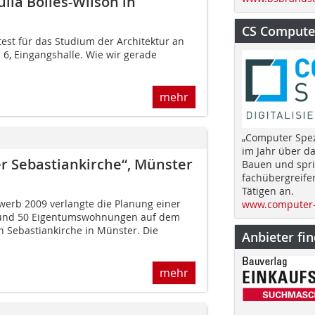
ulia Bolles-Wilson in
CS Computer
test für das Studium der Architektur an
 6, Eingangshalle. Wie wir gerade
mehr
„Computer Spez
im Jahr über d
 Sebastiankirche“, Münster
Bauen und spri
fachübergreife
Tätigen an.
erb 2009 verlangte die Planung einer
www.computer-
rund 50 Eigentumswohnungen auf dem
n Sebastiankirche in Münster. Die
Anbieter fi
mehr