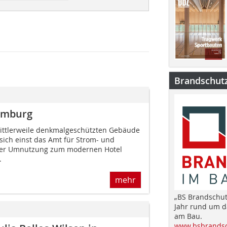
Brandschut
amburg
mittlerweile denkmalgeschützten Gebäude
sich einst das Amt für Strom- und
er Umnutzung zum modernen Hotel
.
mehr
„BS Brandschut
Jahr rund um 
am Bau.
www.bsbrandsc