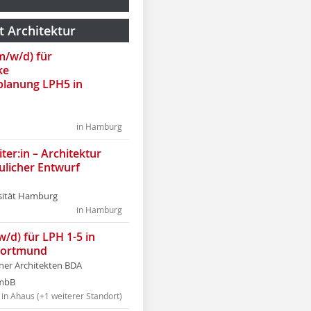
t Architektur
(m/w/d) für
ke
lanung LPH5 in
in Hamburg
ter:in – Architektur
ulicher Entwurf
sität Hamburg
in Hamburg
w/d) für LPH 1-5 in
Dortmund
tner Architekten BDA
tmbB
in Ahaus (+1 weiterer Standort)