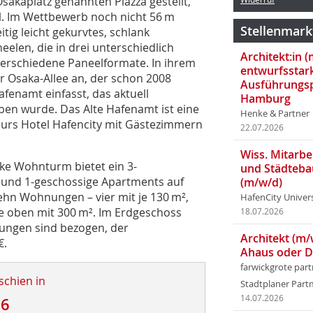
sakaplatz genannten Piazza gestellt,
l. Im Wettbewerb noch nicht 56 m
Stellenmark
tig leicht gekurvtes, schlank
len, die in drei unterschiedlich
Architekt:in 
 verschiedene Paneelformate. In ihrem
entwurfsstar
r Osaka-Allee an, der schon 2008
Ausführungsp
fenamt einfasst, das aktuell
Hamburg
eben wurde. Das Alte Hafenamt ist eine
Henke & Partner
ours Hotel Hafencity mit Gästezimmern
22.07.2026
Wiss. Mitarbei
ke Wohnturm bietet ein 3-
und Städteba
e und 1-geschossige Apartments auf
(m/w/d)
hn Wohnun­gen – vier mit je 130 m²,
HafenCity Univer
se oben mit 300 m². Im Erdgeschoss
18.07.2026
ungen sind bezogen, der
Architekt (m/
€.
Ahaus oder 
farwickgrote par
schien in
Stadtplaner Par
14.07.2026
16