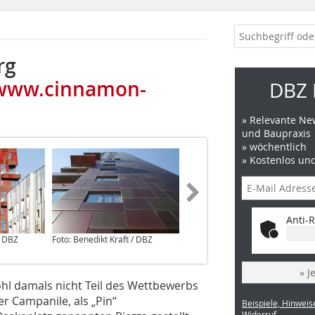
rg
www.cinnamon-
DBZ 
» Relevante New
und Baupraxis
» wöchentlich
» Kostenlos un
Anti-R
/ DBZ
Foto: Benedikt Kraft / DBZ
Foto: Benedikt Kraft / DBZ
» J
l damals nicht Teil des Wettbewerbs
er Campanile, als „Pin“
Beispiele, Hinweis
Widerruf