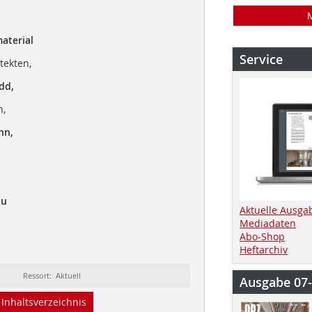
aterial
Service
tekten,
dd,
n,
nn,
au
Aktuelle Ausga
Mediadaten
Abo-Shop
Heftarchiv
Ressort: Aktuell
Ausgabe 07
Inhaltsverzeichnis