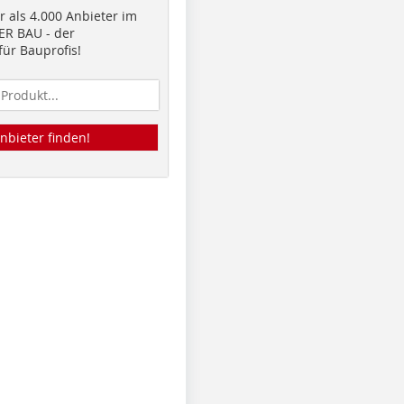
 als 4.000 Anbieter im
R BAU - der
ür Bauprofis!
nbieter finden!