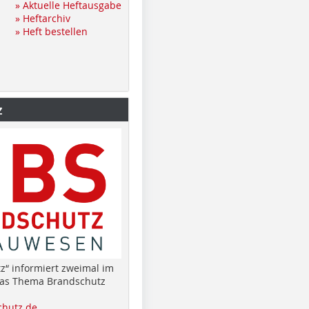
» Aktuelle Heftausgabe
» Heftarchiv
» Heft bestellen
z
z“ informiert zweimal im
das Thema Brandschutz
hutz.de