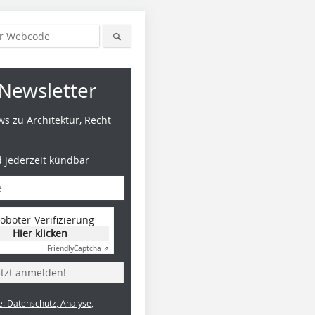
Newsletter
s zu Architektur, Recht
d jederzeit kündbar
oboter-Verifizierung
Hier klicken
Foto: Benedikt Kraft / DBZ
Foto: Benedikt Kraft / DBZ
Foto: Bene
Friendly
Captcha ⇗
etzt anmelden!
e: Datenschutz, Analyse,