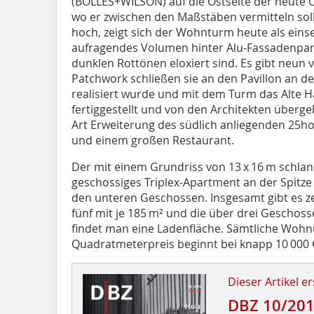
(BOLLES+WILSON) auf die Ostseite der heute O
wo er zwischen den Maßstäben vermitteln sol
hoch, zeigt sich der Wohnturm heute als einsei
aufragendes Volumen hinter Alu-Fassadenpanee
dunklen Rottönen eloxiert sind. Es gibt neun
Patchwork schließen sie an den Pavillon an de
realisiert wurde und mit dem Turm das Alte Ha
fertiggestellt und von den Architekten überg
Art Erweiterung des südlich anliegenden 25h
und einem großen Restaurant.
Der mit einem Grundriss von 13 x 16 m schlan
geschossiges Triplex-Apartment an der Spitz
den unteren Geschossen. Insgesamt gibt es ze
fünf mit je 185 m² und die über drei Geschos
findet man eine Ladenfläche. Sämtliche Wohn
Quadratmeterpreis beginnt bei knapp 10 000 
Dieser Artikel er
DBZ 10/20