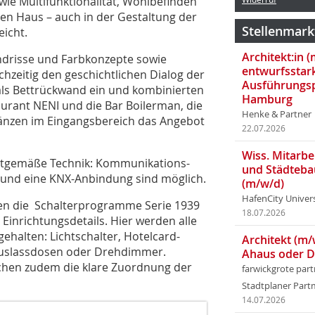
wie Multifunktionalität, Wohlbefinden
zen Haus – auch in der Gestaltung der
Stellenmark
icht.
Architekt:in 
undrisse und Farbkonzepte sowie
entwurfsstar
chzeitig den ­geschichtlichen Dialog der
Ausführungsp
 als Bettrückwand ein und kombinierten
Hamburg
urant NENI und die Bar Boilerman, die
Henke & Partner
gänzen im Eingangsbereich das Angebot
22.07.2026
Wiss. Mitarbei
eitgemäße Technik: Kommunikations-
und Städteba
 und eine KNX-Anbindung sind möglich.
(m/w/d)
HafenCity Univer
en die Schalterprogramme Serie 1939
18.07.2026
 Einrichtungsdetails. Hier werden alle
ehalten: Lichtschalter, Hotelcard-
Architekt (m/
auslassdosen oder Drehdimmer.
Ahaus oder 
chen zudem die klare Zuordnung der
farwickgrote par
Stadtplaner Par
14.07.2026