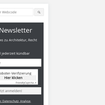
Newsletter
s zu Architektur, Recht
d jederzeit kündbar
oboter-Verifizierung
Hier klicken
Friendly
Captcha ⇗
etzt anmelden!
e: Datenschutz, Analyse,