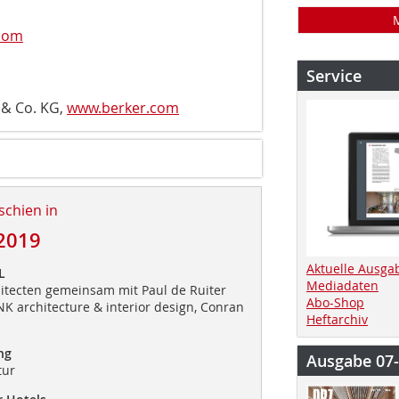
com
Service
 & Co. KG,
www.berker.com
schien in
2019
Aktuelle Ausga
L
Mediadaten
tecten gemeinsam mit Paul de Ruiter
Abo-Shop
K architecture & interior design, Conran
Heftarchiv
ng
Ausgabe 07
tur