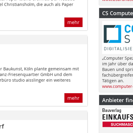
sel Christiansholm, die auch als Paper
CS Computer
mehr
„Computer Spez
im Jahr über d
r Baukunst, Köln plante gemeinsam mit
Bauen und spri
anz-Friesenquartier GmbH und dem
fachübergreife
rbüro studio aisslinger ein weiteres
Tätigen an.
www.computer-
mehr
Anbieter fi
rf