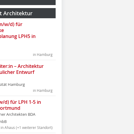
t Architektur
(m/w/d) für
ke
lanung LPH5 in
in Hamburg
ter:in – Architektur
ulicher Entwurf
sität Hamburg
in Hamburg
w/d) für LPH 1-5 in
Dortmund
tner Architekten BDA
tmbB
in Ahaus (+1 weiterer Standort)