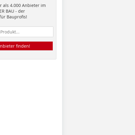
 als 4.000 Anbieter im
R BAU - der
ür Bauprofis!
nbieter finden!