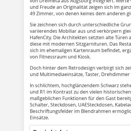
von Dreimeta aus Augsburg integriert. Werte 
und Freude an Originalität zeigen sich im gan
49 Zimmer, von denen keines dem anderen gle
Sie zeichnen sich durch unterschiedliche Gr
variierendes Mo­biliar aus und verkörpern glei
HafenCity. Die Architekten setzten alte Türen
diese mit modernen Sitzgarnituren. Das Resta
sich im ehemaligen Kartenraum befindet, er
von Fitnessraum und Kiosk.
Doch hinter dem Retrodesign verbirgt sich z
und Multimediaeinsätze, Taster, Drehdimmer
In schlichtem, hochglänzendem Schwarz steh
und R1 im Kontrast zu den vielen historischen
maßgeblichen Funktionen für den Gast bereitg
Schalter, Steckdosen, UAESteckdosen, Kabel
Beschriftungsfelder im Blendrahmen ermögli
Einsätze.