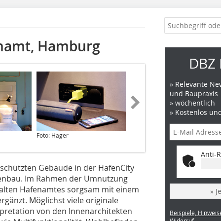
enamt, Hamburg
DBZ 
» Relevante New
und Baupraxis
» wöchentlich
» Kostenlos un
Foto: Hager
Foto: Hager
Anti-R
eschützten Gebäude in der HafenCity
afenbau. Im Rahmen der Umnutzung
alten Hafenamtes sorgsam mit einem
» J
gänzt. Möglichst viele originale
rpretation von den Innenarchitekten
Beispiele, Hinweis
Widerruf