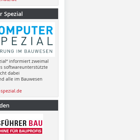
 Spezial
ial“ informiert zweimal
as softwareunterstützte
cht dabei
nd alle im Bauwesen
spezial.de
nden