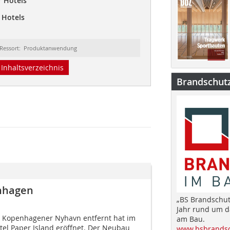
r Hotels
 Hotels
Ressort: Produktanwendung
Inhaltsverzeichnis
Brandschut
enhagen
„BS Brandschut
Jahr rund um 
m Kopenhagener Nyhavn entfernt hat im
am Bau.
tel Paper Island eröffnet. Der Neubau
www.bsbrandsc