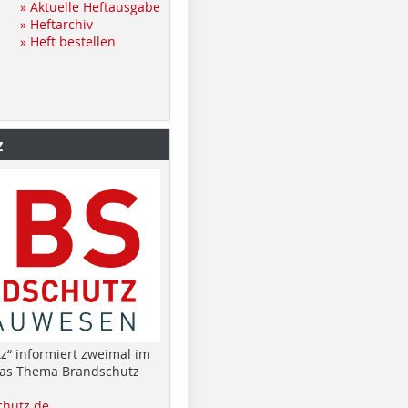
» Aktuelle Heftausgabe
» Heftarchiv
» Heft bestellen
z
z“ informiert zweimal im
das Thema Brandschutz
hutz.de