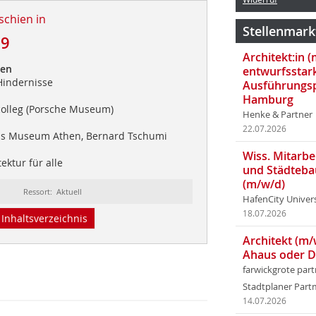
schien in
Stellenmark
09
Architekt:in 
uen
entwurfsstar
Hindernisse
Ausführungsp
Hamburg
lleg (Porsche Museum)
Henke & Partner
22.07.2026
is Museum Athen, Bernard Tschumi
Wiss. Mitarbei
ektur für alle
und Städteba
(m/w/d)
Ressort: Aktuell
HafenCity Univer
18.07.2026
Inhaltsverzeichnis
Architekt (m/
Ahaus oder 
farwickgrote par
Stadtplaner Par
14.07.2026