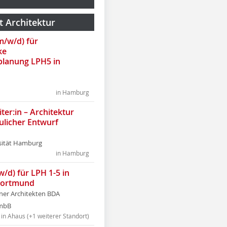
t Architektur
(m/w/d) für
ke
lanung LPH5 in
in Hamburg
ter:in – Architektur
ulicher Entwurf
sität Hamburg
in Hamburg
w/d) für LPH 1-5 in
Dortmund
tner Architekten BDA
tmbB
in Ahaus (+1 weiterer Standort)