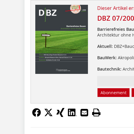
Dieser Artikel er
DBZ 07/20
Barrierefreies Ba
Architektur ohne 
Aktuell:
DBZ+Bauco
BauWerk:
Akropol
Bautechnik:
Archit
Abonnement