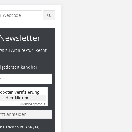
Newsletter
s zu Architektur, Recht
d jederzeit kündbar
oboter-Verifizierung
Hier klicken
Friendly
Captcha ⇗
etzt anmelden!
e: Datenschutz, Analyse,