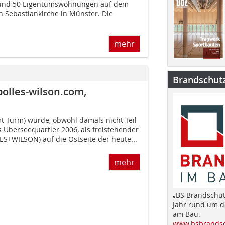
rund 50 Eigentumswohnungen auf dem
n Sebastiankirche in Münster. Die
mehr
Brandschut
lles-wilson.com,
 Turm) wurde, obwohl damals nicht Teil
 Überseequartier 2006, als freistehender
LES+WILSON) auf die Ostseite der heute...
mehr
„BS Brandschut
Jahr rund um 
am Bau.
www.bsbrandsc