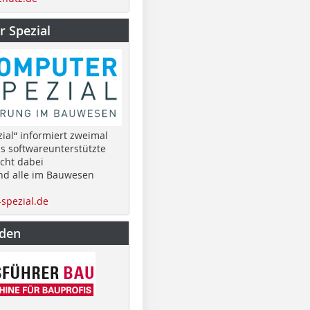
 Spezial
ial“ informiert zweimal
as softwareunterstützte
cht dabei
nd alle im Bauwesen
spezial.de
nden