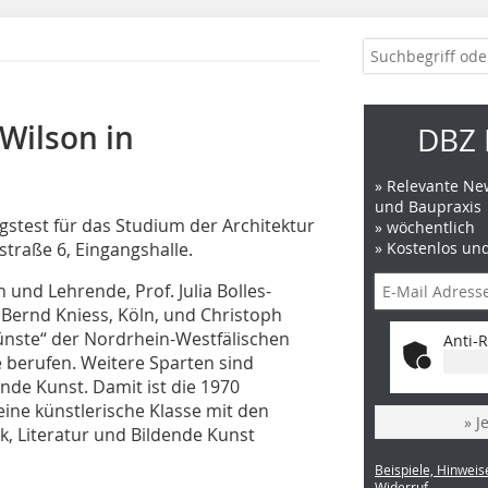
-Wilson in
DBZ 
» Relevante New
und Baupraxis
ngstest für das Studium der Architektur
» wöchentlich
straße 6, Eingangshalle.
» Kostenlos un
 und Lehrende, Prof. Julia Bolles-
 Bernd Kniess, Köln, und Christoph
Künste“ der Nordrhein-Westfälischen
Anti-R
berufen. Weitere Sparten sind
ende Kunst. Damit ist die 1970
ine künstlerische Klasse mit den
» J
k, Literatur und Bildende Kunst
Beispiele, Hinweis
Widerruf