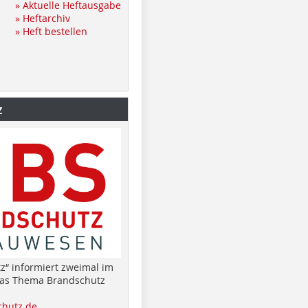
» Aktuelle Heftausgabe
» Heftarchiv
» Heft bestellen
z
z“ informiert zweimal im
das Thema Brandschutz
hutz.de