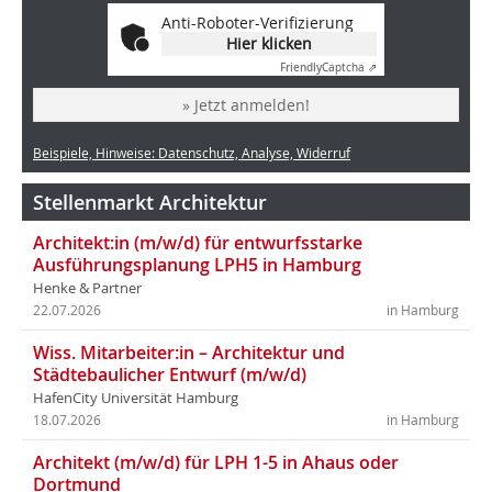
Anti-Roboter-Verifizierung
Hier klicken
Friendly
Captcha ⇗
» Jetzt anmelden!
Beispiele, Hinweise: Datenschutz, Analyse, Widerruf
Stellenmarkt Architektur
Architekt:in (m/w/d) für entwurfsstarke
Ausführungsplanung LPH5 in Hamburg
Henke & Partner
22.07.2026
in Hamburg
Wiss. Mitarbeiter:in – Architektur und
Städtebaulicher Entwurf (m/w/d)
HafenCity Universität Hamburg
18.07.2026
in Hamburg
Architekt (m/w/d) für LPH 1-5 in Ahaus oder
Dortmund