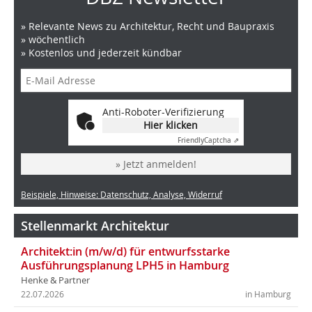
» Relevante News zu Architektur, Recht und Baupraxis
» wöchentlich
» Kostenlos und jederzeit kündbar
Anti-Roboter-Verifizierung
Hier klicken
Friendly
Captcha ⇗
» Jetzt anmelden!
Beispiele, Hinweise: Datenschutz, Analyse, Widerruf
Stellenmarkt Architektur
Architekt:in (m/w/d) für entwurfsstarke
Ausführungsplanung LPH5 in Hamburg
Henke & Partner
22.07.2026
in Hamburg