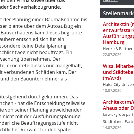
hrenden Firma sowie über das
nder Sachverhalt zugrunde.
Stellenmark
mit der Planung einer Baumaßnahme bis
Architekt:in 
ser plante über dem Autoaufzug ein
entwurfsstar
es Bauvorhabens kam dieses begrünte
Ausführungsp
uherr entschied sich für ein
Hamburg
besondere keine Detailplanung
Henke & Partner
schlichtweg nicht beauftragt. Ein
22.07.2026
berwachung übernehmen. Der
, errichtete dieses nur mangelhaft,
Wiss. Mitarbei
amit verbundenen Schäden kam. Der
und Städteba
(m/w/d)
n und den Bauunternehmer als
HafenCity Univer
18.07.2026
 weitestgehend durchgekommen. Das
Architekt (m/
chen - hat die Entscheidung teilweise
Ahaus oder 
die von seiner Planung abweichenden
farwickgrote par
on nicht mit der Ausführungsplanung
Stadtplaner Par
orderliche Beauftragungsstufe nicht
14.07.2026
htlicher Vorwurf für den später