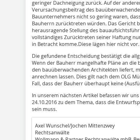
geringer Dachneigung zurück. Auf der anderen
Verursachungsbeitrag des bauüberwachenden
Bauunternehmers nicht so gering waren, dass
Bauherrn zurücktreten würden. Das Gericht
herausragende Stellung des bauaufsichtsführ
vollständiges Zurücktreten seiner Haftung n
in Betracht komme.Diese lägen hier nicht vor.
Die gefundene Entscheidung bestätigt die al
Wenn der Bauherr mangelhafte Pläne an di
den bauüberwachenden Architekten liefert, m
anrechnen lassen. Dies gilt nach dem OLG Mü
Fall, dass der Bauherr überhaupt keine (Ausfüh
In unserem nächsten Artikel befassen wir un
24.10.2016 zu dem Thema, dass die Entwurfs
sein muss.
Axel Wunschel/Jochen Mittenzwey
Rechtsanwälte
Wollmann & Partner Rechtsanwälte mbB, Ber