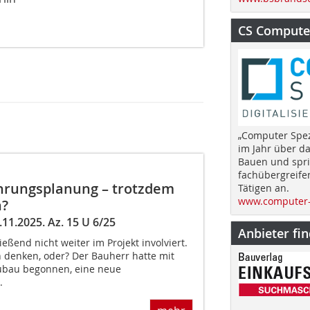
CS Computer
„Computer Spez
im Jahr über d
Bauen und spri
fachübergreife
hrungsplanung – trotzdem
Tätigen an.
www.computer-
n?
11.2025. Az. 15 U 6/25
Anbieter fi
eßend nicht weiter im Projekt involviert.
n denken, oder? Der Bauherr hatte mit
ubau begonnen, eine neue
.