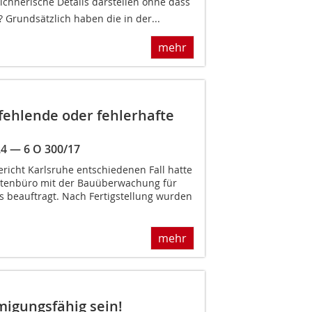
ichnerische Details darstellen ohne dass
? Grundsätzlich haben die in der...
mehr
fehlende oder fehlerhafte
24 — 6 O 300/17
richt Karlsruhe entschiedenen Fall hatte
ektenbüro mit der Bauüberwachung für
 beauftragt. Nach Fertigstellung wurden
mehr
igungsfähig sein!