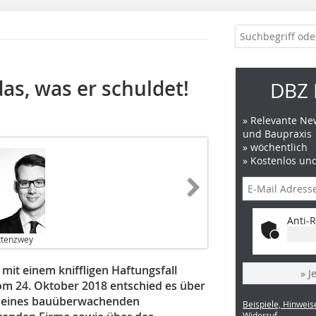
das, was er schuldet!
DBZ 
» Relevante New
und Baupraxis
» wöchentlich
» Kostenlos un
Anti-R
ittenzwey
it einem kniffligen Haftungsfall
» J
om 24. Oktober 2018 entschied es über
ie eines bauüberwachenden
Beispiele, Hinweis
Widerruf