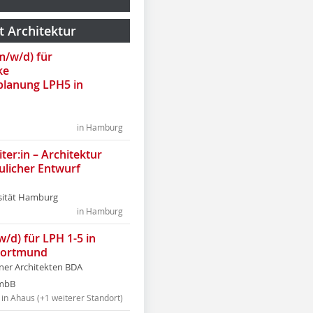
t Architektur
(m/w/d) für
ke
lanung LPH5 in
in Hamburg
ter:in – Architektur
ulicher Entwurf
sität Hamburg
in Hamburg
w/d) für LPH 1-5 in
Dortmund
tner Architekten BDA
tmbB
in Ahaus (+1 weiterer Standort)