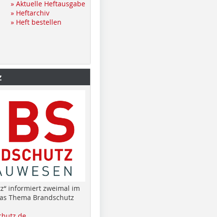
» Aktuelle Heftausgabe
» Heftarchiv
» Heft bestellen
z
z“ informiert zweimal im
das Thema Brandschutz
hutz.de