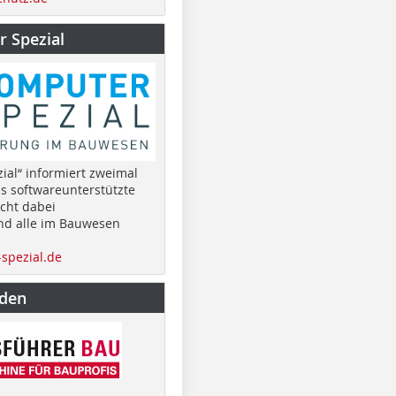
 Spezial
ial“ informiert zweimal
as softwareunterstützte
cht dabei
nd alle im Bauwesen
spezial.de
nden