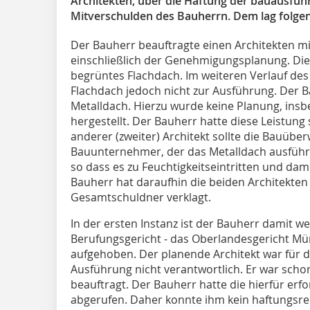
Architekten, über die Haftung der bauausfü
Mitverschulden des Bauherrn. Dem lag folge
Der Bauherr beauftragte einen Architekten 
einschließlich der Genehmigungsplanung. Die
begrüntes Flachdach. Im weiteren Verlauf d
Flachdach jedoch nicht zur Ausführung. Der Ba
Metalldach. Hierzu wurde keine Planung, ins
hergestellt. Der Bauherr hatte diese Leistung 
anderer (zweiter) Architekt sollte die Bauü
Bauunternehmer, der das Metalldach ausführte
so dass es zu Feuchtigkeitseintritten und d
Bauherr hat daraufhin die beiden Architekte
Gesamtschuldner verklagt.
In der ersten Instanz ist der Bauherr damit
Berufungsgericht - das Oberlandesgericht Mün
aufgehoben. Der planende Architekt war für 
Ausführung nicht verantwortlich. Er war sch
beauftragt. Der Bauherr hatte die hierfür erf
abgerufen. Daher konnte ihm kein haftungsrec