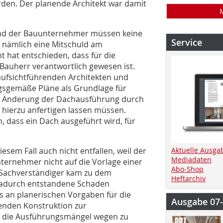
en. Der planende Architekt war damit
nd der Bauunternehmer müssen keine
Service
 nämlich eine Mitschuld am
 hat entschieden, dass für die
Bauherr verantwortlich gewesen ist.
ufsichtführenden Architekten und
gemäße Pläne als Grundlage für
ch Änderung der Dachausführung durch
 hierzu anfertigen lassen müssen.
 dass ein Dach ausgeführt wird, für
sem Fall auch nicht entfallen, weil der
Aktuelle Ausga
Mediadaten
ternehmer nicht auf die Vorlage einer
Abo-Shop
 Sachverständiger kam zu dem
Heftarchiv
 dadurch entstandene Schaden
s an planerischen Vorgaben für die
Ausgabe 07
enden Konstruktion zur
en die Ausführungsmängel wegen zu