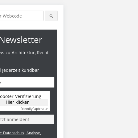
Newsletter
s zu Architektur, Recht
d jederzeit kündbar
oboter-Verifizierung
Hier klicken
Friendly
Captcha ⇗
etzt anmelden!
e: Datenschutz, Analyse,