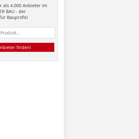
 als 4.000 Anbieter im
R BAU - der
ür Bauprofis!
nbieter finden!