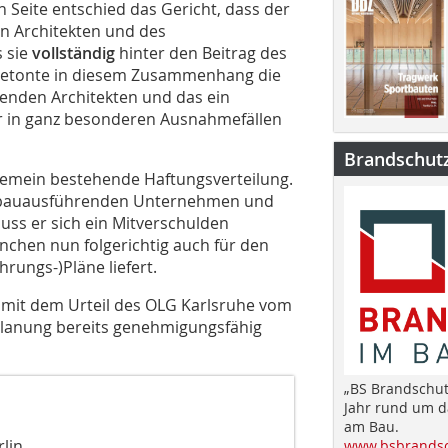
 Seite entschied das Gericht, dass der
 Architekten und des
 sie
vollständig
hinter den Beitrag des
 betonte in diesem Zusammenhang die
enden Architekten und das ein
ur in ganz besonderen Ausnahmefällen
Brandschut
lgemein bestehende Haftungsverteilung.
e bauausführenden Unternehmen und
uss er sich ein Mitverschulden
nchen nun folgerichtig auch für den
rungs-)Pläne liefert.
s mit dem Urteil des OLG Karlsruhe vom
planung bereits genehmigungsfähig
„BS Brandschut
Jahr rund um 
am Bau.
lin
www.bsbrandsc