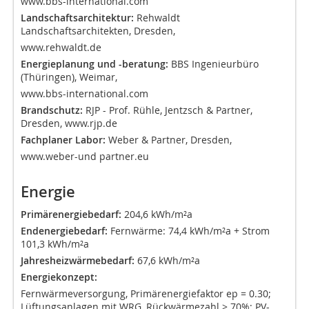
www.bbs-international.com
Landschaftsarchitektur:
Rehwaldt
Landschaftsarchitekten, Dresden,
www.rehwaldt.de
Energieplanung und -beratung:
BBS Ingenieurbüro
(Thüringen), Weimar,
www.bbs-international.com
Brandschutz:
RJP - Prof. Rühle, Jentzsch & Partner,
Dresden,
www.rjp.de
Fachplaner Labor:
Weber & Partner, Dresden,
www.weber-und partner.eu
Energie
Primärenergiebedarf:
204,6 kWh/m²a
Endenergiebedarf:
Fernwärme: 74,4 kWh/m²a + Strom
101,3 kWh/m²a
Jahresheizwärmebedarf:
67,6 kWh/m²a
Energiekonzept:
Fernwärmeversorgung, Primärenergiefaktor ep = 0.30;
Lüftungsanlagen mit WRG, Rückwärmezahl > 70%; PV-