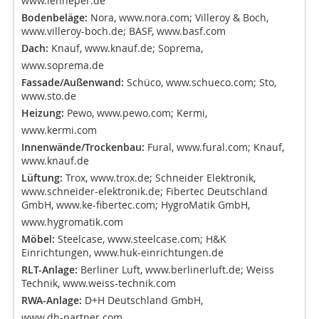
www.lenneper.de
Bodenbeläge:
Nora, www.nora.com; Villeroy & Boch,
www.villeroy-boch.de
; BASF,
www.basf.com
Dach:
Knauf,
www.knauf.de
; Soprema,
www.soprema.de
Fassade/Außenwand:
Schüco,
www.schueco.com
; Sto,
www.sto.de
Heizung:
Pewo,
www.pewo.com
; Kermi,
www.kermi.com
Innenwände/Trockenbau:
Fural,
www.fural.com
; Knauf,
www.knauf.de
Lüftung:
Trox,
www.trox.de
; Schneider Elektronik,
www.schneider-elektronik.de
; Fibertec Deutschland
GmbH,
www.ke-fibertec.com
; HygroMatik GmbH,
www.hygromatik.com
Möbel:
Steelcase,
www.steelcase.com
; H&K
Einrichtungen,
www.huk-einrichtungen.de
RLT-Anlage:
Berliner Luft,
www.berlinerluft.de
; Weiss
Technik,
www.weiss-technik.com
RWA-Anlage:
D+H Deutschland GmbH,
www.dh-partner.com