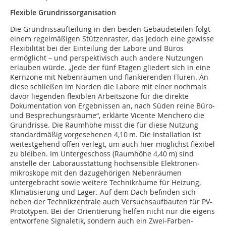
Flexible Grundrissorganisation
Die Grundrissaufteilung in den beiden Gebäudeteilen folgt
einem regelmäßigen Stützenraster, das jedoch eine gewisse
Flexibilität bei der Einteilung der Labore und Büros
ermöglicht – und perspektivisch auch andere Nutzungen
erlauben würde. „Jede der fünf Etagen gliedert sich in eine
Kernzone mit Nebenräumen und flankierenden Fluren. An
diese schließen im Norden die Labore mit einer nochmals
davor liegenden flexiblen Arbeitszone für die direkte
Dokumentation von Ergebnissen an, nach Süden reine Büro-
und Besprechungsräume“, erklärte Vicente Menchero die
Grundrisse. Die Raumhöhe misst die für diese Nutzung
standardmäßig vorgesehenen 4,10 m. Die Installation ist
weitestgehend offen verlegt, um auch hier möglichst flexibel
zu bleiben. Im Untergeschoss (Raumhöhe 4,40 m) sind
anstelle der Laborausstattung hochsensible Elektronen­
mikroskope mit den dazugehörigen Nebenräumen
untergebracht sowie weitere Technikräume für Heizung,
Klimatisierung und Lager. Auf dem Dach befinden sich
neben der Technikzentrale auch Versuchsaufbauten für PV-
Prototypen. Bei der Orientierung helfen nicht nur die eigens
entworfene Signaletik, sondern auch ein Zwei-Farben-