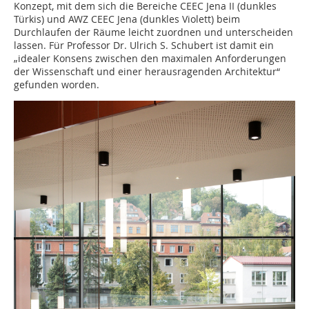
Konzept, mit dem sich die Bereiche CEEC Jena II (dunkles
Türkis) und AWZ CEEC Jena (dunkles Violett) beim
Durchlaufen der Räume leicht zuordnen und unterscheiden
lassen. Für Professor Dr. Ulrich S. Schubert ist damit ein
„idealer Konsens zwischen den maximalen Anforderungen
der Wissenschaft und einer herausragenden Architektur“
gefunden worden.
x
DBZ Newsletter
Dieser Beitrag hat Ihr Interesse geweckt?
Dann bleiben Sie auf dem Laufenden und
melden sich zu unserem kostenlosen
wöchentlichen Newsletter an:
» Relevante Architekturprojekte
» Bautechnische Fachinformationen
» Rechtliche Fragen
» Aktuelle Veranstaltungshinweise
» jederzeit kündbar