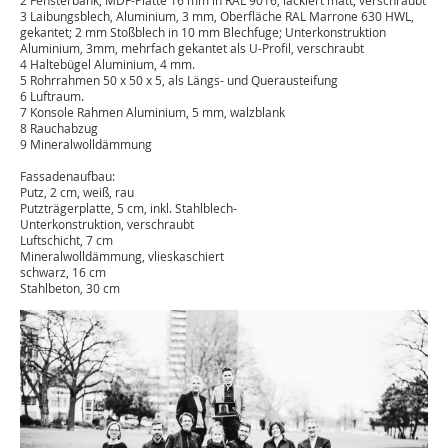
2 Fensterbank, MDF-Platte 16 mm in RAL 9016, lackiert matt, verschraubt
3 Laibungsblech, Aluminium, 3 mm, Oberfläche RAL Marrone 630 HWL,
gekantet; 2 mm Stoßblech in 10 mm Blechfuge; Unterkonstruktion
Aluminium, 3mm, mehrfach gekantet als U-Profil, verschraubt
4 Haltebügel Aluminium, 4 mm.
5 Rohrrahmen 50 x 50 x 5, als Längs- und Querausteifung
6 Luftraum.
7 Konsole Rahmen Aluminium, 5 mm, walzblank
8 Rauchabzug
9 Mineralwolldämmung
Fassadenaufbau:
Putz, 2 cm, weiß, rau
Putzträgerplatte, 5 cm, inkl. Stahlblech-
Unterkonstruktion, verschraubt
Luftschicht, 7 cm
Mineralwolldämmung, vlieskaschiert
schwarz, 16 cm
Stahlbeton, 30 cm