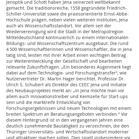
Jenoptik und Schott haben Jena seinerzeit weltbekannt
gemacht. Die traditionsreiche, 1558 gegründete Friedrich-
Schiller-Universität sowie die praxisorientierte Ernst-Abbe-
Hochschule prägen, neben vielen weiteren Instituten, Jena
auch als Wissenschaftsstandort. Vor allem seit der
Wiedervereinigung wird die Stadt in der Metropolregion
Mitteldeutschland kontinuierlich zu einem internationalen
Bildungs- und Wissenschaftszentrum ausgebaut. Die rund
4 500 Wissenschaftlerinnen und Wissenschaftler, die in Jena
tätig sind, leisten mit ihrer Arbeit einen wichtigen Beitrag
zur Weiterentwicklung der Gesellschaft und bearbeiten
relevante Zukunftsfragen. „Ein besonderes Augenmerk liegt
dabei auf dem Technologie- und Forschungstransfer“, wie
Nutzervertreter Dr. Martin Hager berichtet. Professor Dr.
Ulrich S. Schubert als Direktor des CEEC Jena und Initiator
des Neubauprojektes merkt an: „In Jena möchte man vor
allem auch Innovationstreiber und Keimzelle für Start-ups
sein und die marktreife Entwicklung von
Forschungsergebnissen und neuen Technologien mit einem
breiten Spektrum an Beratungsangeboten verbinden.“ Vor
diesem Hintergrund ist in den vergangenen Jahren eine
deutlich zunehmende Bautätigkeit zu verzeichnen, die den
Thüringer Universitäts- und Wirtschaftsstandort moderner
und attraktiver machen sollen. Dies spielt insbesondere vor