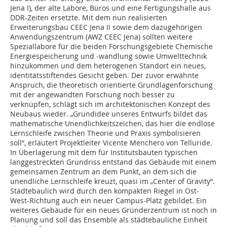
Jena I), der alte Labore, Büros und eine Fertigungshalle aus
DDR-Zeiten ersetzte. Mit dem nun realisierten
Erweiterungsbau CEEC Jena II sowie dem dazugehörigen
Anwendungszentrum (AWZ CEEC Jena) sollten weitere
Speziallabore für die beiden Forschungsgebiete Chemische
Energiespeicherung und -wandlung sowie Umwelttechnik
hinzukommen und dem heterogenen Standort ein neues,
identitätsstiftendes Gesicht geben. Der zuvor erwähnte
Anspruch, die theoretisch orientierte Grundlagenforschung
mit der angewandten Forschung noch besser zu
verknüpfen, schlägt sich im architektonischen Konzept des
Neubaus wieder. „Grundidee unseres Entwurfs bildet das
mathematische Unendlichkeitszeichen, das hier die endlose
Lernschleife zwischen Theorie und Praxis symbolisieren
soll“, erläutert Projektleiter Vicente Menchero von Telluride.
In Überlagerung mit dem für Institutsbauten typi­schen
langgestreckten Grundriss entstand das Gebäude mit einem
gemeinsamen Zentrum an dem Punkt, an dem sich die
unendliche Lernschleife kreuzt, quasi im „Center of Gravity“.
Städtebaulich wird durch den kompakten Riegel in Ost-
West-Richtung auch ein neuer Campus-Platz gebildet. Ein
weiteres Gebäude für ein neues Gründerzentrum ist noch in
Planung und soll das Ensemble als städtebauliche Einheit