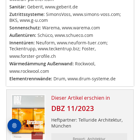
Sanitär:
Geberit,
www.geberit.de
Zutrittssysteme:
SimonsVoss,
www.simons-voss.com
;
BKS,
www.g-u.com
Sonnenschutz:
Warema,
www.warema.com
Außentüren:
Schüco,
www.schueco.com
Innentüren:
Neuform,
www.neuform-tuer.com
;
Teckentrupp,
www.teckentrup.biz
; Foster,
www.forster-profile.ch
Wärmedämmung Außenwand:
Rockwool,
www.rockwool.com
Elementrennwände:
Drum,
www.drum-systeme.de
Dieser Artikel erschien in
DBZ 11/2023
Heftpartner: Telluride Architektur,
München
Ressort: Architektur