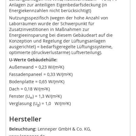
Anlagen zur anteiligen Eigenbedarfsdeckung (in
Energiekennzahlen nicht berücksichtigt)
Nutzungsspezifisch (wegen der hohe Anzahl von
Laborräumen wurde der Schwerpunkt für
Zusatzinvestitionen in Maßnahmen zur
Energieeinsparung bei diesem Gebäudeart auf die
Konzeption und Regelung der Lüftungsanlagen
ausgerichtet) = bedarfsgeregelte Lüftungssysteme,
optimierte (druckverlustarme) Luftverteilung).
U-Werte Gebäudehülle:
Außenwand = 0,23 W/(m²K)
Fassadenpaneel = 0,33 W/(m²K)
Bodenplatte = 0,65 W/(m²K)
Dach = 0,18 W/(m²K)
Fenster (U
) = 1,3 W/(m²K)
w
Verglasung (U
) = 1,0 W/(m²K)
g
Hersteller
Beleuchtung:
Lenneper GmbH & Co. KG,