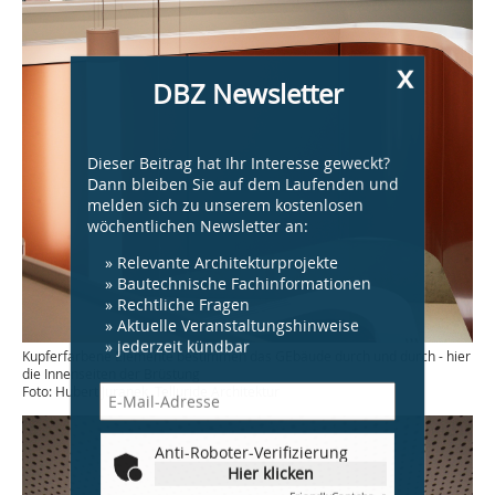
Anti-Roboter-Verifizierung
Hier klicken
Friendly
Captcha ⇗
Melden Sie sich jetzt an!
Beispiele, Hinweise: Datenschutz, Analyse,
Widerruf
Kupferfarbene Elemente bestimmen das GEbäude durch und durch - hier
die Innenseiten der Brüstung
Foto: Hubert Juranek, Telluride Architektur