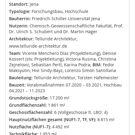
Standort:
Jena
Typologie:
Forschungsbau, Hochschule
Bauherrin:
Friedrich-Schiller-Universität Jena
Nutzerin:
Chemisch-Geowissenschaftliche Fakultät, Prof.
Dr. Ulrich S. Schubert und Dr. Martin Hager
Architektur:
Telluride Architektur,
www.telluride-architektur.de
Team:
Vicente Menchero Díaz (Projektleitung), Denise
Kossert (stv. Projektleitung), Victoria Rusina, Christina
Zejnelović, Sebastian Pertl, Karina Podra;
BIM:
Fedor
Maksyutin, Hivi Sindy-Bayz, Lorenzo Simón Santillana
Bauleitung:
Telluride Architektur, Torsten Hafemeister
Bauzeit:
Vorabmaßnahmen 07.2020 – 03.2021, Hochbau
04.2021 – 11.2023
Grundstücksgröße:
17 200 m²
Grundflächenzahl:
1 861 m²
Geschossflächenzahl:
6 (Vollgeschosse lt. LBO: 4)
Hauptnutzflächen gesamt (NUF1-7, TF, VF):
8 815 m²
Nutzfläche (NUF1-7):
4 492 m²
Technikfläche:
1 953 m²