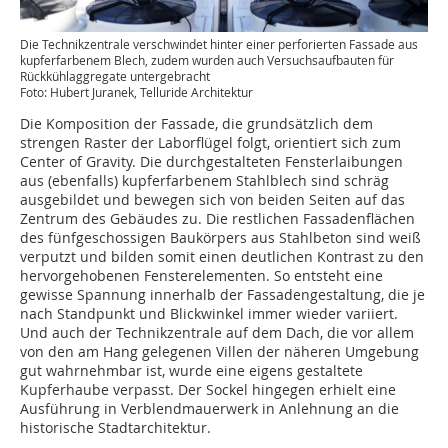
Die Technikzentrale verschwindet hinter einer perforierten Fassade aus
kupferfarbenem Blech, zudem wurden auch Versuchsaufbauten für
Rückkühlaggregate untergebracht
Foto: Hubert Juranek, Telluride Architektur
Die Komposition der Fassade, die grundsätzlich dem
strengen Raster der Laborflügel folgt, orientiert sich zum
Center of Gravity. Die durchgestalteten Fensterlaibungen
aus (ebenfalls) kupferfarbenem Stahlblech sind schräg
ausgebildet und bewegen sich von beiden Seiten auf das
Zentrum des Gebäudes zu. Die restlichen Fassadenflächen
des fünfgeschossigen Baukörpers aus Stahlbeton sind weiß
verputzt und bilden somit einen deutlichen Kontrast zu den
hervorgehobenen Fensterelementen. So entsteht eine
gewisse Spannung innerhalb der Fassadengestaltung, die je
nach Standpunkt und Blickwinkel immer wieder variiert.
Und auch der Technikzentrale auf dem Dach, die vor allem
von den am Hang gelegenen Villen der näheren Umgebung
gut wahrnehmbar ist, wurde eine eigens gestaltete
Kupferhaube verpasst. Der Sockel hingegen erhielt eine
Ausführung in Verblendmauerwerk in Anlehnung an die
historische Stadtarchitektur.