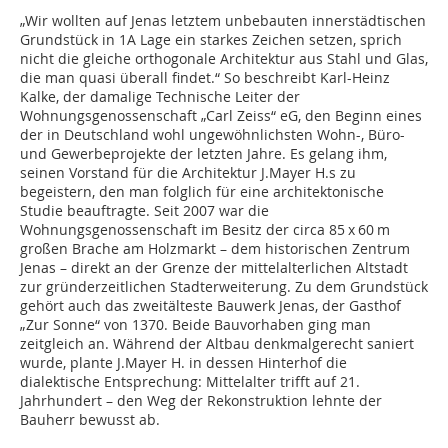
„Wir wollten auf Jenas letztem unbebauten innerstädtischen
Grundstück in 1A Lage ein starkes Zeichen setzen, sprich
nicht die gleiche orthogonale Architektur aus Stahl und Glas,
die man quasi überall findet.“ So beschreibt Karl-Heinz
Kalke, der damalige Technische Leiter der
Wohnungsgenossenschaft „Carl Zeiss“ eG, den Beginn eines
der in Deutschland wohl ungewöhnlichsten Wohn-, Büro-
und Gewerbeprojekte der letzten Jahre. Es gelang ihm,
seinen Vorstand für die Architektur J.Mayer H.s zu
begeistern, den man folglich für eine architektonische
Studie beauftragte. Seit 2007 war die
Wohnungsgenossenschaft im Besitz der circa 85 x 60 m
großen Brache am Holzmarkt – dem historischen Zentrum
Jenas – direkt an der Grenze der mittelalterlichen Altstadt
zur gründerzeitlichen Stadterweiterung. Zu dem Grundstück
gehört auch das zweitälteste Bauwerk Jenas, der Gasthof
„Zur Sonne“ von 1370. Beide Bauvorhaben ging man
zeitgleich an. Während der Altbau denkmalgerecht saniert
wurde, plante J.Mayer H. in dessen Hinterhof die
dialektische Entsprechung: Mittelalter trifft auf 21.
Jahrhundert – den Weg der Rekonstruktion lehnte der
Bauherr bewusst ab.