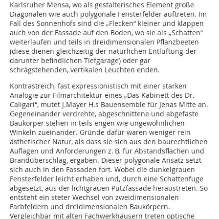
Karlsruher Mensa, wo als gestalterisches Element große
Diagonalen wie auch polygonale Fensterfelder auftreten. Im
Fall des Sonnenhofs sind die „Flecken“ kleiner und klappen
auch von der Fassade auf den Boden, wo sie als „Schatten“
weiterlaufen und teils in dreidimensionalen Pflanzbeeten
(diese dienen gleichzeitig der natürlichen Entlüftung der
darunter befindlichen Tiefgarage) oder gar
schrägstehenden, vertikalen Leuchten enden.
Kontrastreich, fast expressionistisch mit einer starken
Analogie zur Filmarchitektur eines „Das Kabinett des Dr.
Caligari“, mutet J.Mayer H.s Bauensemble für Jenas Mitte an.
Gegeneinander verdrehte, abgeschnittene und abgefaste
Baukörper stehen in teils engen wie ungewöhnlichen
Winkeln zueinander. Gründe dafür waren weniger rein
ästhetischer Natur, als dass sie sich aus den baurechtlichen
Auflagen und Anforderungen z. B. für Abstandsflächen und
Brandüberschlag, ergaben. Dieser polygonale Ansatz setzt
sich auch in den Fassaden fort. Wobei die dunkelgrauen
Fensterfelder leicht erhaben und, durch eine Schattenfuge
abgesetzt, aus der lichtgrauen Putzfassade heraustreten. So
entsteht ein steter Wechsel von zweidimensionalen
Farbfeldern und dreidimensionalen Baukörpern.
Vergleichbar mit alten Fachwerkhäusern treten optische