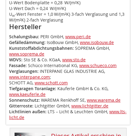
U-Wert Bodenplatte = 0,28 W/(m²K)
U-Wert Dach = 0,24 W/(m²K)
U
-Wert Fenster = 1,0 W/(m²K) 3-fach Verglasung und 1,3
w
W/(m²K) 2-fach Verglasung
Hersteller
Schalungsbau:
PERI GmbH,
www.peri.de
Gefälledämmung:
IsoBouw GmbH,
www.isobouw.de
Kunststoffabdichtungsbahnen:
SOPREMA GmbH,
www.soprema.de
WDVS:
Sto SE & Co. KGaA,
www.sto.de
Fassade:
Schüco International KG,
www.schueco.com
Verglasungen:
INTERPANE GLAS INDUSTRIE AG,
www.interpane.com
;
SCHOTT AG,
www.schott.com
Tiefgaragen Toranlage:
Käuferle GmbH & Co. KG,
www.kaeuferle.de
Sonnenschutz:
WAREMA Renkhoff SE,
www.warema.de
Gitterroste:
Lichtgitter GmbH,
www.lichtgitter.de
Lichtlinien außen:
LTS – Licht & Leuchten GmbH,
www.lts-
licht.de
Dieser Artikel erschien in