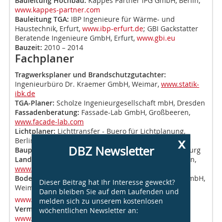
Bauleitung Hochbau:
Kappes Partner IPG GmbH, Berlin,
www.kappes-partner.com
Bauleitung TGA:
IBP Ingenieure für Wärme- und
Haustechnik, Erfurt,
www.ibp-erfurt.de
; GBI Gackstatter
Beratende Ingenieure GmbH, Erfurt,
www.gbi.eu
Bauzeit:
2010 – 2014
Fachplaner
Tragwerksplaner und Brandschutzgutachter:
Ingenieurbüro Dr. Kraemer GmbH, Weimar,
www.statik-
ibk.de
TGA-Planer:
Scholze Ingenieurgesellschaft mbH, Dresden
Fassadenberatung:
Fassade-Lab GmbH, Großbeeren,
www.facade-lab.com
Lichtplaner:
Lichttransfer - Buero für Lichtplanung,
x
Berlin,
www.lichttransfer.de
DBZ Newsletter
Bauphysik:
Ingenieurbüro Santer - Bauphysik, Duisburg
Landschaftsarchitekt:
Ingenieurbüro Abraham, Berlin,
www.ing-abraham.de
Bodengutachter:
Geotechnik Dr. Nottrodt Weimar GmbH,
Dieser Beitrag hat Ihr Interesse geweckt?
Weimar,
Dann bleiben Sie auf dem Laufenden und
www.gnw-geotechnik.de
melden sich zu unserem kostenlosen
Vermessung:
Vermessungsbüro Wuttke, Jena,
wöchentlichen Newsletter an:
www.vermessung-wuttke.de