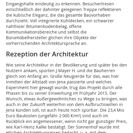
Eingangshalle eindeutig zu erkennen. Besuchertresen
einschließlich der dahinter gelegenen Treppe reflektieren
die kubische Eleganz, die das gesamte Bauvorhaben
durchzieht. Voll integrierte Kühldecken, ein schwarzer
nahtloser Bitumenbodenbelag, offene
Kommunikationsbereiche und selbst die
Büromöbelhersteller glichen ihre Objekte der
vorherrschenden Architektursprache an.
Rezeption der Architektur
Wie seine Architektur in der Bevölkerung und später bei den
Nutzern ankam, spürten J.Mayer H. und die Bauherren
gleich von Anfang an. Große Neugierde für das, was hier
inmitten der Altstadt von Jena passierte und welches
Experiment hier gewagt wurde, trug das Projekt durch alle
Phasen bis zu seiner Einweihung im Frühjahr 2015. Der
Wunsch, etwas Außergewöhnliches zu Wege zu bringen, was
auch in der Zukunft weiterhin von dem Aufbruchswillen in
Jena künden soll, ist auch heute noch spürbar. Die 23,4 Mio
Euro Baukosten (ungefähr 2 000 €/m²) sind auch im
Rückblick ein angemessener, wenn nicht gar günstiger Preis,
wie Karl-Heinz Kalke bestätigt. Der Sonnenhof wurde mit
etlichen Architekturpreisen bedacht, u. a. mit dem