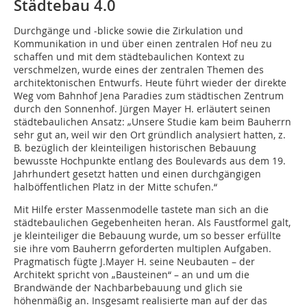
Städtebau 4.0
Durchgänge und -blicke sowie die Zirkulation und
Kommunikation in und über einen zentralen Hof neu zu
schaffen und mit dem städtebaulichen Kontext zu
verschmelzen, wurde eines der zentralen Themen des
architektonischen Entwurfs. Heute führt wieder der direkte
Weg vom Bahnhof Jena Paradies zum städtischen Zentrum
durch den Sonnenhof. Jürgen Mayer H. erläutert seinen
städtebaulichen Ansatz: „Unsere Studie kam beim Bauherrn
sehr gut an, weil wir den Ort gründlich analysiert hatten, z.
B. bezüglich der kleinteiligen historischen Bebauung
bewusste Hochpunkte entlang des Boulevards aus dem 19.
Jahrhundert gesetzt hatten und einen durchgängigen
halböffentlichen Platz in der Mitte schufen.“
Mit Hilfe erster Massenmodelle tastete man sich an die
städtebaulichen Gegebenheiten heran. Als Faustformel galt,
je kleinteiliger die Bebauung wurde, um so besser erfüllte
sie ihre vom Bauherrn geforderten multiplen Aufgaben.
Pragmatisch fügte J.Mayer H. seine Neubauten – der
Architekt spricht von „Bausteinen“ – an und um die
Brandwände der Nachbarbebauung und glich sie
höhenmäßig an. Insgesamt realisierte man auf der das