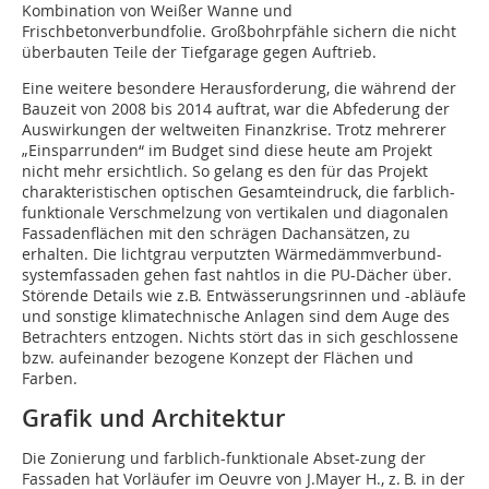
Kombination von Weißer Wanne und
Frischbetonverbundfolie. Großbohrpfähle sichern die nicht
überbauten Teile der Tiefgarage gegen Auftrieb.
Eine weitere besondere Herausforderung, die während der
Bauzeit von 2008 bis 2014 auftrat, war die Abfederung der
Auswirkungen der weltweiten Finanzkrise. Trotz mehrerer
„Einsparrunden“ im Budget sind diese heute am Projekt
nicht mehr ersichtlich. So gelang es den für das Projekt
charakteristischen optischen Gesamteindruck, die farblich-
funktionale Verschmelzung von vertikalen und diagonalen
Fassadenflächen mit den schrägen Dachansätzen, zu
erhalten. Die lichtgrau verputzten Wärmedämmverbund-
systemfassaden gehen fast nahtlos in die PU-Dächer über.
Störende Details wie z.B. Entwässerungsrinnen und -abläufe
und sonstige klimatechnische Anlagen sind dem Auge des
Betrachters entzogen. Nichts stört das in sich geschlossene
bzw. aufeinander bezogene Konzept der Flächen und
Farben.
Grafik und Architektur
Die Zonierung und farblich-funktionale Abset-zung der
Fassaden hat Vorläufer im Oeuvre von J.Mayer H., z. B. in der